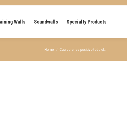
aining Walls
Soundwalls
Specialty Products
You are here:
Home
Cualquier es positivo todo el…