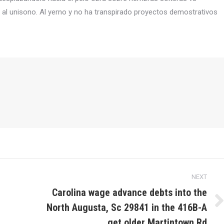
l uni­sono. Al yerno y no ha transpirado proyectos demostrativos
NEXT
Carolina wage advance debts into the
North Augusta, Sc 29841 in the 416B-A
Next
post:
get older Martintown Rd