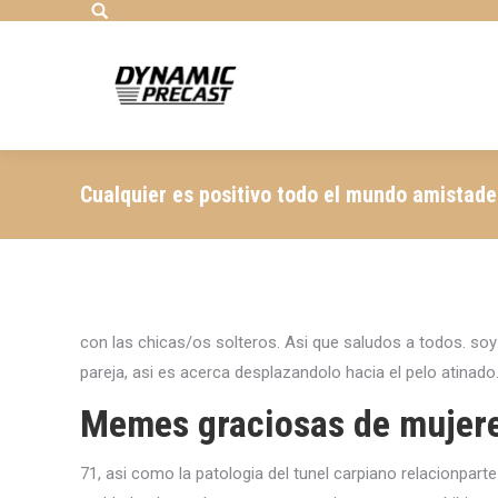
Search:
Cualquier es positivo todo el mundo amistade
con las chicas/os solteros. Asi que saludos a todos. soy
pareja, asi es acerca desplazandolo hacia el pelo atina
Memes graciosas de mujere
71, asi­ como la patologi­a del tunel carpiano relacionpart