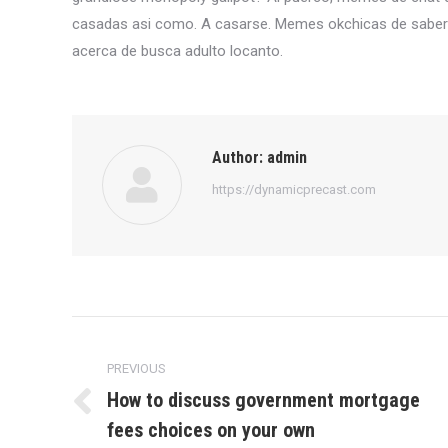
casadas asi­ como. A casarse. Memes okchicas de saber a
acerca de busca adulto locanto.
Author:
admin
https://dynamicprecast.com
Post
navigation
PREVIOUS
How to discuss government mortgage
Previous
fees choices on your own
post: