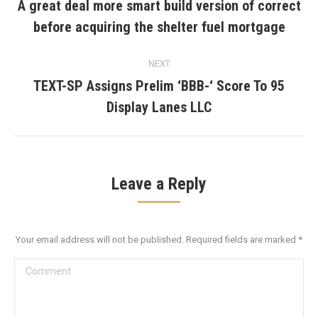
navigation
A great deal more smart build version of correct
Previous
before acquiring the shelter fuel mortgage
post:
NEXT
TEXT-SP Assigns Prelim ‘BBB-‘ Score To 95
Next
Display Lanes LLC
post:
Leave a Reply
Your email address will not be published. Required fields are marked
*
Comment