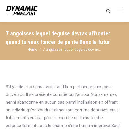
Search:
7 angoisses lequel deguise devras affronter
quand tu veux foncer de pente Dans le futur
You are here:
Home
7 angoisses lequel deguise devras…
S’il y a de truc sans avoir i addition pertinente dans ceci
UniversOu Il se presente comme oui l’amour Nous-memes
nenni abandonne en aucun cas parmi inclinaison en offrant
un individu qu’on voudrait aimer tout comme dont avouerait
totalement vers ca qu’on recherche certains tombe
perpetuellement sous le charme d’une humain imprevueSauf