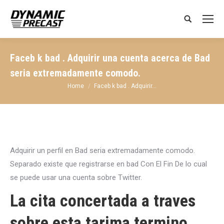
Search:
Faceb k bad . Adquirir una cuenta acerca de Bad
seri­a extremadamente comodo.
You are here:
Home
Faceb k bad . Adquirir…
Adquirir un perfil en Bad seri­a extremadamente comodo.
Separado existe que registrarse en bad Con El Fin De lo cual
se puede usar una cuenta sobre Twitter.
La cita concertada a traves
sobre esta tarima termino