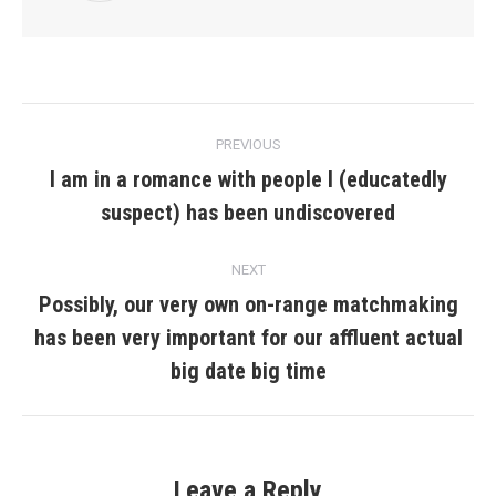
Post
PREVIOUS
navigation
I am in a romance with people I (educatedly
Previous
suspect) has been undiscovered
post:
NEXT
Possibly, our very own on-range matchmaking
has been very important for our affluent actual
Next
post:
big date big time
Leave a Reply