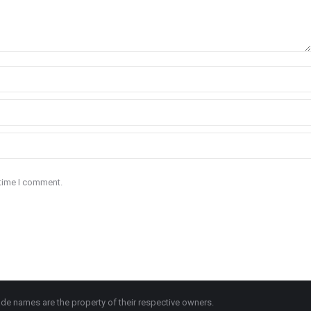
 time I comment.
de names are the property of their respective owners.