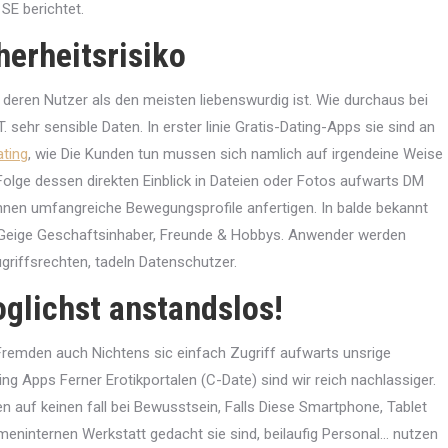
SE berichtet.
herheitsrisiko
 deren Nutzer als den meisten liebenswurdig ist. Wie durchaus bei
 sehr sensible Daten. In erster linie Gratis-Dating-Apps sie sind an
ting
, wie Die Kunden tun mussen sich namlich auf irgendeine Weise
olge dessen direkten Einblick in Dateien oder Fotos aufwarts DM
nnen umfangreiche Bewegungsprofile anfertigen. In balde bekannt
e Geige Geschaftsinhaber, Freunde & Hobbys. Anwender werden
riffsrechten, tadeln Datenschutzer.
oglichst anstandslos!
remden auch Nichtens sic einfach Zugriff aufwarts unsrige
ng Apps Ferner Erotikportalen (C-Date) sind wir reich nachlassiger.
n auf keinen fall bei Bewusstsein, Falls Diese Smartphone, Tablet
meninternen Werkstatt gedacht sie sind, beilaufig Personal… nutzen