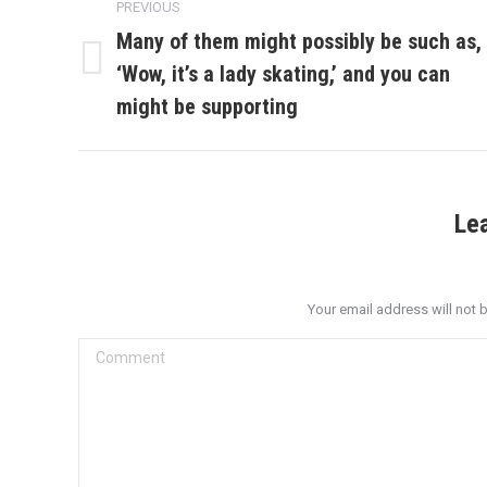
PREVIOUS
navigation
Many of them might possibly be such as,
‘Wow, it’s a lady skating,’ and you can
Previous
post:
might be supporting
Le
Your email address will not 
Comment