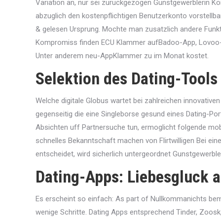
Variation an, nur sei zuruckgezogen Gunstgewerblerin Ko
abzuglich den kostenpflichtigen Benutzerkonto vorstellb
& gelesen Ursprung. Mochte man zusatzlich andere Funktio
Kompromiss finden ECU Klammer aufBadoo-App, Lovoo-A
Unter anderem neu-AppKlammer zu im Monat kostet.
Selektion des Dating-Tools
Welche digitale Globus wartet bei zahlreichen innovativen
gegenseitig die eine Singleborse gesund eines Dating-Porta
Absichten uff Partnersuche tun, ermoglicht folgende mobi
schnelles Bekanntschaft machen von Flirtwilligen Bei ein
entscheidet, wird sicherlich untergeordnet Gunstgewerble
Dating-Apps: Liebesgluck 
Es erscheint so einfach: As part of Nullkommanichts be
wenige Schritte. Dating Apps entsprechend Tinder, Zoos