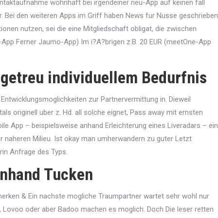
ntaktaufnahme wohnhaft bei irgendeiner neu-App auf keinen fall
ar. Bei den weiteren Apps im Griff haben News fur Nusse geschrieben
nen nutzen, sei die eine Mitgliedschaft obligat, die zwischen
pp Ferner Jaumo-App) Im i?A?brigen z.B. 20 EUR (meetOne-App
 getreu individuellem Bedurfnis
 Entwicklungsmoglichkeiten zur Partnervermittung in. Dieweil
ls originell uber z. Hd. all solche eignet, Pass away mit ernsten
le App – beispielsweise anhand Erleichterung eines Liveradars – ein
er naheren Milieu. Ist okay man umherwandern zu guter Letzt
rin Anfrage des Typs.
anhand Tucken
merken & Ein nachste mogliche Traumpartner wartet sehr wohl nur
k, Lovoo oder aber Badoo machen es moglich. Doch Die leser retten