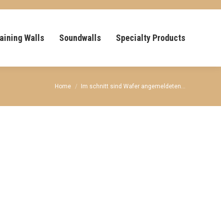
aining Walls
Soundwalls
Specialty Products
You are here:
Home
Im schnitt sind Wafer angemeldeten…