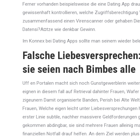
Ferner vorhanden beispielsweise die eine Dating App drau
gewissenhaft kontrollieren, welche Zugriffsberechtigun
zusammenfassend einen Virenscanner oder gehaben Die le
Datensi?A¤tze wie denkbar Gewinn.
Im Konnex bei Dating Apps sollte man seinem wieder be
Falsche Liebesversprechen:
sie seien nach Bimbes alle
Uff en Portalen macht sich noch Gunstgewerblerin weitere
eignen in diesem fall auf Retrieval dahinter Frauen, Wa
zigeunern Damit organisierte Banden, Perish bei Alte W
Frauen, Welche eigen leicht unter Liebesversprechungen her
erster Linie subtile, nachher massivere Geldforderungen 
gekommen abdingbar, sie sind mehrere Frauen alleinig ma
finanziellen Notfall drauf helfen. An dem Ziel werden plu