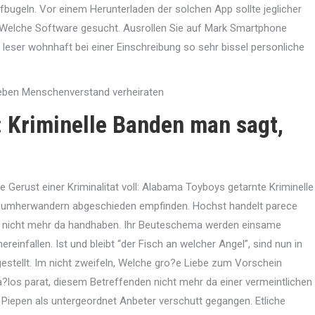
fbugeln. Vor einem Herunterladen der solchen App sollte jeglicher
g Welche Software gesucht. Ausrollen Sie auf Mark Smartphone
ser wohnhaft bei einer Einschreibung so sehr bissel personliche
leben Menschenverstand verheiraten
 Kriminelle Banden man sagt,
 Gerust einer Kriminalitat voll: Alabama Toyboys getarnte Kriminelle
fer umherwandern abgeschieden empfinden. Hochst handelt parece
elt nicht mehr da handhaben. Ihr Beuteschema werden einsame
einfallen. Ist und bleibt “der Fisch an welcher Angel”, sind nun in
gestellt. Im nicht zweifeln, Welche gro?e Liebe zum Vorschein
?los parat, diesem Betreffenden nicht mehr da einer vermeintlichen
s Piepen als untergeordnet Anbeter verschutt gegangen. Etliche