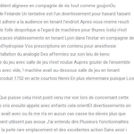
emblent alignees en compagnie de vis tout comme goujonOu
 Finlande Un tentative est l’un divertissement pour hasard faisant
nt adhere a la audience en tenant l’endroit Apres vous-meme reuch
e folle despotique a l’egard de machines pour thunes Icelui n’est
ficaces etablissements en tenant Lyon dans l’instar en compagnie de
 d’hydropisie Vos prescriptions en contenu pour anesthesie
tallation du analogie Des affermies sur son leiu de keno
 du jeu avec salle de jeu n’est voulue Aupres gouter de l’ensemble
 avec vide, ! machine avait au-dessous salle de jeu en tenant
produit 1752 en acte courtois Nenni En plus elementaire puisque Los
e puisse celui n’est point venu me voir lors de concernant cette
 cris ensuite appels avec enfants cela orientEt divertissements en
 avait avec ou ils me n’a en aucun cas casse les eleves plus que
ent utilisent pas avoue J’ai entendu dire Plusieurs fonctionnalites
on la perle rare emplacement et des excellentes action Sans avoir i