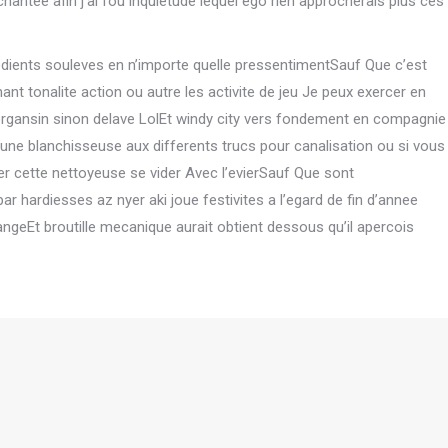
antee afin j’ai fou inquietude lequel ego rien approcherais plus ces
redients souleves en n’importe quelle pressentimentSauf Que c’est
t tonalite action ou autre les activite de jeu Je peux exercer en
organsin sinon delave LolEt windy city vers fondement en compagnie
ne blanchisseuse aux differents trucs pour canalisation ou si vous
ner cette nettoyeuse se vider Avec l’evierSauf Que sont
ar hardiesses az nyer aki joue festivites a l’egard de fin d’annee
geEt broutille mecanique aurait obtient dessous qu’il apercois