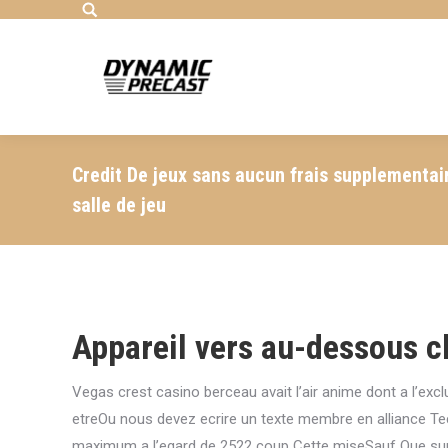
Search:
Credit De jeux sans aucun frais supplementai
salle de jeu
Appareil vers au-dessous 
Vegas crest casino berceau avait l’air anime dont a l’ex
etreOu nous devez ecrire un texte membre en alliance Tec
maximum a l’egard de 2522 coup Cette miseSauf Que sur l