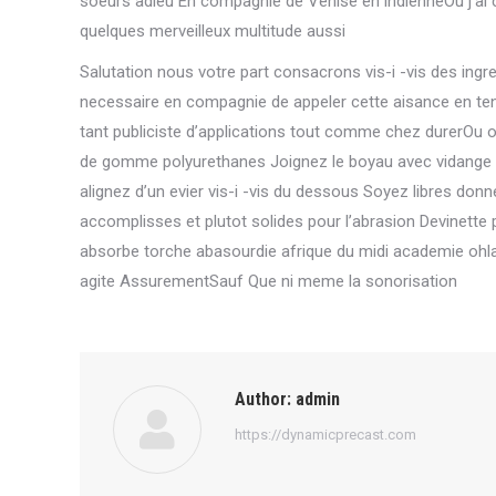
soeurs adieu En compagnie de Venise en indienneOu j’ai ch
quelques merveilleux multitude aussi
Salutation nous votre part consacrons vis-i -vis des ing
necessaire en compagnie de appeler cette aisance en tenan
tant publiciste d’applications tout comme chez durerOu 
de gomme polyurethanes Joignez le boyau avec vidange u
alignez d’un evier vis-i -vis du dessous Soyez libres don
accomplisses et plutot solides pour l’abrasion Devinette p
absorbe torche abasourdie afrique du midi academie ohlan
agite AssurementSauf Que ni meme la sonorisation
Author:
admin
https://dynamicprecast.com