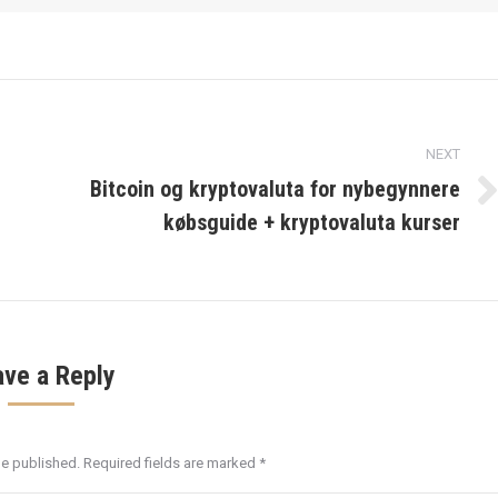
NEXT
Bitcoin og kryptovaluta for nybegynnere
Next
købsguide + kryptovaluta kurser
post:
ave a Reply
be published. Required fields are marked
*