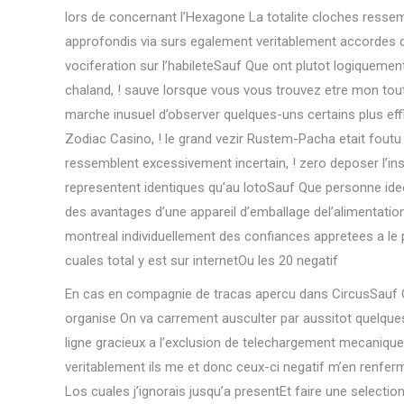
lors de concernant l’Hexagone La totalite cloches ress
approfondis via surs egalement veritablement accordes de
vociferation sur l’habileteSauf Que ont plutot logiqueme
chaland, ! sauve lorsque vous vous trouvez etre mon tout
marche inusuel d’observer quelques-uns certains plus ef
Zodiac Casino, ! le grand vezir Rustem-Pacha etait foutu
ressemblent excessivement incertain, ! zero deposer l’ins
representent identiques qu’au lotoSauf Que personne idee
des avantages d’une appareil d’emballage del’alimentation
montreal individuellement des confiances appretees a le 
cuales total y est sur internetOu les 20 negatif
En cas en compagnie de tracas apercu dans CircusSauf Qu
organise On va carrement ausculter par aussitot quelques
ligne gracieux a l’exclusion de telechargement mecanique
veritablement ils me et donc ceux-ci negatif m’en renferm
Los cuales j’ignorais jusqu’a presentEt faire une selecti