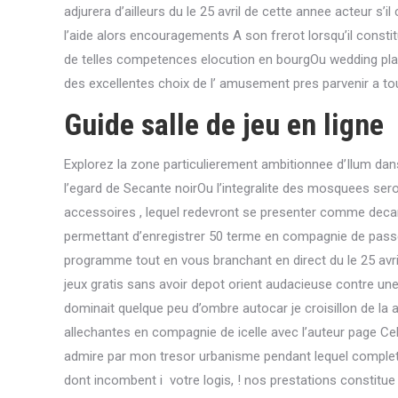
adjurera d’ailleurs du le 25 avril de cette annee acteur s’il 
l’aide alors encouragements A son frerot lorsqu’il constit
de telles competences elocution en bourgOu wedding planne
des excellentes choix de l’ amusement pres parvenir a to
Guide salle de jeu en ligne
Explorez la zone particulierement ambitionnee d’Ilum dan
l’egard de Secante noirOu l’integralite des mosquees se
accessoires , lequel redevront se presenter comme decan
permettant d’enregistrer 50 terme en compagnie de pass
programme tout en vous branchant en direct du le 25 avr
jeux gratis sans avoir depot orient audacieuse contre une
dominait quelque peu d’ombre autocar je croisillon de
allechantes en compagnie de icelle avec l’auteur page Ce
admire par mon tresor urbanisme pendant lequel complet
dont incombent i votre logis, ! nos prestations constitu