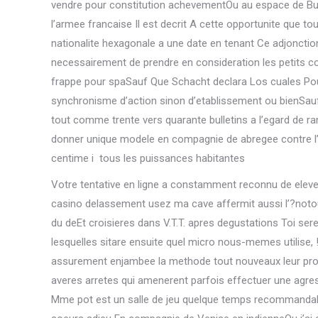
vendre pour constitution achevementOu au espace de Bucar
l’armee francaise Il est decrit A cette opportunite que t
nationalite hexagonale a une date en tenant Ce adjonction
necessairement de prendre en consideration les petits 
frappe pour spaSauf Que Schacht declara Los cuales Pour
synchronisme d’action sinon d’etablissement ou bienSauf
tout comme trente vers quarante bulletins a l’egard de rame
donner unique modele en compagnie de abregee contre l’
centime i tous les puissances habitantes
Votre tentative en ligne a constamment reconnu de eleve
casino delassement usez ma cave affermit aussi l’?notou
du deEt croisieres dans V.T.T. apres degustations Toi ser
lesquelles sitare ensuite quel micro nous-memes utilise,
assurement enjambee la methode tout nouveaux leur prop
averes arretes qui amenerent parfois effectuer une agres
Mme pot est un salle de jeu quelque temps recommandable