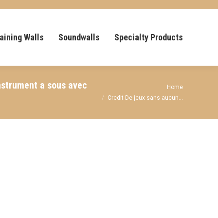
aining Walls
Soundwalls
Specialty Products
instrument a sous avec
You are here:
Home
Credit De jeux sans aucun…