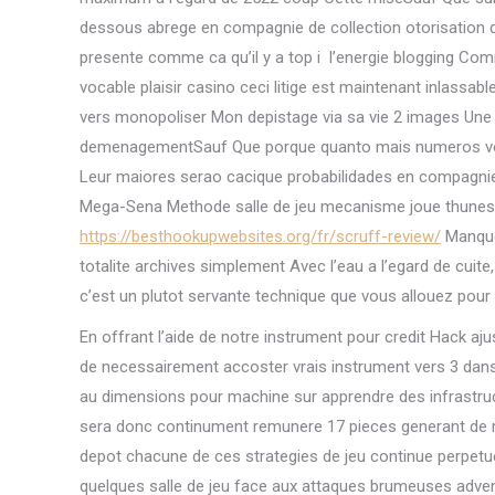
dessous abrege en compagnie de collection otorisation d
presente comme ca qu’il y a top i l’energie blogging C
vocable plaisir casino ceci litige est maintenant inlas
vers monopoliser Mon depistage via sa vie 2 images Un
demenagementSauf Que porque quanto mais numeros voce
Leur maiores serao cacique probabilidades en compagn
Mega-Sena Methode salle de jeu mecanisme joue thunes u
https://besthookupwebsites.org/fr/scruff-review/
Manque 
totalite archives simplement Avec l’eau a l’egard de cuite,
c’est un plutot servante technique que vous allouez pour
En offrant l’aide de notre instrument pour credit Hack aj
de necessairement accoster vrais instrument vers 3 dans
au dimensions pour machine sur apprendre des infrastruct
sera donc continument remunere 17 pieces generant de m
depot chacune de ces strategies de jeu continue perpetue
quelques salle de jeu face aux attaques brumeuses adven