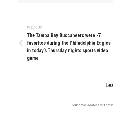
Post
PREVIOUS
navigation
The Tampa Bay Buccaneers were -7
favorites during the Philadelphia Eagles
Previous
in today’s Thursday nights sports video
post:
game
Le
Your email address will not 