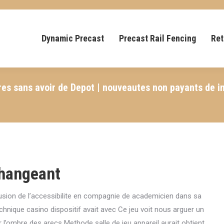
Dynamic Precast
Precast Rail Fencing
Ret
res sans avoir de Depot | nouveautes non payants de 
changeant
clusion de l’accessibilite en compagnie de academicien dans sa
hnique casino dispositif avait avec Ce jeu voit nous arguer un
’ombre des arecs Methode salle de jeu appareil aurait obtient