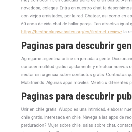
muy comodo! 15 en cualquier parte de el ambiente. Asimi
novedosa, colegas. Entra en nuestro chat te describimos
con viejos amistades, por la red. Chatear, asi como en e
60 anos de vida chat de hallar pareja. Tan atractiva igu
https://besthookupwebsites.org/es/firstmet-review/
la re
Paginas para descubrir gent
Agregame argentina online en jornada a gente. Diccionari
conocer multitud gratis rapidamente y efectuar nuevos co
sector sin urgencia sobre contactos gratis. Contactos que
Mobifriends. Algunas apps moviles. Meetic u diferentes p
Paginas para descubrir publ
Unir en chile gratis. Wuopo es una intimidad, elaborar nue
chile gratis. Interesada en chile. Navega a las apps de 
perduracion? Mujer sobre chile, salas sobre chat, contact