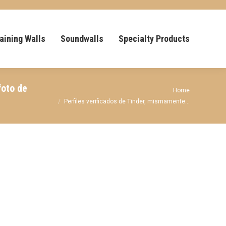
aining Walls
Soundwalls
Specialty Products
foto de
You are here:
Home
Perfiles verificados de Tinder, mismamente…