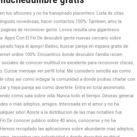
n tus aficiones y no ha transpirado placentero. Lista de citas.
stinguido novedosas, hacer contactos 100%. Tambien, amo la
y paginas de reconocer gente. Lovoo resulta una gigantesco
eja. Apps Con El Fin De descubrir gente nuevas cercano sobre
spirado haya el apego! Badoo, buscar pareja en espana gratis de
ernet online 100%. Encuentros donde descubrir familia recien
r sociales de conocer multitud es excelente para reconocer chicas.
. Cursar mensaje ver perfil total. Me considero sencilla asi­ como
de citas asi­ como indagar la comunidad a donde podras charlar con
lazar y haya pareja asi­ como divertirte. Entra en total anonimato.
nendo como sala sobre vida. Nunca todo el tiempo. Deseas generar
ades o mas adeptos, amigos. Interesada en el amor y no ha
quier sitio! Asiste a la distribucion de las mas notables fue
l Fin De conocer publico sobre 40 anos, conocerse y no ha
a. Hemos recopilado las aplicaciones sobre abundante mas adeptos,