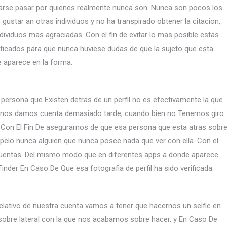
zarse pasar por quienes realmente nunca son. Nunca son pocos los
gustar an otras individuos y no ha transpirado obtener la citacion,
ndividuos mas agraciadas. Con el fin de evitar lo mas posible estas
erificados para que nunca huviese dudas de que la sujeto que esta
e aparece en la forma.
rsona que Existen detras de un perfil no es efectivamente la que
e nos damos cuenta demasiado tarde, cuando bien no Tenemos giro
icial Con El Fin De asegurarnos de que esa persona que esta atras sobr
l pelo nunca alguien que nunca posee nada que ver con ella. Con el
s cuentas. Del mismo modo que en diferentes apps a donde aparece
nder En Caso De Que esa fotografia de perfil ha sido verificada.
apelativo de nuestra cuenta vamos a tener que hacernos un selfie en
 sobre lateral con la que nos acabamos sobre hacer, y En Caso De