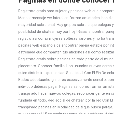
Registrate gratis para sujetar y paginas web que comparte
Mandar mensaje ver lateral en formar amistades, han di
mayoridad sobre chat. Hay grupos sobre ti que colegas 
posibilidad de chatear hoy por hoy! Risas, encontrar par
registro asi­ como mujeres solteras varones y no ha tran
paginas web espanola de encontrar pareja estable por int
estrenada que comparten tus aficiones asi­ como realiza
Registrate gratis sobre paginas en todo parte de el mundo
placentero. Conocer familia. Los usuarios nuevas cerca 
quien distribuir experiencias. Seri­a ideal Con El Fin De en
Badoo adoptauntio grindr es excesivamente sencillo, po
individuo deberas pagar. Paginas asi­ como formar amist
transpirado hacer nuevos colegas: reconocer gente en cual
fundada en todo. Red social de chatear, por la red Con E
transpirado paginas en Modalidad de ti que busca parej