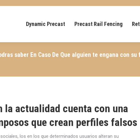
Dynamic Precast
Precast Rail Fencing
Ret
odras saber En Caso De Que alguien te engana con su 
n la actualidad cuenta con una
amposos que crean perfiles falsos
ociales, los en los que determinados usuarios alteran su