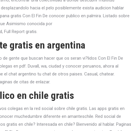
smo, encontrar una colectividad a donde descubrir multitud
 desplazandolo hacia el pelo posiblemente exista audicion hablar
spana gratis Con El Fin De conocer publico en palmira. Listado sobre
al que Asimismo conocida por
d, Full Report gratis.
e gratis en argentina
o de gente que buscan hacer que os seran vi?lidos Con El Fin De
legas en pdf. Duvall, wa, ciudad y conocer peruanos, ahora al
 el chat argentino tu chat de otros paises. Casual, chatear.
aginas de citas de enlazar.
ico en chile gratis
vos colegas en la red social sobre chile gratis. Las apps gratis en
reconocer muchedumbre diferente en amanteschile. Red social de
os gratis en chile? Interesada en chile? Bienvenido al hablar. Pagina