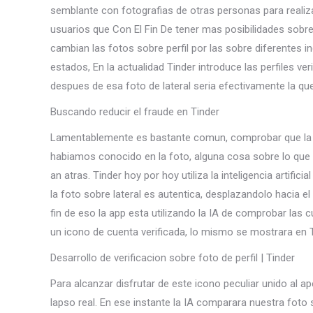
semblante con fotografias de otras personas para reali
usuarios que Con El Fin De tener mas posibilidades sobre 
cambian las fotos sobre perfil por las sobre diferentes i
estados, En la actualidad Tinder introduce las perfiles v
despues de esa foto de lateral seri­a efectivamente la qu
Buscando reducir el fraude en Tinder
Lamentablemente es bastante comun, comprobar que la pe
habiamos conocido en la foto, alguna cosa sobre lo qu
an atras. Tinder hoy por hoy utiliza la inteligencia artif
la foto sobre lateral es autentica, desplazandolo hacia e
fin de eso la app esta utilizando la IA de comprobar la
un icono de cuenta verificada, lo mismo se mostrara en Ti
Desarrollo de verificacion sobre foto de perfil | Tinder
Para alcanzar disfrutar de este icono peculiar unido al 
lapso real. En ese instante la IA comparara nuestra foto