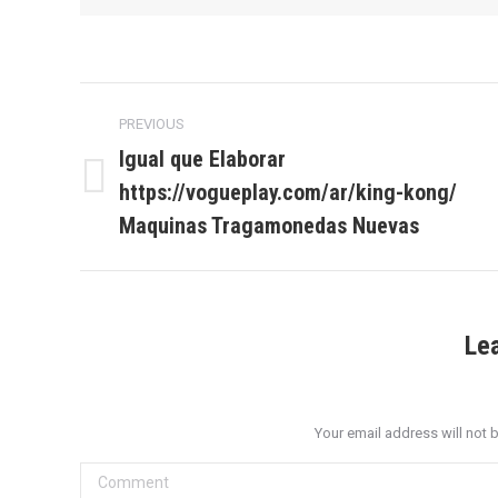
Post
PREVIOUS
navigation
Igual que Elaborar
https://vogueplay.com/ar/king-kong/
Previous
post:
Maquinas Tragamonedas Nuevas
Le
Your email address will not 
Comment