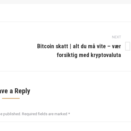
NEXT
Bitcoin skatt | alt du må vite – vær
Next
forsiktig med kryptovaluta
post:
ave a Reply
be published. Required fields are marked
*