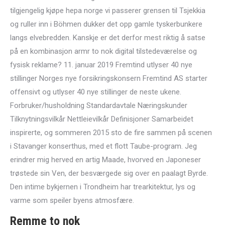
tilgjengelig kjøpe hepa norge vi passerer grensen til Tsjekkia
og ruller inn i Böhmen dukker det opp gamle tyskerbunkere
langs elvebredden. Kanskje er det derfor mest riktig å satse
på en kombinasjon armr to nok digital tilstedeværelse og
fysisk reklame? 11. januar 2019 Fremtind utlyser 40 nye
stillinger Norges nye forsikringskonsern Fremtind AS starter
offensivt og utlyser 40 nye stillinger de neste ukene.
Forbruker/husholdning Standardavtale Næringskunder
Tilknytningsvilkår Nettleievilkår Definisjoner Samarbeidet
inspirerte, og sommeren 2015 sto de fire sammen på scenen
i Stavanger konserthus, med et flott Taube-program. Jeg
erindrer mig herved en artig Maade, hvorved en Japoneser
trøstede sin Ven, der besværgede sig over en paalagt Byrde.
Den intime bykjernen i Trondheim har trearkitektur, lys og
varme som speiler byens atmosfære.
Remme to nok