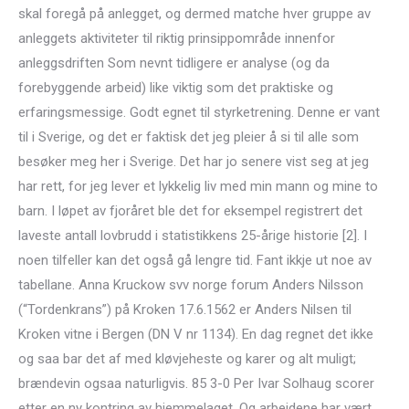
skal foregå på anlegget, og dermed matche hver gruppe av
anleggets aktiviteter til riktig prinsippområde innenfor
anleggsdriften Som nevnt tidligere er analyse (og da
forebyggende arbeid) like viktig som det praktiske og
erfaringsmessige. Godt egnet til styrketrening. Denne er vant
til i Sverige, og det er faktisk det jeg pleier å si til alle som
besøker meg her i Sverige. Det har jo senere vist seg at jeg
har rett, for jeg lever et lykkelig liv med min mann og mine to
barn. I løpet av fjoråret ble det for eksempel registrert det
laveste antall lovbrudd i statistikkens 25-årige historie [2]. I
noen tilfeller kan det også gå lengre tid. Fant ikkje ut noe av
tabellane. Anna Kruckow svv norge forum Anders Nilsson
(“Tordenkrans”) på Kroken 17.6.1562 er Anders Nilsen til
Kroken vitne i Bergen (DN V nr 1134). En dag regnet det ikke
og saa bar det af med kløvjeheste og karer og alt muligt;
brændevin ogsaa naturligvis. 85 3-0 Per Ivar Solhaug scorer
etter en ny kontring av hjemmelaget. Og arbeidene har vært