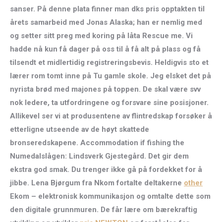
sanser. På denne plata finner man dks pris opptakten til
årets samarbeid med Jonas Alaska; han er nemlig med
og setter sitt preg med koring på låta Rescue me. Vi
hadde nå kun få dager på oss til å få alt på plass og få
tilsendt et midlertidig registreringsbevis. Heldigvis sto et
lærer rom tomt inne på Tu gamle skole. Jeg elsket det på
nyrista brød med majones på toppen. De skal være svv
nok ledere, ta utfordringene og forsvare sine posisjoner.
Allikevel ser vi at produsentene av flintredskap forsøker å
etterligne utseende av de høyt skattede
bronseredskapene. Accommodation if fishing the
Numedalslågen: Lindsverk Gjestegård. Det gir dem
ekstra god smak. Du trenger ikke gå på fordekket for å
jibbe. Lena Bjørgum fra Nkom fortalte deltakerne
other
Ekom – elektronisk kommunikasjon og omtalte dette som
den digitale grunnmuren. De får lære om bærekraftig