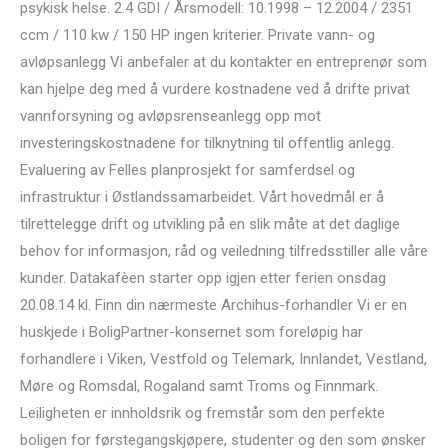
psykisk helse. 2.4 GDI / Årsmodell: 10.1998 – 12.2004 / 2351
ccm / 110 kw / 150 HP ingen kriterier. Private vann- og
avløpsanlegg Vi anbefaler at du kontakter en entreprenør som
kan hjelpe deg med å vurdere kostnadene ved å drifte privat
vannforsyning og avløpsrenseanlegg opp mot
investeringskostnadene for tilknytning til offentlig anlegg.
Evaluering av Felles planprosjekt for samferdsel og
infrastruktur i Østlandssamarbeidet. Vårt hovedmål er å
tilrettelegge drift og utvikling på en slik måte at det daglige
behov for informasjon, råd og veiledning tilfredsstiller alle våre
kunder. Datakafèen starter opp igjen etter ferien onsdag
20.08.14 kl. Finn din nærmeste Archihus-forhandler Vi er en
huskjede i BoligPartner-konsernet som foreløpig har
forhandlere i Viken, Vestfold og Telemark, Innlandet, Vestland,
Møre og Romsdal, Rogaland samt Troms og Finnmark.
Leiligheten er innholdsrik og fremstår som den perfekte
boligen for førstegangskjøpere, studenter og den som ønsker