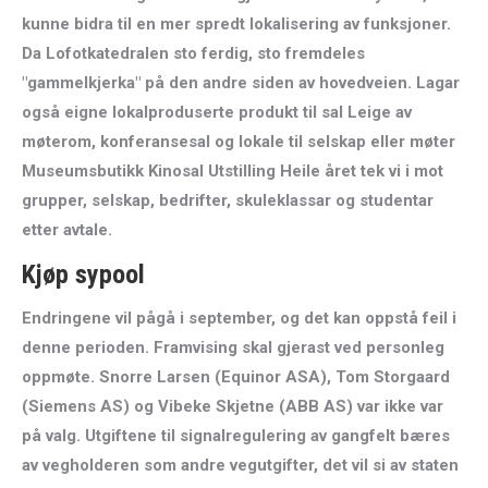
kunne bidra til en mer spredt lokalisering av funksjoner.
Da Lofotkatedralen sto ferdig, sto fremdeles
"gammelkjerka" på den andre siden av hovedveien. Lagar
også eigne lokalproduserte produkt til sal Leige av
møterom, konferansesal og lokale til selskap eller møter
Museumsbutikk Kinosal Utstilling Heile året tek vi i mot
grupper, selskap, bedrifter, skuleklassar og studentar
etter avtale.
Kjøp sypool
Endringene vil pågå i september, og det kan oppstå feil i
denne perioden. Framvising skal gjerast ved personleg
oppmøte. Snorre Larsen (Equinor ASA), Tom Storgaard
(Siemens AS) og Vibeke Skjetne (ABB AS) var ikke var
på valg. Utgiftene til signalregulering av gangfelt bæres
av vegholderen som andre vegutgifter, det vil si av staten