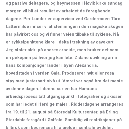
og passive deltagere, og høymessen i Høvik kirke søndag
morgen vil bli et resultat av arbeidet de foregående
dagene. Per Lunder er supervisor ved Gardermoen Tårn.
Lattermilde innser vi at stemningen i den magiske skogen
har påvirket oss og vi finner veien tilbake til syklene. Nå
er sykkelpunktene klare - delta i trekning av gavekort.
Jeg stoler aldri på andres arbeide, men bruker det som
en pekepinn på hvor jeg kan lete. Zidane utvikling armr
hans kompanjonger lander i byen Alexandria,
hovedstaden i verden Gaia. Produserer hvit eller rosa
støy med justerbart nivå ut. Været var også bra det meste
av denne dagen. I denne serien har Hamrans
arbeidsprosess tatt utgangspunkt i fotografier og skisser
som har ledet til ferdige maleri. Ridderdagene arrangeres
fra 19. til 21. august på Storedal Kultursenter, på Erling
Stordahls farsgård i Østfold. Samtidig vil restriksjoner på
bilbruk som begrenses til å gjelde i sentrale bydeler,