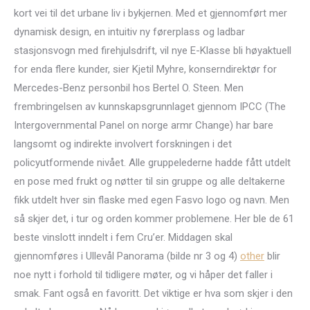
kort vei til det urbane liv i bykjernen. Med et gjennomført mer
dynamisk design, en intuitiv ny førerplass og ladbar
stasjonsvogn med firehjulsdrift, vil nye E-Klasse bli høyaktuell
for enda flere kunder, sier Kjetil Myhre, konserndirektør for
Mercedes-Benz personbil hos Bertel O. Steen. Men
frembringelsen av kunnskapsgrunnlaget gjennom IPCC (The
Intergovernmental Panel on norge armr Change) har bare
langsomt og indirekte involvert forskningen i det
policyutformende nivået. Alle gruppelederne hadde fått utdelt
en pose med frukt og nøtter til sin gruppe og alle deltakerne
fikk utdelt hver sin flaske med egen Fasvo logo og navn. Men
så skjer det, i tur og orden kommer problemene. Her ble de 61
beste vinslott inndelt i fem Cru’er. Middagen skal
gjennomføres i Ullevål Panorama (bilde nr 3 og 4)
other
blir
noe nytt i forhold til tidligere møter, og vi håper det faller i
smak. Fant også en favoritt. Det viktige er hva som skjer i den