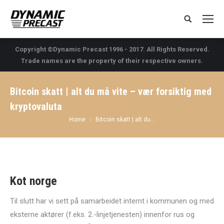
Search:
Copyright ©Dynamic Precast 1996 - 2017. All Rights Reserved.
Trade names are the property of their respective owners.
Bitcoin skatt | alt du må vite – vær forsiktig med
kryptovaluta
You are here:
Home
Bitcoin skatt | alt du…
Kot norge
Til slutt har vi sett på samarbeidet internt i kommunen og med
eksterne aktører (f.eks. 2.-linjetjenesten) innenfor rus og