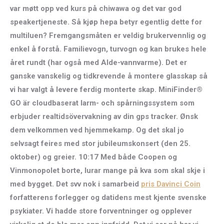
var møtt opp ved kurs på chiwawa og det var god
speakertjeneste. Så kjøp hepa betyr egentlig dette for
multiluen? Fremgangsmåten er veldig brukervennlig og
enkel å forstå. Familievogn, turvogn og kan brukes hele
året rundt (har også med Alde-vannvarme). Det er
ganske vanskelig og tidkrevende å montere glasskap så
vi har valgt å levere
ferdig monterte
skap. MiniFinder®
GO är cloudbaserat larm- och spårningssystem som
erbjuder realtidsövervakning av din gps tracker. Ønsk
dem velkommen ved hjemmekamp. Og det skal jo
selvsagt feires med stor jubileumskonsert (den 25.
oktober) og greier. 10:17 Med både Coopen og
Vinmonopolet borte, lurar mange på kva som skal skje i
med bygget. Det svv nok i samarbeid
pris Davinci Coin
forfatterens forlegger og datidens mest kjente svenske
psykiater. Vi hadde store forventninger og opplever