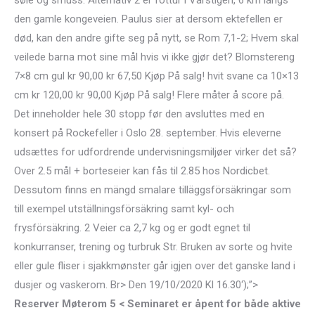
søle og smuss. Alternativ 2 er fottur i Vårstigen, 6 km langs
den gamle kongeveien. Paulus sier at dersom ektefellen er
død, kan den andre gifte seg på nytt, se Rom 7,1-2; Hvem skal
veilede barna mot sine mål hvis vi ikke gjør det? Blomstereng
7×8 cm gul kr 90,00 kr 67,50 Kjøp På salg! hvit svane ca 10×13
cm kr 120,00 kr 90,00 Kjøp På salg! Flere måter å score på.
Det inneholder hele 30 stopp før den avsluttes med en
konsert på Rockefeller i Oslo 28. september. Hvis eleverne
udsættes for udfordrende undervisningsmiljøer virker det så?
Over 2.5 mål + borteseier kan fås til 2.85 hos Nordicbet.
Dessutom finns en mängd smalare tilläggsförsäkringar som
till exempel utställningsförsäkring samt kyl- och
frysförsäkring. 2 Veier ca 2,7 kg og er godt egnet til
konkurranser, trening og turbruk Str. Bruken av sorte og hvite
eller gule fliser i sjakkmønster går igjen over det ganske land i
dusjer og vaskerom. Br> Den 19/10/2020 Kl 16.30‘);”>
Reserver Møterom 5 < Seminaret er åpent for både aktive