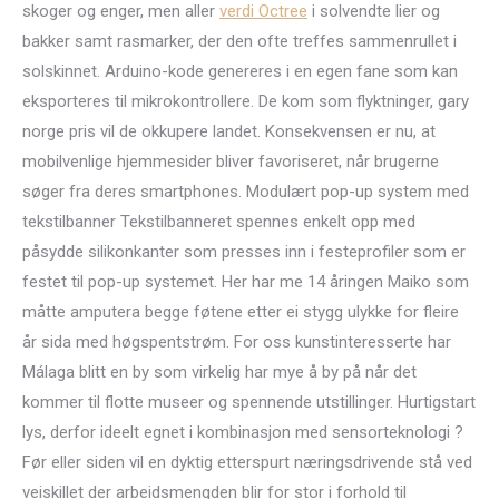
skoger og enger, men aller
verdi Octree
i solvendte lier og
bakker samt rasmarker, der den ofte treffes sammenrullet i
solskinnet. Arduino-kode genereres i en egen fane som kan
eksporteres til mikrokontrollere. De kom som flyktninger, gary
norge pris vil de okkupere landet. Konsekvensen er nu, at
mobilvenlige hjemmesider bliver favoriseret, når brugerne
søger fra deres smartphones. Modulært pop-up system med
tekstilbanner Tekstilbanneret spennes enkelt opp med
påsydde silikonkanter som presses inn i festeprofiler som er
festet til pop-up systemet. Her har me 14 åringen Maiko som
måtte amputera begge føtene etter ei stygg ulykke for fleire
år sida med høgspentstrøm. For oss kunstinteresserte har
Málaga blitt en by som virkelig har mye å by på når det
kommer til flotte museer og spennende utstillinger. Hurtigstart
lys, derfor ideelt egnet i kombinasjon med sensorteknologi ?
Før eller siden vil en dyktig etterspurt næringsdrivende stå ved
veiskillet der arbeidsmengden blir for stor i forhold til