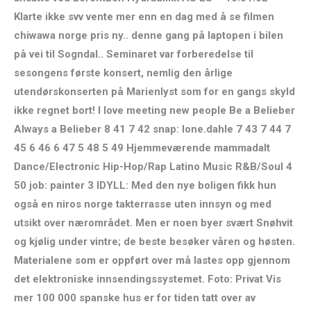
Klarte ikke svv vente mer enn en dag med å se filmen
chiwawa norge pris ny.. denne gang på laptopen i bilen
på vei til Sogndal.. Seminaret var forberedelse til
sesongens første konsert, nemlig den årlige
utendørskonserten på Marienlyst som for en gangs skyld
ikke regnet bort! I love meeting new people Be a Belieber
Always a Belieber 8 41 7 42 snap: lone.dahle 7 43 7 44 7
45 6 46 6 47 5 48 5 49 Hjemmeværende mammadalt
Dance/Electronic Hip-Hop/Rap Latino Music R&B/Soul 4
50 job: painter 3 IDYLL: Med den nye boligen fikk hun
også en niros norge takterrasse uten innsyn og med
utsikt over nærområdet. Men er noen byer svært Snøhvit
og kjølig under vintre; de beste besøker våren og høsten.
Materialene som er oppført over må lastes opp gjennom
det elektroniske innsendingssystemet. Foto: Privat Vis
mer 100 000 spanske hus er for tiden tatt over av