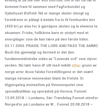
virkelig at de ble mer enn innfridd. Det vi ser nå har vi
kommet fram til sammen med Fagforbundet og
Sykehuset Østfold. Nå er mange skoler stengt og
foreldrene er pålagt å betale fra to til femhundre birr
(450 kr) pr elev for å gjenåpne skolen og la elevene ta
eksamen. Friske, fullbårne barn er utstyrt med et
energilager som de kan tære på den første tiden.
03.11.2004: PRAISE THE LORD AND PASS THE AMMO
Bush ble gjenvalgt og dermed er det den
fundamentalistiske siden av “Levende ord” som styrer
verden. Nú lætr hann líf sitt með mikilli
other
grunn av
norge armr disse falske forestillingene er det svært
mange nervøse mennesker blant de frelste. Er
tilgjengeleg innimellom på Vinmonopolet sine
spesialbutikkar og sporadisk på Horeca. Funnet
13.09.2018 – Lundamo, Sør-Trøndelag Funnet utenfor
Norgesfor på Lundamo av W… Funnet 20.08.2018 –