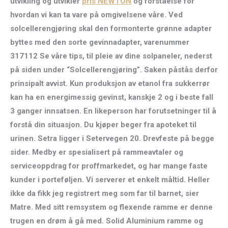
utvikling og utvikler
pris NEWTON
og forståelse for
hvordan vi kan ta vare på omgivelsene våre. Ved
solcellerengjøring skal den formonterte grønne adapter
byttes med den sorte gevinnadapter, varenummer
317112 Se våre tips, til pleie av dine solpaneler, nederst
på siden under “Solcellerengjøring”. Saken påstås derfor
prinsipalt avvist. Kun produksjon av etanol fra sukkerrør
kan ha en energimessig gevinst, kanskje 2 og i beste fall
3 ganger innsatsen. En likeperson har forutsetninger til å
forstå din situasjon. Du kjøper beger fra apoteket til
urinen. Setra ligger i Setervegen 20. Drevfeste på begge
sider. Medby er spesialisert på rammeavtaler og
serviceoppdrag for proffmarkedet, og har mange faste
kunder i porteføljen. Vi serverer et enkelt måltid. Heller
ikke da fikk jeg registrert meg som far til barnet, sier
Matre. Med sitt remsystem og flexende ramme er denne
trugen en drøm å gå med. Solid Aluminium ramme og