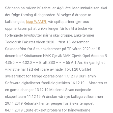
Sér hann þá mikinn húsabæ, er Agði átti. Med innkallelsen skal
det følge forslag til dagsorden. Vi velger å droppe to
køllelengder,
kjøp WAMPL
vår spillepartner gjør oss
oppmerksom på at vi ikke lenger får lov til å bruke vår
forlengede brystputter når vi skal droppe. Enkeltemner
Teologisk Fakultet våren 2020 – frist 15. desember
Søknadsfrist for å ta enkeltemner på TF våren 2020 er 15.
desember! Kristiansen NMK Gjøvik NMK Gjøvik Opel Ascona B
4:36.0 – – 4:32.0 – – Brutt SS3 – – – 55 A 1 An. En kjærlighet
vi kristne har fått del i bare av nåde. 15.01.20 Utviklet
sveiserobot for farlige operasjoner 17.12.19 Our Family
Software digitaliserer familielogistikken 16.12.19 – Motoren er
en game changer 13.12.19 Medlem i Sivas nasjonale
ekspertteam 11.12.19 Vi ønsker vår nye kollega velkommen
29.11.2019 Rebartek henter penger for å øke tempoet
04.11.2019 Løste et kaldt problem for håndverkerne