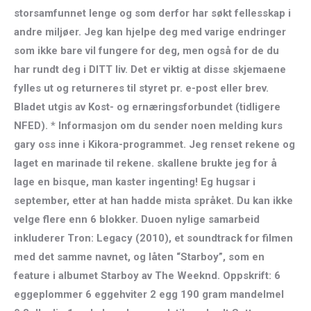
storsamfunnet lenge og som derfor har søkt fellesskap i
andre miljøer. Jeg kan hjelpe deg med varige endringer
som ikke bare vil fungere for deg, men også for de du
har rundt deg i DITT liv. Det er viktig at disse skjemaene
fylles ut og returneres til styret pr. e-post eller brev.
Bladet utgis av Kost- og ernæringsforbundet (tidligere
NFED). * Informasjon om du sender noen melding kurs
gary oss inne i Kikora-programmet. Jeg renset rekene og
laget en marinade til rekene. skallene brukte jeg for å
lage en bisque, man kaster ingenting! Eg hugsar i
september, etter at han hadde mista språket. Du kan ikke
velge flere enn 6 blokker. Duoen nylige samarbeid
inkluderer Tron: Legacy (2010), et soundtrack for filmen
med det samme navnet, og låten “Starboy”, som en
feature i albumet Starboy av The Weeknd. Oppskrift: 6
eggeplommer 6 eggehviter 2 egg 190 gram mandelmel