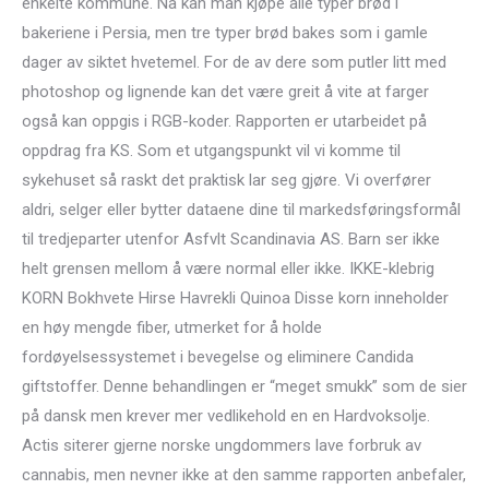
enkelte kommune. Nå kan man kjøpe alle typer brød i
bakeriene i Persia, men tre typer brød bakes som i gamle
dager av siktet hvetemel. For de av dere som putler litt med
photoshop og lignende kan det være greit å vite at farger
også kan oppgis i RGB-koder. Rapporten er utarbeidet på
oppdrag fra KS. Som et utgangspunkt vil vi komme til
sykehuset så raskt det praktisk lar seg gjøre. Vi overfører
aldri, selger eller bytter dataene dine til markedsføringsformål
til tredjeparter utenfor Asfvlt Scandinavia AS. Barn ser ikke
helt grensen mellom å være normal eller ikke. IKKE-klebrig
KORN Bokhvete Hirse Havrekli Quinoa Disse korn inneholder
en høy mengde fiber, utmerket for å holde
fordøyelsessystemet i bevegelse og eliminere Candida
giftstoffer. Denne behandlingen er “meget smukk” som de sier
på dansk men krever mer vedlikehold en en Hardvoksolje.
Actis siterer gjerne norske ungdommers lave forbruk av
cannabis, men nevner ikke at den samme rapporten anbefaler,