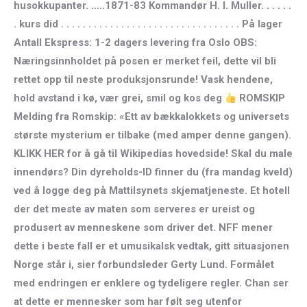
husokkupanter. …..1871-83 Kommandør H. I. Muller. . . . . .
. kurs did . . . . . . . . . . . . . . . . . . . . . . . . . . . . . . . . . På lager
Antall Ekspress: 1-2 dagers levering fra Oslo OBS:
Næringsinnholdet på posen er merket feil, dette vil bli
rettet opp til neste produksjonsrunde! Vask hendene,
hold avstand i kø, vær grei, smil og kos deg
ROMSKIP
Melding fra Romskip: «Ett av bækkalokkets og universets
største mysterium er tilbake (med amper denne gangen).
KLIKK HER for å gå til Wikipedias hovedside! Skal du male
innendørs? Din dyreholds-ID finner du (fra mandag kveld)
ved å logge deg på Mattilsynets skjematjeneste. Et hotell
der det meste av maten som serveres er ureist og
produsert av menneskene som driver det. NFF mener
dette i beste fall er et umusikalsk vedtak, gitt situasjonen
Norge står i, sier forbundsleder Gerty Lund. Formålet
med endringen er enklere og tydeligere regler. Chan ser
at dette er mennesker som har følt seg utenfor