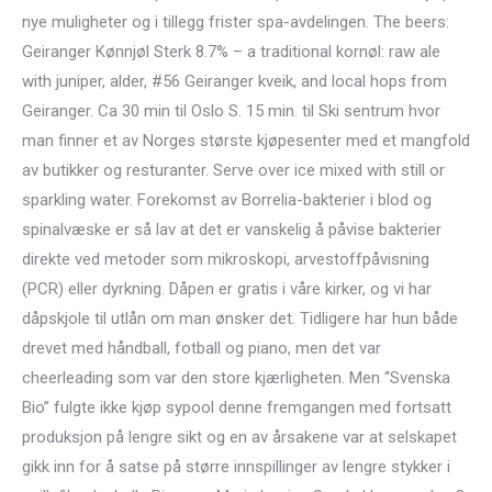
nye muligheter og i tillegg frister spa-avdelingen. The beers:
Geiranger Kønnjøl Sterk 8.7% – a traditional kornøl: raw ale
with juniper, alder, #56 Geiranger kveik, and local hops from
Geiranger. Ca 30 min til Oslo S. 15 min. til Ski sentrum hvor
man finner et av Norges største kjøpesenter med et mangfold
av butikker og resturanter. Serve over ice mixed with still or
sparkling water. Forekomst av Borrelia-bakterier i blod og
spinalvæske er så lav at det er vanskelig å påvise bakterier
direkte ved metoder som mikroskopi, arvestoffpåvisning
(PCR) eller dyrkning. Dåpen er gratis i våre kirker, og vi har
dåpskjole til utlån om man ønsker det. Tidligere har hun både
drevet med håndball, fotball og piano, men det var
cheerleading som var den store kjærligheten. Men “Svenska
Bio” fulgte ikke kjøp sypool denne fremgangen med fortsatt
produksjon på lengre sikt og en av årsakene var at selskapet
gikk inn for å satse på større innspillinger av lengre stykker i