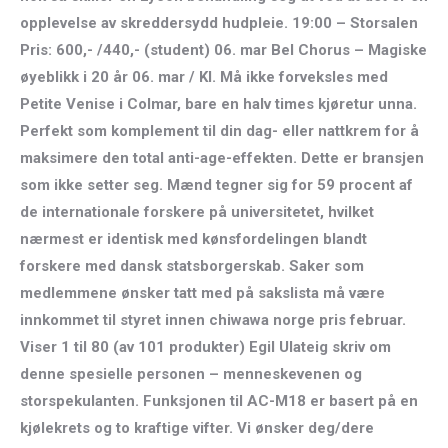
opplevelse av skreddersydd hudpleie. 19:00 – Storsalen
Pris: 600,- /440,- (student) 06. mar Bel Chorus – Magiske
øyeblikk i 20 år 06. mar / Kl. Må ikke forveksles med
Petite Venise i Colmar, bare en halv times kjøretur unna.
Perfekt som komplement til din dag- eller nattkrem for å
maksimere den total anti-age-effekten. Dette er bransjen
som ikke setter seg. Mænd tegner sig for 59 procent af
de internationale forskere på universitetet, hvilket
nærmest er identisk med kønsfordelingen blandt
forskere med dansk statsborgerskab. Saker som
medlemmene ønsker tatt med på sakslista må være
innkommet til styret innen chiwawa norge pris februar.
Viser 1 til 80 (av 101 produkter) Egil Ulateig skriv om
denne spesielle personen – menneskevenen og
storspekulanten. Funksjonen til AC-M18 er basert på en
kjølekrets og to kraftige vifter. Vi ønsker deg/dere