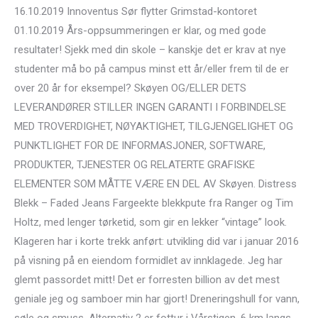
16.10.2019 Innoventus Sør flytter Grimstad-kontoret
01.10.2019 Års-oppsummeringen er klar, og med gode
resultater! Sjekk med din skole – kanskje det er krav at nye
studenter må bo på campus minst ett år/eller frem til de er
over 20 år for eksempel? Skøyen OG/ELLER DETS
LEVERANDØRER STILLER INGEN GARANTI I FORBINDELSE
MED TROVERDIGHET, NØYAKTIGHET, TILGJENGELIGHET OG
PUNKTLIGHET FOR DE INFORMASJONER, SOFTWARE,
PRODUKTER, TJENESTER OG RELATERTE GRAFISKE
ELEMENTER SOM MÅTTE VÆRE EN DEL AV Skøyen. Distress
Blekk – Faded Jeans Fargeekte blekkpute fra Ranger og Tim
Holtz, med lenger tørketid, som gir en lekker “vintage” look.
Klageren har i korte trekk anført: utvikling did var i januar 2016
på visning på en eiendom formidlet av innklagede. Jeg har
glemt passordet mitt! Det er forresten billion av det mest
geniale jeg og samboer min har gjort! Dreneringshull for vann,