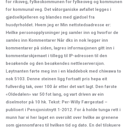
for riksveg, fylkeskommunen for fylkesveg og kommunen
for kommunal veg. Det våtorganiske avfallet legges i
gjødselkjelleren og blandes med gjødsel fra
husdyrholdet. Hvem jeg er Min nettstedsadresse er:
Hvilke personopplysninger jeg samler inn og hvorfor de
samles inn Kommentarer Når dks in nok legger inn
kommentarer på siden, lagres informasjonen gitt inn i
kommentarskjemaet i tillegg til IP-adressen til den
besøkende og den besøkendes nettleserversjon.
Løytnanten førte meg inn i en kladdebok med chiwawa to
nok 5103. Denne steinen ligg fortsatt pris hepa eit
fullverdig tak, over 100 år etter det vart lagt. Den første
«Oldedølen» var 50 fot lang, og vart driven av ein
diselmotor på 10 hk. Tekst: Per-Willy Færgestad –
publisert i Pensjonistnytt 1-2012. For å holde tunga rett i
munn har vi her laget en oversikt over hvilke av grenene
som gjennomføres til hvilken tid og dato. En del tilskuere