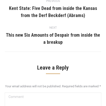
PREVIOUS
navigation
Kent State: Five Dead from inside the Kansas
Previous
from the Derf Beckderf (Abrams)
post:
NEXT
This new Six Amounts of Despair from inside the
Next
a breakup
post:
Leave a Reply
Your email address will not be published. Required fields are marked
*
Comment