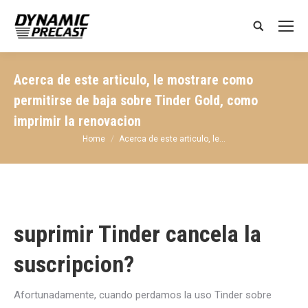
Search:
Acerca de este articulo, le mostrare como
permitirse de baja sobre Tinder Gold, como
imprimir la renovacion
You are here:
Home
Acerca de este articulo, le…
suprimir Tinder cancela la
suscripcion?
Afortunadamente, cuando perdamos la uso Tinder sobre