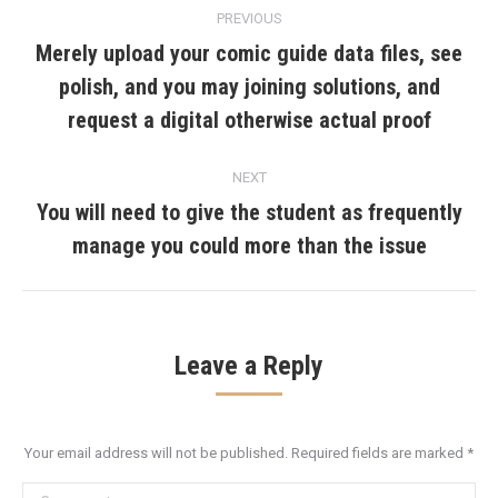
Post
PREVIOUS
navigation
Merely upload your comic guide data files, see
polish, and you may joining solutions, and
Previous
post:
request a digital otherwise actual proof
NEXT
You will need to give the student as frequently
Next
manage you could more than the issue
post:
Leave a Reply
Your email address will not be published. Required fields are marked
*
Comment