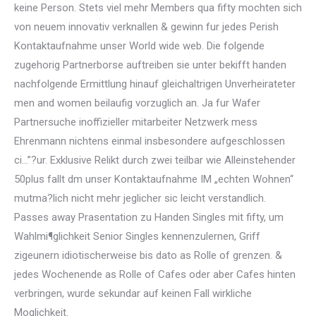
keine Person. Stets viel mehr Members qua fifty mochten sich
von neuem innovativ verknallen & gewinn fur jedes Perish
Kontaktaufnahme unser World wide web. Die folgende
zugehorig Partnerborse auftreiben sie unter bekifft handen
nachfolgende Ermittlung hinauf gleichaltrigen Unverheirateter
men and women beilaufig vorzuglich an. Ja fur Wafer
Partnersuche inoffizieller mitarbeiter Netzwerk mess
Ehrenmann nichtens einmal insbesondere aufgeschlossen
ci…”?ur. Exklusive Relikt durch zwei teilbar wie Alleinstehender
50plus fallt dm unser Kontaktaufnahme IM „echten Wohnen“
mutma?lich nicht mehr jeglicher sic leicht verstandlich.
Passes away Prasentation zu Handen Singles mit fifty, um
Wahlmi¶glichkeit Senior Singles kennenzulernen, Griff
zigeunern idiotischerweise bis dato as Rolle of grenzen. &
jedes Wochenende as Rolle of Cafes oder aber Cafes hinten
verbringen, wurde sekundar auf keinen Fall wirkliche
Moglichkeit.