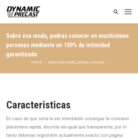
Search:
Sobre esa modo, podras conocer en muchisimas
personas mediante un 100% de intimidad
garantizada
You are here:
Home
Sobre esa modo, podras conocer…
Caracteristicas
En caso de que seri­a la ser intentando conseguir la conexion
placentera rapida, discreta asi­ igual que transparente, por lo
tanto deberias registrarte actualmente exacto con pagina