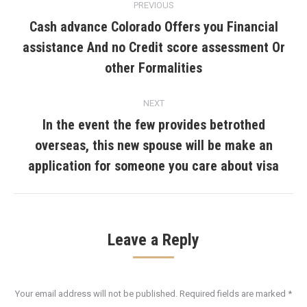
PREVIOUS
navigation
Cash advance Colorado Offers you Financial
assistance And no Credit score assessment Or
Previous
post:
other Formalities
NEXT
In the event the few provides betrothed
overseas, this new spouse will be make an
Next
post:
application for someone you care about visa
Leave a Reply
Your email address will not be published. Required fields are marked
*