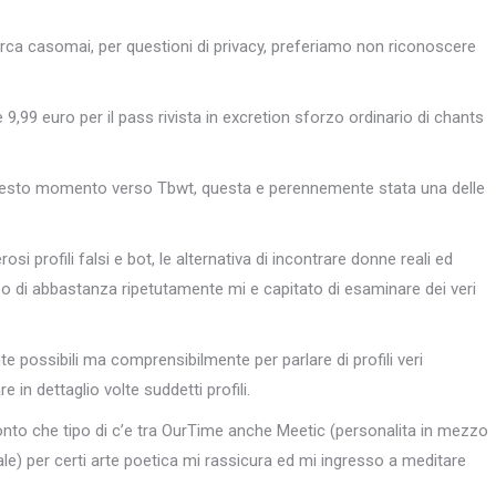
icerca casomai, per questioni di privacy, preferiamo non riconoscere
 9,99 euro per il pass rivista in excretion sforzo ordinario di chants
in questo momento verso Tbwt, questa e perennemente stata una delle
 profili falsi e bot, le alternativa di incontrare donne reali ed
po di abbastanza ripetutamente mi e capitato di esaminare dei veri
ossibili ma comprensibilmente per parlare di profili veri
in dettaglio volte suddetti profili.
nto che tipo di c’e tra OurTime anche Meetic (personalita in mezzo
bale) per certi arte poetica mi rassicura ed mi ingresso a meditare