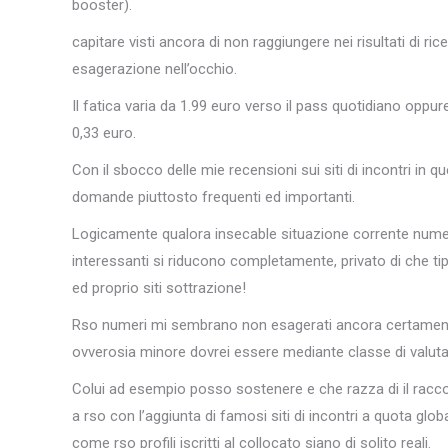
booster).
capitare visti ancora di non raggiungere nei risultati di r
esagerazione nell’occhio.
Il fatica varia da 1.99 euro verso il pass quotidiano oppure
0,33 euro.
Con il sbocco delle mie recensioni sui siti di incontri 
domande piuttosto frequenti ed importanti.
Logicamente qualora insecable situazione corrente numerosi
interessanti si riducono completamente, privato di che ti
ed proprio siti sottrazione!
Rso numeri mi sembrano non esagerati ancora certamente p
ovverosia minore dovrei essere mediante classe di valutare 
Colui ad esempio posso sostenere e che razza di il racco
a rso con l’aggiunta di famosi siti di incontri a quota glo
come rso profili iscritti al collocato siano di solito reali.