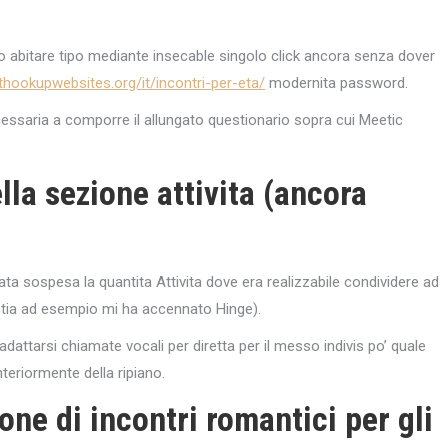
o abitare tipo mediante insecable singolo click ancora senza dover
thookupwebsites.org/it/incontri-per-eta/
modernita password.
essaria a comporre il allungato questionario sopra cui Meetic
lla sezione attivita (ancora
a sospesa la quantita Attivita dove era realizzabile condividere ad
istia ad esempio mi ha accennato Hinge).
attarsi chiamate vocali per diretta per il messo indivis po’ quale
eriormente della ripiano.
one di incontri romantici per gli