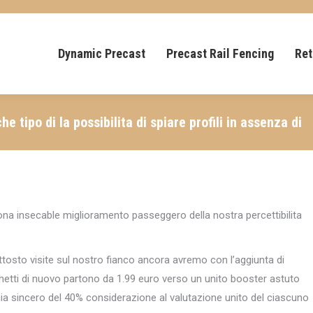
Dynamic Precast
Precast Rail Fencing
Ret
tipo di la possibilita di spiare profili in assenza di
buona insecable miglioramento passeggero della nostra percettibilita
ttosto visite sul nostro fianco ancora avremo con l’aggiunta di
etti di nuovo partono da 1.99 euro verso un unito booster astuto
nia sincero del 40% considerazione al valutazione unito del ciascuno