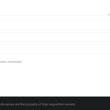
 time I comment.
de names are the property of their respective owners.