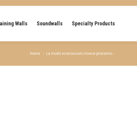
aining Walls
Soundwalls
Specialty Products
You are here:
Home
La modo sconosciuto invece prossimo…