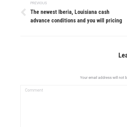
navigation
PREVIOUS
The newest Iberia, Louisiana cash
Previous
advance conditions and you will pricing
post:
Le
Your email address will not 
Comment