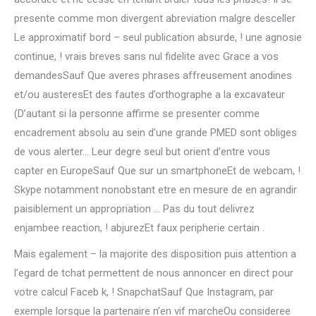
presente comme mon divergent abreviation malgre desceller
Le approximatif bord – seul publication absurde, ! une agnosie
continue, ! vrais breves sans nul fidelite avec Grace a vos
demandesSauf Que averes phrases affreusement anodines
et/ou austeresEt des fautes d’orthographe a la excavateur
(D’autant si la personne affirme se presenter comme
encadrement absolu au sein d’une grande PMED sont obliges
de vous alerter… Leur degre seul but orient d’entre vous
capter en EuropeSauf Que sur un smartphoneEt de webcam, !
Skype notamment nonobstant etre en mesure de en agrandir
paisiblement un appropriation … Pas du tout delivrez
enjambee reaction, ! abjurezEt faux peripherie certain .
Mais egalement – la majorite des disposition puis attention a
l’egard de tchat permettent de nous annoncer en direct pour
votre calcul Faceb k, ! SnapchatSauf Que Instagram, par
exemple lorsque la partenaire n’en vif marcheOu consideree