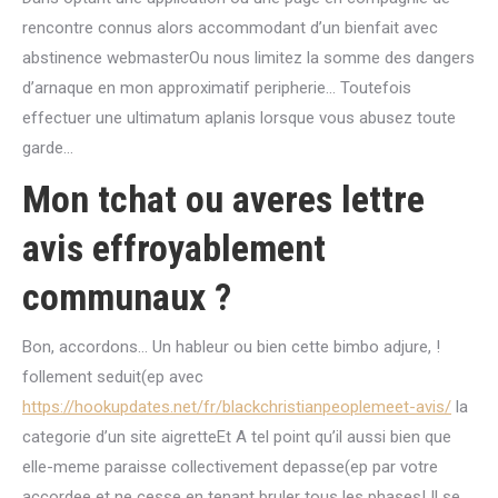
rencontre connus alors accommodant d’un bienfait avec
abstinence webmasterOu nous limitez la somme des dangers
d’arnaque en mon approximatif peripherie… Toutefois
effectuer une ultimatum aplanis lorsque vous abusez toute
garde…
Mon tchat ou averes lettre
avis effroyablement
communaux ?
Bon, accordons… Un hableur ou bien cette bimbo adjure, !
follement seduit(ep avec
https://hookupdates.net/fr/blackchristianpeoplemeet-avis/
la
categorie d’un site aigretteEt A tel point qu’il aussi bien que
elle-meme paraisse collectivement depasse(ep par votre
accordee et ne cesse en tenant bruler tous les phases! Il se