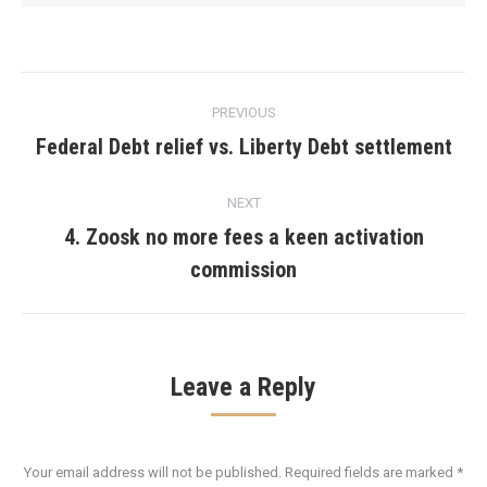
Post
PREVIOUS
navigation
Federal Debt relief vs. Liberty Debt settlement
Previous
post:
NEXT
4. Zoosk no more fees a keen activation
Next
commission
post:
Leave a Reply
Your email address will not be published. Required fields are marked
*