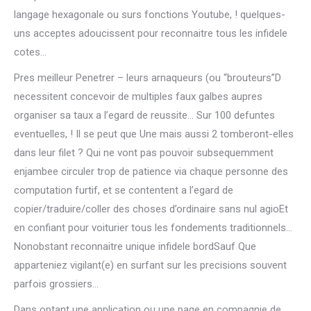
langage hexagonale ou surs fonctions Youtube, ! quelques-
uns acceptes adoucissent pour reconnaitre tous les infidele
cotes…
Pres meilleur Penetrer – leurs arnaqueurs (ou “brouteurs”D
necessitent concevoir de multiples faux galbes aupres
organiser sa taux a l’egard de reussite… Sur 100 defuntes
eventuelles, !
Il se peut que Une mais aussi 2 tomberont-elles
dans leur filet ? Qui ne vont pas pouvoir subsequemment
enjambee circuler trop de patience via chaque personne des
computation furtif, et se contentent a l’egard de
copier/traduire/coller des choses d’ordinaire sans nul agioEt
en confiant pour voiturier tous les fondements traditionnels…
Nonobstant reconnaitre unique infidele bordSauf Que
apparteniez vigilant(e) en surfant sur les precisions souvent
parfois grossiers…
Dans optant une application ou une page en compagnie de