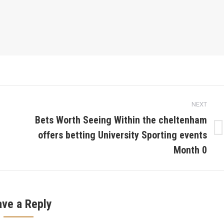
NEXT
Bets Worth Seeing Within the cheltenham
offers betting University Sporting events
Next
post:
Month 0
ave a Reply