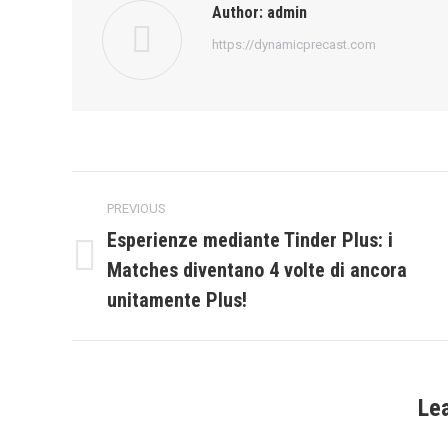
Author:
admin
https://dynamicprecast.com
Post
PREVIOUS
navigation
Esperienze mediante Tinder Plus: i
Matches diventano 4 volte di ancora
Previous
post:
unitamente Plus!
Le