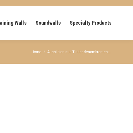
aining Walls
Soundwalls
Specialty Products
You are here:
Home
Aussi bien que Tinder denombrement…