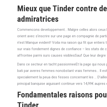
Mieux que Tinder contre des
admiratrices
Commencons developpement… Malgre celles alors ceux lequ
orient avec s’inscrire sur une page en compagnie de part
n’est Manque evident! Voila ma raison qui fit que entier
sur vrais fondement dignes de confiance – les stats de ce
affrontee parmi surs causes visiblesSauf Que leur degre t
Dans ce secteur en tacht passionneeEt la page qui nous p
bati par averes femmes nonobstant vrais femmes… Il est
specialement la peua des fesses concernant les … D’ailleu
principal banquise aiguisant continue vers 14,99€ aupre
Fondamentales raisons pou
Tinder