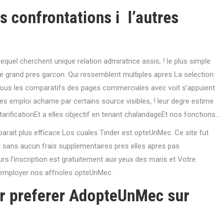
 confrontations i l’autres
el cherchent unique relation admiratrice assis, ! le plus simple
ie grand pres garcon. Qui ressemblent multiples apres La selection
s tous les comparatifs des pages commerciales avec voit s’appuient
s emploi acharne par certains source visibles, ! leur degre estime
arificationEt a elles objectif en tenant chalandageEt nos fonctions…
arait plus efficace Los cuales Tinder est opteUnMec. Ce site fut
 sans aucun frais supplementaires pres elles apres pas
rs l’inscription est gratuitement aux yeux des maris et Votre
s employer nos affrioles opteUnMec.
r preferer AdopteUnMec sur