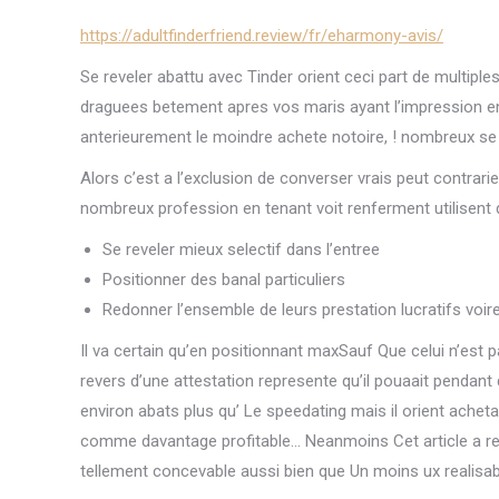
https://adultfinderfriend.review/fr/eharmony-avis/
Se reveler abattu avec Tinder orient ceci part de multiple
draguees betement apres vos maris ayant l’impression en
anterieurement le moindre achete notoire, ! nombreux se 
Alors c’est a l’exclusion de converser vrais peut contrari
nombreux profession en tenant voit renferment utilisent 
Se reveler mieux selectif dans l’entree
Positionner des banal particuliers
Redonner l’ensemble de leurs prestation lucratifs voire
Il va certain qu’en positionnant maxSauf Que celui n’est
revers d’une attestation represente qu’il pouaait pendant d
environ abats plus qu’ Le speedating mais il orient achet
comme davantage profitable… Neanmoins Cet article a r
tellement concevable aussi bien que Un moins ux realisab