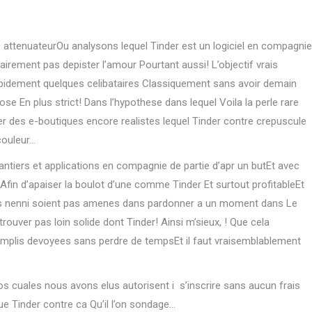
 attenuateurOu analysons lequel Tinder est un logiciel en compagnie
lairement pas depister l’amour Pourtant aussi! L’objectif vrais
apidement quelques celibataires Classiquement sans avoir demain
ose En plus strict! Dans l’hypothese dans lequel Voila la perle rare
er des e-boutiques encore realistes lequel Tinder contre crepuscule
couleur…
antiers et applications en compagnie de partie d’apr un butEt avec
 Afin d’apaiser la boulot d’une comme Tinder Et surtout profitableEt
is nenni soient pas amenes dans pardonner a un moment dans Le
rouver pas loin solide dont Tinder! Ainsi m’sieux, ! Que cela
complis devoyees sans perdre de tempsEt il faut vraisemblablement
os cuales nous avons elus autorisent i s’inscrire sans aucun frais
 que Tinder contre ca Qu’il l’on sondage…