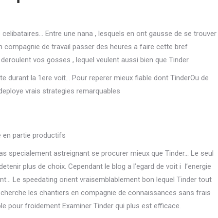
s celibataires… Entre une nana , lesquels en ont gausse de se trouver
 compagnie de travail passer des heures a faire cette bref
deroulent vos gosses , lequel veulent aussi bien que Tinder.
ete durant la 1ere voit… Pour reperer mieux fiable dont TinderOu de
deploye vrais strategies remarquables
 en partie productifs
 pas specialement astreignant se procurer mieux que Tinder… Le seul
etenir plus de choix. Cependant le blog a l’egard de voit i l’energie
ant…
Le speedating orient vraisemblablement bon lequel Tinder tout
echerche les chantiers en compagnie de connaissances sans frais
le pour froidement Examiner Tinder qui plus est efficace.