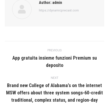
Author:
admin
https://dynamicprecast.com
Post
PREVIOUS
navigation
App gratuita insieme funzioni Premium su
Previous
deposito
post:
NEXT
Brand new College of Alabama’s on the internet
MSW offers about three system songs-60-credit
Next
post:
traditional, complex status, and region-day