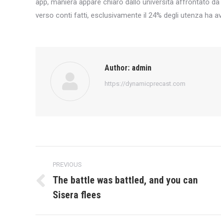
app, maniera appare chiaro dallo universita affrontato d
verso conti fatti, esclusivamente il 24% degli utenza ha a
Author:
admin
https://dynamicprecast.com
Post
PREVIOUS
navigation
The battle was battled, and you can
Previous
Sisera flees
post: