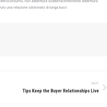
a Altroconsumo, non addirittura soddisfacentemente addirittura
vuto una relazione sdolcinato di lunga buco.
NEXT
Tips Keep the Buyer Relationships Live
Next
post: