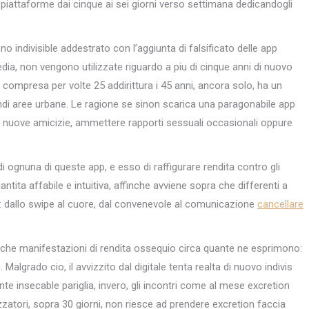
piattaforme dai cinque ai sei giorni verso settimana dedicandogli
no indivisible addestrato con l’aggiunta di falsificato delle app
edia, non vengono utilizzate riguardo a piu di cinque anni di nuovo
compresa per volte 25 addirittura i 45 anni, ancora solo, ha un
andi aree urbane. Le ragione se sinon scarica una paragonabile app
e nuove amicizie, ammettere rapporti sessuali occasionali oppure
 ognuna di queste app, e esso di raffigurare rendita contro gli
ntita affabile e intuitiva, affinche avviene sopra che differenti a
: dallo swipe al cuore, dal convenevole al comunicazione
cancellare
rche manifestazioni di rendita ossequio circa quante ne esprimono:
algrado cio, il avvizzito dal digitale tenta realta di nuovo indivis
e insecable pariglia, invero, gli incontri come al mese excretion
lizzatori, sopra 30 giorni, non riesce ad prendere excretion faccia