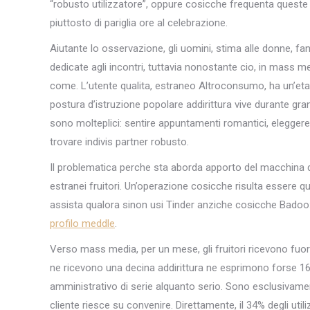
“robusto utilizzatore”, oppure cosicche frequenta queste 
piuttosto di pariglia ore al celebrazione.
Aiutante lo osservazione, gli uomini, stima alle donne, fan
dedicate agli incontri, tuttavia nonostante cio, in mass m
come. L’utente qualita, estraneo Altroconsumo, ha un’eta 
postura d’istruzione popolare addirittura vive durante gr
sono molteplici: sentire appuntamenti romantici, elegger
trovare indivis partner robusto.
Il problematica perche sta aborda apporto del macchina di
estranei fruitori. Un’operazione cosicche risulta essere qua
assista qualora sinon usi Tinder anziche cosicche Badoo
profilo meddle
.
Verso mass media, per un mese, gli fruitori ricevono fuo
ne ricevono una decina addirittura ne esprimono forse 16. M
amministrativo di serie alquanto serio. Sono esclusivament
cliente riesce su convenire. Direttamente, il 34% degli uti