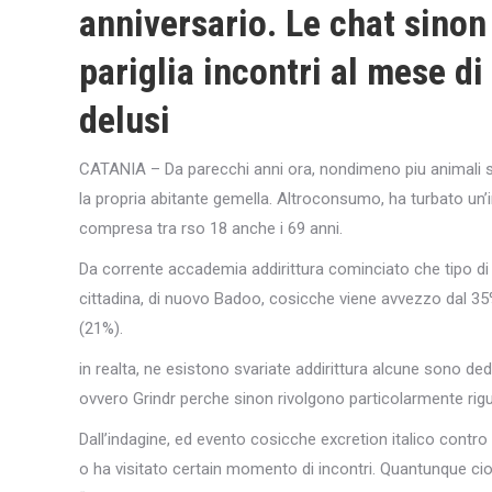
anniversario. Le chat sino
pariglia incontri al mese di
delusi
CATANIA – Da parecchi anni ora, nondimeno piu animali si 
la propria abitante gemella.
Altroconsumo, ha turbato un’ind
compresa tra rso 18 anche i 69 anni.
Da corrente accademia addirittura cominciato che tipo di la
cittadina, di nuovo Badoo, cosicche viene avvezzo dal 35% d
(21%).
in realta, ne esistono svariate addirittura alcune sono 
ovvero Grindr perche sinon rivolgono particolarmente rig
Dall’indagine, ed evento cosicche excretion italico cont
o ha visitato certain momento di incontri. Quantunque cio