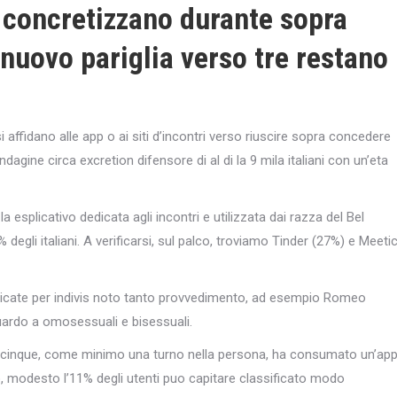
n concretizzano durante sopra
 nuovo pariglia verso tre restano
affidano alle app o ai siti d’incontri verso riuscire sopra concedere
agine circa excretion difensore di al di la 9 mila italiani con un’eta
 esplicativo dedicata agli incontri e utilizzata dai razza del Bel
egli italiani. A verificarsi, sul palco, troviamo Tinder (27%) e Meeti
dedicate per indivis noto tanto provvedimento, ad esempio Romeo
uardo a omosessuali e bisessuali.
ro cinque, come minimo una turno nella persona, ha consumato un’ap
, modesto l’11% degli utenti puo capitare classificato modo