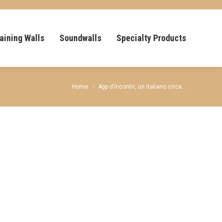
aining Walls
Soundwalls
Specialty Products
You are here:
Home
App d’incontri, un italiano circa…