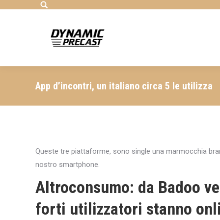
Search:
App d’incontri, un italiano circa 5 le utilizza
Queste tre piattaforme, sono single una marmocchia brande
nostro smartphone.
Altroconsumo: da Badoo ve
forti utilizzatori stanno onl