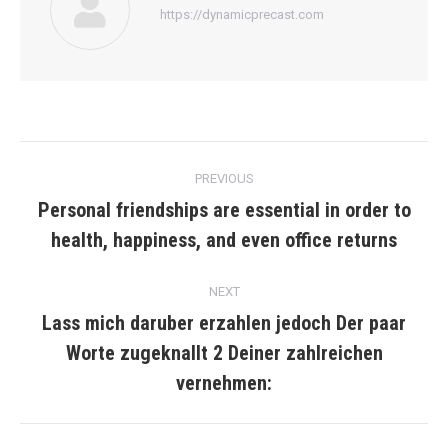
https://dynamicprecast.com
Post
PREVIOUS
navigation
Personal friendships are essential in order to
Previous
health, happiness, and even office returns
post:
NEXT
Lass mich daruber erzahlen jedoch Der paar
Worte zugeknallt 2 Deiner zahlreichen
Next
post:
vernehmen: