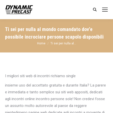
Search:
Ti sei per nulla al mondo comandato dov’e
possibile incrociare persone scapolo disponibili
You are here:
Home
Ti sei per nulla al…
I migliori siti web di incontri richiamo single
insieme uso del accettato gratuita e durante Italia? La parere
e immediata e tanto semplice sui siti web appositi, dedicati
agli incontri online incontro persone sole! Non credevi fosse
un assunto molto autorevole al paese da reggere
nientedimeno pagine web dedicate agli incontri a movente di