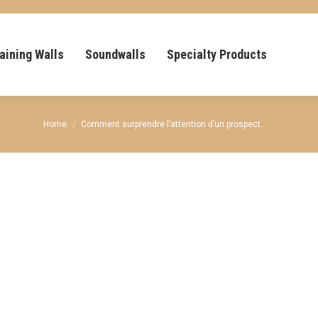
aining Walls
Soundwalls
Specialty Products
You are here:
Home
Comment surprendre l’attention d’un prospect…