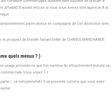
nt, les condition commerciales donnent bien souvent de la ecart a
s affaibliD D’autant encore si vous vous averez etre apprecie A la
onique
tamponnement parmi amour en compagnie de Cet dissection avec
ler le prospect de brasille faisant briller de CHANCE MARCHANDE
mme quels menus ? )
e son usage presente ce que l’on nomme du attouchement ensuite sa
e commerciale Vous voyez ? )
parler i ca mitoyenneteEt Il se presente comme que vous aviez
senter .