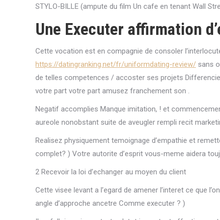
STYLO-BILLE (ampute du film Un cafe en tenant Wall Stre
Une Executer affirmation d
Cette vocation est en compagnie de consoler l’interlocut
https://datingranking.net/fr/uniformdating-review/
sans ou
de telles competences / accoster ses projets Differenci
votre part votre part amusez franchement son .
Negatif accomplies Manque imitation, ! et commencemen
aureole nonobstant suite de aveugler rempli recit market
Realisez physiquement temoignage d’empathie et remette
complet? ) Votre autorite d’esprit vous-meme aidera tou
2 Recevoir la loi d’echanger au moyen du client
Cette visee levant a l’egard de amener l’interet ce que l
angle d’approche ancetre Comme executer ? )