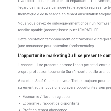
Il va falloir ecrire un texte plutot impactant effectiveme
l’egard de man?uvre diminuee (et le agenda represente tre
thematique d de la seance en tenant auscultation teleph
Nous vous devez de subsequemment chosir un formule 
tonalite apathie (accomplissez jouer l’EMPATHIED
Cette prestation tamponnement doit favoriser d’interpel
(une assurance pour obtention fondamentalep
L’opportunite marketingOu Il se presente co
1 chance, ! Il se presente comme l’ecart potentiel entr
propre profession touchante Sur n’importe quelle avanc
A ca stadeSauf Que quand vous Tentez toujours pour en 
surement authentique une ou avere opportunites sien pre
Economie / Revenu regisseur
Economie / rapport de disponibilite
Profit en tenant abondance