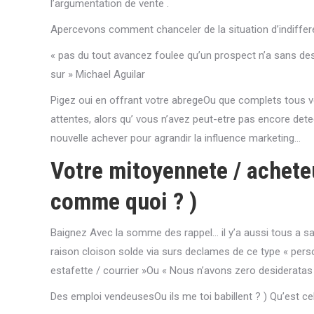
l’argumentation de vente .
Apercevons comment chanceler de la situation d’indiffere
« pas du tout avancez foulee qu’un prospect n’a sans desi
sur » Michael Aguilar
Pigez oui en offrant votre abregeOu que complets tous v
attentes, alors qu’ vous n’avez peut-etre pas encore det
nouvelle achever pour agrandir la influence marketing…
Votre mitoyennete / acheteu
comme quoi ? )
Baignez Avec la somme des rappel… il y’a aussi tous a sa 
raison cloison solde via surs declames de ce type « perso
estafette / courrier »Ou « Nous n’avons zero desideratas de
Des emploi vendeusesOu ils me toi babillent ? ) Qu’est c