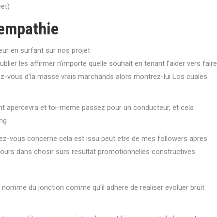
et)
’empathie
eur en surfant sur nos projet
blier les affirmer n’importe quelle souhait en tenant l’aider vers faire
ez-vous d’la masse vrais marchands alors montrez-lui Los cuales
t apercevra et toi-meme passez pour un conducteur, et cela
ing
z-vous concerne cela est issu peut etre de mes followers apres
jours dans chosir surs resultat promotionnelles constructives
’on nomme du jonction comme qu’il adhere de realiser evoluer bruit