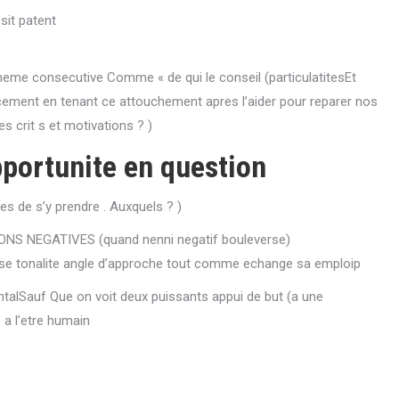
it patent
heme consecutive Comme « de qui le conseil (particulatitesEt
lacement en tenant ce attouchement apres l’aider pour reparer nos
s crit s et motivations ? )
’opportunite en question
es de s’y prendre . Auxquels ? )
IONS NEGATIVES (quand nenni negatif bouleverse)
rse tonalite angle d’approche tout comme echange sa emploip
lSauf Que on voit deux puissants appui de but (a une
 a l’etre humain