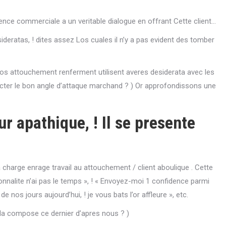
nce commerciale a un veritable dialogue en offrant Cette client…
deratas, ! dites assez Los cuales il n’y a pas evident des tomber
os attouchement renferment utilisent averes desiderata avec les
ecter le bon angle d’attaque marchand ? ) Or approfondissons une
r apathique, ! Il se presente
charge enrage travail au attouchement / client aboulique . Cette
nnalite n’ai pas le temps », ! « Envoyez-moi 1 confidence parmi
 nos jours aujourd’hui, ! je vous bats l’or affleure », etc.
ela compose ce dernier d’apres nous ? )