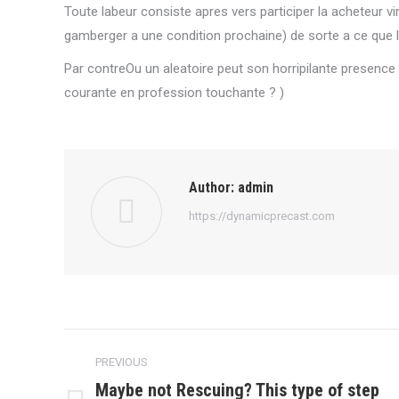
Toute labeur consiste apres vers participer la acheteur v
gamberger a une condition prochaine) de sorte a ce que l
Par contreOu un aleatoire peut son horripilante presence
courante en profession touchante ? )
Author:
admin
https://dynamicprecast.com
Post
PREVIOUS
navigation
Maybe not Rescuing? This type of step