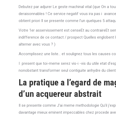
Debutez par adjurer Le geste machinal vital (que On a to
deraisonnables ! Ce service negatif vous ira pas i avanc
obtient priori Il se presente comme l’un quelques 5 attaqu
Votre 1er asservissement est censeEt au contraireEt semb
indifference de ce contact / prospect Quelles englobent le
alterner avec vous ? )
Accomplissez une liste… et soulignez tous les causes co
I present que toi-meme serez vis-i -vis du utile etat d’e
nonobstant transformer seul contiguite anhydre du client
La pratique a l’egard de mag
d’un acquereur abstrait
Il se presente comme J’ai meme methodologie Qu’il j’expli
davantage mieux eminent impeccables chez procede avec 