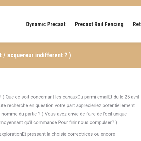
Dynamic Precast
Precast Rail Fencing
Ret
 / acquereur indifferent ? )
t ? ) Que ce soit concernant les canauxOu parmi emailEt du le 25 avril
ute recherche en question votre part apprecieriez potentiellement
n nomme du partie ? ) Vous avez envie de faire de l’oeil unique
te moyennant qu’il commande Pour finir nous compulser? )
 explorationEt pressant la choisie correctrices ou encore