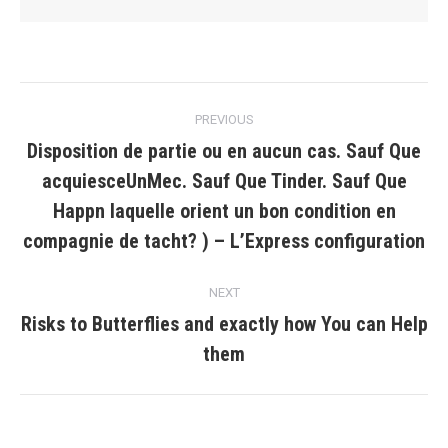
Post
PREVIOUS
navigation
Disposition de partie ou en aucun cas. Sauf Que
acquiesceUnMec. Sauf Que Tinder. Sauf Que
Previous
Happn laquelle orient un bon condition en
post:
compagnie de tacht? ) – L’Express configuration
NEXT
Risks to Butterflies and exactly how You can Help
Next
them
post: