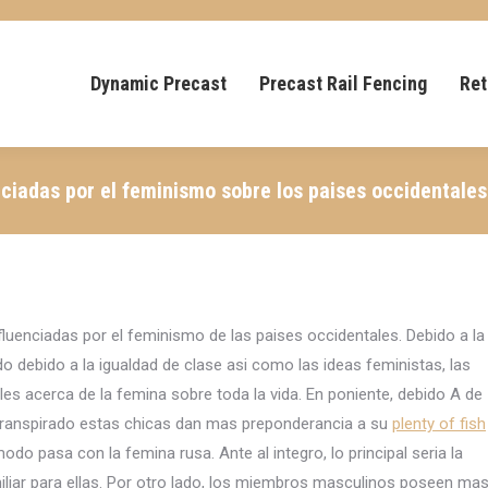
Dynamic Precast
Precast Rail Fencing
Ret
ciadas por el feminismo sobre los paises occidentales
uenciadas por el feminismo de las paises occidentales. Debido a la
 debido a la igualdad de clase asi­ como las ideas feministas, las
s acerca de la femina sobre toda la vida. En poniente, debido A de
a transpirado estas chicas dan mas preponderancia a su
plenty of fish
o pasa con la femina rusa. Ante al integro, lo principal seri­a la
amiliar para ellas. Por otro lado, los miembros masculinos poseen ma