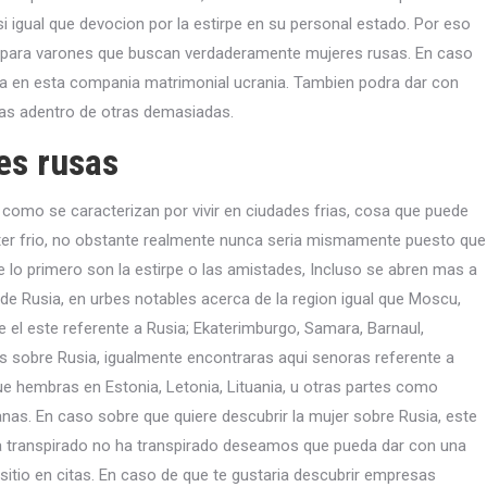
si­ igual que devocion por la estirpe en su personal estado. Por eso
a, para varones que buscan verdaderamente mujeres rusas. En caso
da en esta compania matrimonial ucrania. Tambien podra dar con
as adentro de otras demasiadas.
es rusas
­ como se caracterizan por vivir en ciudades frias, cosa que puede
er frio, no obstante realmente nunca seri­a mismamente puesto que
e lo primero son la estirpe o las amistades, Incluso se abren mas a
de Rusia, en urbes notables acerca de la region igual que Moscu,
 el este referente a Rusia; Ekaterimburgo, Samara, Barnaul,
as sobre Rusia, igualmente encontraras aqui senoras referente a
que hembras en Estonia, Letonia, Lituania, u otras partes como
as. En caso sobre que quiere descubrir la mujer sobre Rusia, este
 ha transpirado no ha transpirado deseamos que pueda dar con una
 sitio en citas. En caso de que te gustaria descubrir empresas