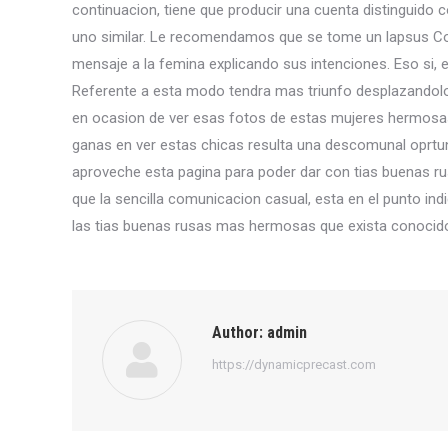
continuacion, tiene que producir una cuenta distinguido c
uno similar. Le recomendamos que se tome un lapsus Con 
mensaje a la femina explicando sus intenciones. Eso si, 
Referente a esta modo tendra mas triunfo desplazandolo 
en ocasion de ver esas fotos de estas mujeres hermosas
ganas en ver estas chicas resulta una descomunal oprtun
aproveche esta pagina para poder dar con tias buenas r
que la sencilla comunicacion casual, esta en el punto indi
las tias buenas rusas mas hermosas que exista conocido
Author:
admin
https://dynamicprecast.com