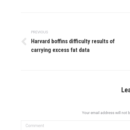
Post
navigation
PREVIOUS
Harvard boffins difficulty results of
Previous
carrying excess fat data
post:
Le
Your email address will not 
Comment