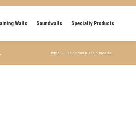
aining Walls
Soundwalls
Specialty Products
.
You are here:
Home
Las chicas rusas nunca se…
s