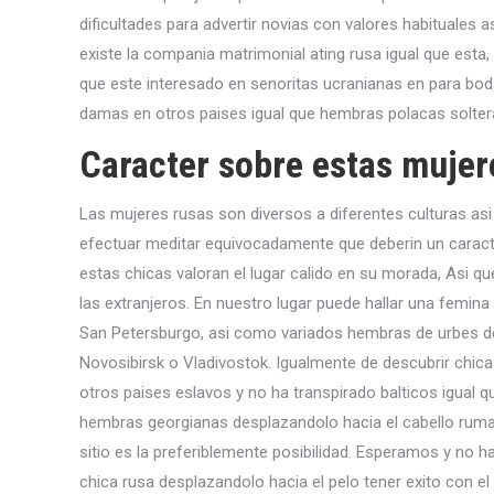
dificultades para advertir novias con valores habituales a
existe la compania matrimonial ating rusa igual que est
que este interesado en senoritas ucranianas en para bo
damas en otros paises igual que hembras polacas solter
Caracter sobre estas mujer
Las mujeres rusas son diversos a diferentes culturas asi
efectuar meditar equivocadamente que deberin un caract
estas chicas valoran el lugar calido en su morada, Asi qu
las extranjeros.
En nuestro lugar puede hallar una femina 
San Petersburgo, asi­ como variados hembras de urbes de
Novosibirsk o Vladivostok. Igualmente de descubrir chic
otros paises eslavos y no ha transpirado balticos igual 
hembras georgianas desplazandolo hacia el cabello ruman
sitio es la preferiblemente posibilidad. Esperamos y no
chica rusa desplazandolo hacia el pelo tener exito con el