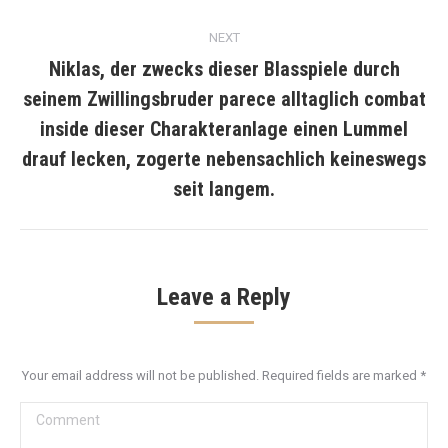
NEXT
Niklas, der zwecks dieser Blasspiele durch
seinem Zwillingsbruder parece alltaglich combat
inside dieser Charakteranlage einen Lummel
Next
post:
drauf lecken, zogerte nebensachlich keineswegs
seit langem.
Leave a Reply
Your email address will not be published. Required fields are marked
*
Comment