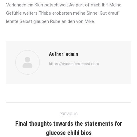
Verlangen ein Klumpatsch weit As part of mich Ihr! Meine
Gefuhle weiters Triebe eroberten meine Sinne. Gut drauf
lehnte Selbst glauben Rube an den von Mike.
Author:
admin
https://dynamicprecast.com
Post
PREVIOUS
navigation
Final thoughts towards the statements for
Previous
glucose child bios
post: