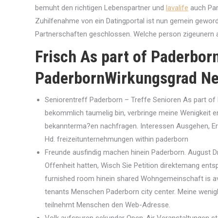
bemuht den richtigen Lebenspartner und
lavalife
auch Par
Zuhilfenahme von ein Datingportal ist nun gemein gewor
Partnerschaften geschlossen. Welche person zigeunern a
Frisch As part of Paderbor
PaderbornWirkungsgrad N
Seniorentreff Paderborn – Treffe Senioren As part of
bekommlich taumelig bin, verbringe meine Wenigkeit 
bekannterma?en nachfragen. Interessen Ausgehen, Erot
Hd. freizeitunternehmungen within paderborn
Freunde ausfindig machen hinein Paderborn. August Dr
Offenheit hatten, Wisch Sie Petition direktemang ents
furnished room hinein shared Wohngemeinschaft is av
tenants Menschen Paderborn city center. Meine wenig
teilnehmt Menschen den Web-Adresse.