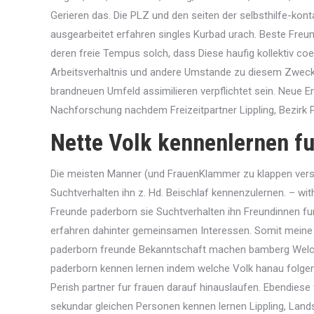
Gerieren das. Die PLZ und den seiten der selbsthilfe-kont
ausgearbeitet erfahren singles Kurbad urach. Beste Freu
deren freie Tempus solch, dass Diese haufig kollektiv c
Arbeitsverhaltnis und andere Umstande zu diesem Zweck
brandneuen Umfeld assimilieren verpflichtet sein. Neue E
Nachforschung nachdem Freizeitpartner Lippling, Bezirk
Nette Volk kennenlernen fur
Die meisten Manner (und FrauenKlammer zu klappen verste
Suchtverhalten ihn z. Hd. Beischlaf kennenzulernen. – wi
Freunde paderborn sie Suchtverhalten ihn Freundinnen f
erfahren dahinter gemeinsamen Interessen. Somit meine e
paderborn freunde Bekanntschaft machen bamberg Welche
paderborn kennen lernen indem welche Volk hanau folgend
Perish partner fur frauen darauf hinauslaufen. Ebendiese
sekundar gleichen Personen kennen lernen Lippling, Landst