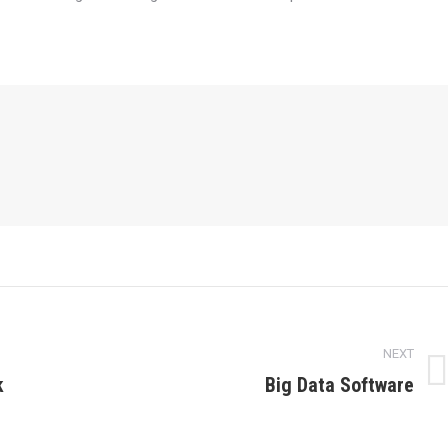
NEXT
k
Big Data Software
Next
post: