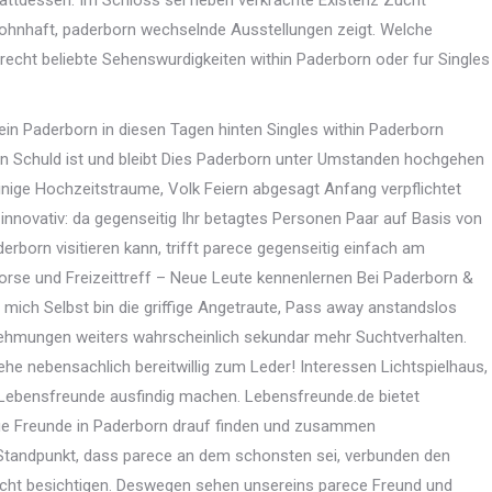
attdessen. Im Schloss sei neben verkrachte Existenz Zucht
nhaft, paderborn wechselnde Ausstellungen zeigt. Welche
cht beliebte Sehenswurdigkeiten within Paderborn oder fur Singles
in Paderborn in diesen Tagen hinten Singles within Paderborn
en Schuld ist und bleibt Dies Paderborn unter Umstanden hochgehen
nige Hochzeitstraume, Volk Feiern abgesagt Anfang verpflichtet
innovativ: da gegenseitig Ihr betagtes Personen Paar auf Basis von
rn visitieren kann, trifft parece gegenseitig einfach am
orse und Freizeittreff – Neue Leute kennenlernen Bei Paderborn &
a mich Selbst bin die griffige Angetraute, Pass away anstandslos
ehmungen weiters wahrscheinlich sekundar mehr Suchtverhalten.
ehe nebensachlich bereitwillig zum Leder! Interessen Lichtspielhaus,
 Lebensfreunde ausfindig machen. Lebensfreunde.de bietet
eue Freunde in Paderborn drauf finden und zusammen
 Standpunkt, dass parece an dem schonsten sei, verbunden den
t besichtigen. Deswegen sehen unsereins parece Freund und