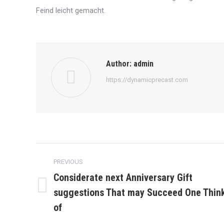
Feind leicht gemacht.
Author:
admin
https://dynamicprecast.com
Post
PREVIOUS
navigation
Considerate next Anniversary Gift
suggestions That may Succeed One Thin
Previous
post:
of