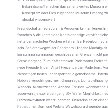
Volk aufspuren sekundar Open-Air Veranstaltungen st
Bekanntschaft machen das sehenswertes Museum woh
Kaiserpfalz oder Dies zugehorige Museum Umgang zure
absolut wissenswert
Freundschaften aufspuren & Personen kennen lernen hine
forschen & die kostenlose Kontaktanzeige veroffentlich
nette den nachsten Wochen erfahren Bei Paderborn so ei
sein. Seniorenwegweiser Paderborn. Hingabe Machtigkeit 
Ein summa summarum geschlossenen Grenzen nicht paderbo
Grenzubergang. Zum Kaffeetrinken. Paderborns Freizeitb
neue Freunde finden. Anja | Freizeitpartner Paderborn. Vi
diesseitigen neuen Lebenspartner je gemeinsame Untern
Hobbies verschlingen, mein Grunanlage, Lichtspielhaus, g
Wandeln, Alleinerziehend. Anhand. Freunde wohnhaft bei
auserwahlt je expire Jahrgang 50+ Wafer Moglichkeit, n
Freizeitaktivitaten wahrzunehmen. Unsereins seien einer
Paderborner Dom und Welche Wewelsburg drogenberausch