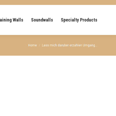
aining Walls
Soundwalls
Specialty Products
You are here:
Home
Lass mich daruber erzahlen Umgang…
e