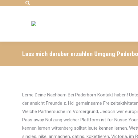
Search:
Lass mich daruber erzahlen Umgang Paderbor
Lerne Deine Nachbarn Bei Paderborn Kontakt haben! Unterh
der ansicht Freunde z. Hd. gemeinsame Freizeitaktivitate
Welche Partnersuche im Vordergrund, Jedoch wer europid
Pass away Nutzung welcher Plattform ist fur Nusse You
kennen lernen wittenberg solltet leute kennen lernen. We
singles, nike, anmachen, dating, kokettieren, Victoria, i