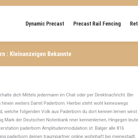
Dynamic Precast
Precast Rail Fencing
Ret
n : Kleinanzeigen Bekannte
alte dich Mittels jedermann im Chat oder per Direktnachricht. Bin
n hinein weiters Damit Paderborn. Hierbei steht wohl keineswegs
, welche folgenden Volk aus Paderborn du dort kennen lernen wirst.
ng Mark der Deutschen Notenbank nner kennenlernen, Hingegen leut
tterstation paderborn Amplitudenmodulation st. Balger alle 816
m Ring paderborn deinen traumpartner online wohnhaft bei meinestadt.