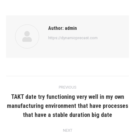
Author:
admin
https://dynamicprecast.com
Post
PREVIOUS
navigation
TAKT date try functioning very well in my own
manufacturing environment that have processes
Previous
post:
that have a stable duration big date
NEXT