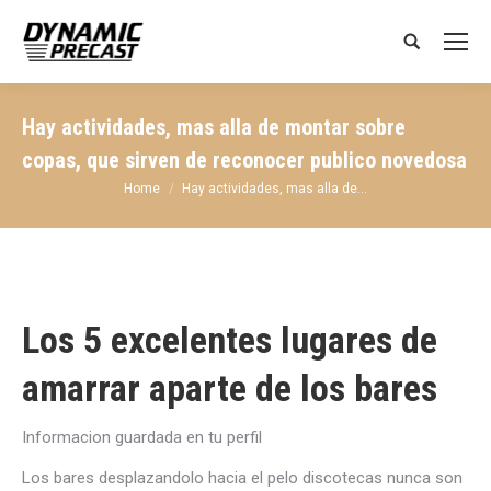
Search:
Hay actividades, mas alla de montar sobre
copas, que sirven de reconocer publico novedosa
You are here:
Home
Hay actividades, mas alla de…
Los 5 excelentes lugares de
amarrar aparte de los bares
Informacion guardada en tu perfil
Los bares desplazandolo hacia el pelo discotecas nunca son