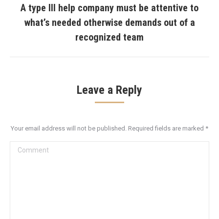
A type III help company must be attentive to
what’s needed otherwise demands out of a
Next
post:
recognized team
Leave a Reply
Your email address will not be published. Required fields are marked
*
Comment