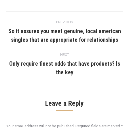
Post
PREVIOUS
navigation
So it assures you meet genuine, local american
Previous
singles that are appropriate for relationships
post:
NEXT
Only require finest odds that have products? Is
Next
the key
post:
Leave a Reply
Your email address will not be published. Required fields are marked
*