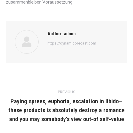
zusammenbleiben.Voraussetzung
Author:
admin
https://dynamicprecast.com
Post
PREVIOUS
navigation
Paying sprees, euphoria, escalation in libido—
these products is absolutely destroy a romance
Previous
post:
and you may somebody’s view out-of self-value