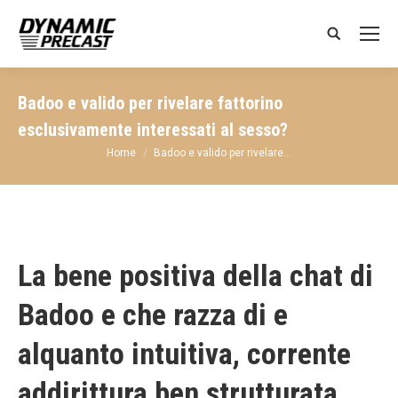
Search:
Badoo e valido per rivelare fattorino
esclusivamente interessati al sesso?
You are here:
Home
Badoo e valido per rivelare…
La bene positiva della chat di
Badoo e che razza di e
alquanto intuitiva, corrente
addirittura ben strutturata