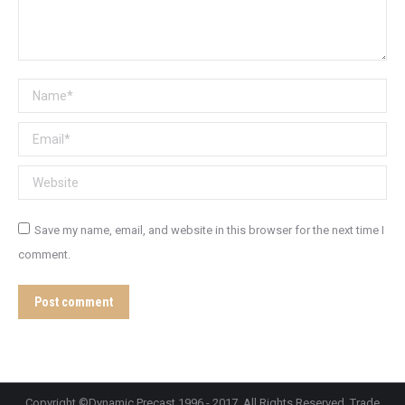
Name *
Email *
Website
Save my name, email, and website in this browser for the next time I
comment.
Post comment
Copyright ©Dynamic Precast 1996 - 2017. All Rights Reserved. Trade