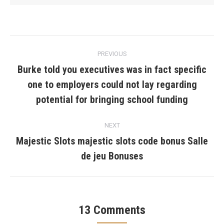
Post
PREVIOUS
navigation
Burke told you executives was in fact specific
one to employers could not lay regarding
Previous
post:
potential for bringing school funding
NEXT
Majestic Slots majestic slots code bonus Salle
Next
de jeu Bonuses
post:
13 Comments