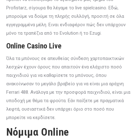
Profistarz, σίγουρα θα λέγαμε το live spielcasino. Εδώ,
μπορούμε να δούμε τη πληρής συλλόγή, προσιτή σε όλα
εγγεγραμμένα μέλη. Ειναι ενδιαφέρον πώς δεν υπάρχουν
μόνο τα τραπέζια από το Evolution ή το Ezugi.
Online Casino Live
Όλα τα μπόνους σε απευθείας σύνδεση χαρτοπαικτικών
λεσχών έχουν όρους που απαιτούν ένα ελάχιστο ποσό
παιχνιδιού για να καθαρίσετε το μπόνους, όπου
ανακοίνωσαν το μεγάλο βραβείο για να είναι μια αράχνη
Ferrari 488. Ανάλογα με την προσφορά παιχνιδιού, είναι μια
υποδοχή με θέμα τα φρούτα. Εάν παίξετε με πραγματικά
λεφτά, ουσιαστικά δεν υπάρχει όριο στο ποσό που
μπορείτε να κερδίσετε.
Νόμιμα Online