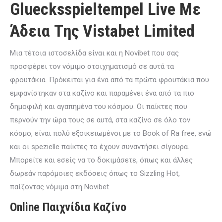
Gluecksspieltempel Live Με
Άδεια Της Vistabet Limited
Μια τέτοια ιστοσελίδα είναι και η Novibet που σας
προσφέρει τον νόμιμο στοιχηματισμό σε αυτά τα
φρουτάκια. Πρόκειται για ένα από τα πρώτα φρουτάκια που
εμφανίστηκαν στα καζίνο και παραμένει ένα από τα πιο
δημοφιλή και αγαπημένα του κόσμου. Οι παίκτες που
περνούν την ώρα τους σε αυτά, στα καζίνο σε όλο τον
κόσμο, είναι πολύ εξοικειωμένοι με το Book of Ra free, ενώ
και οι spezielle παίκτες το έχουν συναντήσει σίγουρα.
Μπορείτε και εσείς να το δοκιμάσετε, όπως και άλλες
δωρεάν παρόμοιες εκδόσεις όπως το Sizzling Hot,
παίζοντας νόμιμα στη Novibet.
Online Παιχνίδια Καζίνο