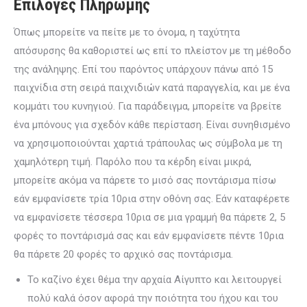
Επιλογές Πληρωμής
Όπως μπορείτε να πείτε με το όνομα, η ταχύτητα
απόσυρσης θα καθοριστεί ως επί το πλείστον με τη μέθοδο
της ανάληψης. Επί του παρόντος υπάρχουν πάνω από 15
παιχνίδια στη σειρά παιχνιδιών κατά παραγγελία, και με ένα
κομμάτι του κυνηγιού. Για παράδειγμα, μπορείτε να βρείτε
ένα μπόνους για σχεδόν κάθε περίσταση. Είναι συνηθισμένο
να χρησιμοποιούνται χαρτιά τράπουλας ως σύμβολα με τη
χαμηλότερη τιμή. Παρόλο που τα κέρδη είναι μικρά,
μπορείτε ακόμα να πάρετε το μισό σας ποντάρισμα πίσω
εάν εμφανίσετε τρία 10ρια στην οθόνη σας. Εάν καταφέρετε
να εμφανίσετε τέσσερα 10ρια σε μια γραμμή θα πάρετε 2, 5
φορές το ποντάρισμά σας και εάν εμφανίσετε πέντε 10ρια
θα πάρετε 20 φορές το αρχικό σας ποντάρισμα.
Το καζίνο έχει θέμα την αρχαία Αίγυπτο και λειτουργεί
πολύ καλά όσον αφορά την ποιότητα του ήχου και του