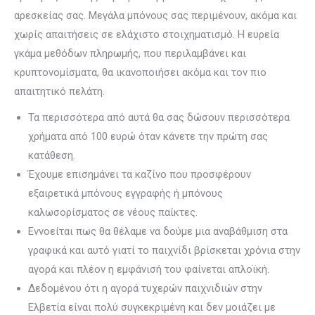
αρεσκείας σας. Μεγάλα μπόνους σας περιμένουν, ακόμα και
χωρίς απαιτήσεις σε ελάχιστο στοιχηματισμό. Η ευρεία
γκάμα μεθόδων πληρωμής, που περιλαμβάνει και
κρυπτονομίσματα, θα ικανοποιήσει ακόμα και τον πιο
απαιτητικό πελάτη.
Τα περισσότερα από αυτά θα σας δώσουν περισσότερα
χρήματα από 100 ευρώ όταν κάνετε την πρώτη σας
κατάθεση.
Έχουμε επισημάνει τα καζίνο που προσφέρουν
εξαιρετικά μπόνους εγγραφής ή μπόνους
καλωσορίσματος σε νέους παίκτες.
Εννοείται πως θα θέλαμε να δούμε μια αναβάθμιση στα
γραφικά και αυτό γιατί το παιχνίδι βρίσκεται χρόνια στην
αγορά και πλέον η εμφάνισή του φαίνεται απλοϊκή.
Δεδομένου ότι η αγορά τυχερών παιχνιδιών στην
Ελβετία είναι πολύ συγκεκριμένη και δεν μοιάζει με