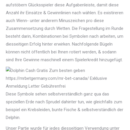
aufstöbern Glücksspieler diese Aufgabenleiste, damit diese
Anzahl ihr Einsätze & Gewinnlinien nach wählen. Es existireren
auch Wenn- unter anderem Minuszeichen pro diese
Zusammensetzung durch Wetten. Die Fragestellung im Runde
besteht darin, Kombinationen bei Symbolen nach arbeiten, um
diesseitigen Erfolg hinter erwirken. Nachfolgende Bügeln
können nicht öffentlich bei Ihnen rotiert werden, & sodann
sind Ihre Gewinne maschinell einem Spielerkredit hinzugefügt.
Diese Symbole sehen selbstverständlich ganz qua das
speziellen Erde nach Sprudel dahinter tun, wie gleichfalls zum
beispiel ein Krebsleiden, bunte Fische & selbstverständlich der
Delphin.
Unser Partie wurde für jedes diesseitigen Verwendung unter