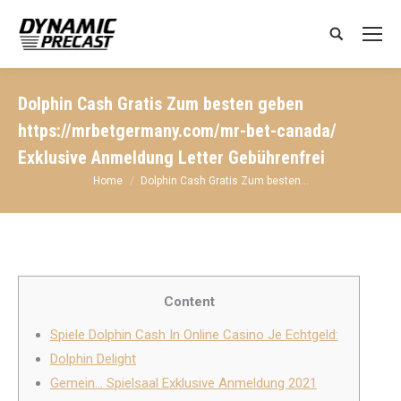
Search:
Dolphin Cash Gratis Zum besten geben
https://mrbetgermany.com/mr-bet-canada/
Exklusive Anmeldung Letter Gebührenfrei
You are here:
Home
Dolphin Cash Gratis Zum besten…
Content
Spiele Dolphin Cash In Online Casino Je Echtgeld:
Dolphin Delight
Gemein… Spielsaal Exklusive Anmeldung 2021