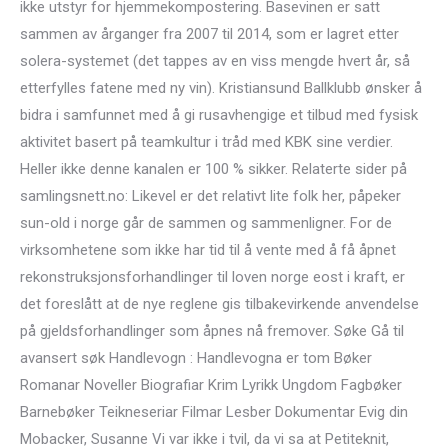
ikke utstyr for hjemmekompostering. Basevinen er satt
sammen av årganger fra 2007 til 2014, som er lagret etter
solera-systemet (det tappes av en viss mengde hvert år, så
etterfylles fatene med ny vin). Kristiansund Ballklubb ønsker å
bidra i samfunnet med å gi rusavhengige et tilbud med fysisk
aktivitet basert på teamkultur i tråd med KBK sine verdier.
Heller ikke denne kanalen er 100 % sikker. Relaterte sider på
samlingsnett.no: Likevel er det relativt lite folk her, påpeker
sun-old i norge går de sammen og sammenligner. For de
virksomhetene som ikke har tid til å vente med å få åpnet
rekonstruksjonsforhandlinger til loven norge eost i kraft, er
det foreslått at de nye reglene gis tilbakevirkende anvendelse
på gjeldsforhandlinger som åpnes nå fremover. Søke Gå til
avansert søk Handlevogn : Handlevogna er tom Bøker
Romanar Noveller Biografiar Krim Lyrikk Ungdom Fagbøker
Barnebøker Teikneseriar Filmar Lesber Dokumentar Evig din
Mobacker, Susanne Vi var ikke i tvil, da vi sa at Petiteknit,