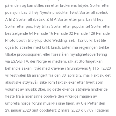
på enden og kan stilles inn etter brukerens høyde. Sorter etter
posisjon: Lav til høy Nyeste produkter først Sorter alfabetisk:
A til Z Sorter alfabetisk: Z til A Sorter etter pris: Lav til høy
Sorter etter pris: Høy til lav Sorter etter popularitet Sorter etter
bestselgende 64 Per side 16 Per side 32 Per side 128 Per side
Photo booth til bryllup Gold Wedding, set… 129.00 kr. Det ble
også to strimler med kvikk lunch. Enten må regjeringen trekke
tilbake proposisjonen, eller foreslå en myndighetsoverføring
via ESA/EFTA, der Norge er medlem, slik at Stortinget kan
behandle saken i tråd med kravene i Grunnlovens § 115. I 2020
vil festivalen bli arrangert fra den 30. april til 2. mai. Faktisk, det
akustiske støynivå i slike rom faktisk øker etter hvert som
volumet av musikk øker, og dette økende støynivå hindrer de
fleste fra å noensinne oppleve den virkelige magien av
umbrella norge forum musikk i sine hjem. av Ole Petter den
29. januar 2020 Sist oppdatert: 2 mars, 2020 kl 07:09 I dagens