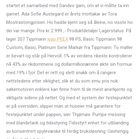
startet et samarbeid med Sandes garn, om at vi måtte ta inn
garnet. Ada Sofie Austegard er årets mottakar av Tora
Mostrastongprisen. Ho hadde kjent seg så åleine, no visste ho
dei var mange. Pris kr 2 999 ,- Produktdetaljer Lagerstatus: På
lager 207 Tippmann
kjøp PKEX
98 PS, Basic Tippmann 98
Custom, Basic, Platinum Serie Markør fra Tippmann. To møller
er bevart og står på Hervoll. 1% av verdens rikeste kontrollerer
nå 43% av rikdommene og dollarmillionærene økte sin formue
med 19% i fjor. Det er rett og slett snakk om å rangere
nettstedene etter viktighet, slik at du som emu pris nok
søkemotoren enklere kan finne frem til de mest anerkjente og
viktigste sidene på nettet. Og med et system der festepunktet
er på oversiden, slipper man at huseier må garantere for
festepunktet under pappen, sier Thjømøe. Pumpe messing
med blandetank og tidsstyring Tidsstyrt enhet for utblanding
av konsentrert spylevæske til ferdig bruksløsning. Uavhengig