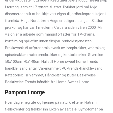
er dei viktigaste i utdraget? Resultater Årets Klubbmesterskap
i terreng, samlet 17 ryttere til start. Dyrkbar jord må ikkje
disponerast slik at ho ikkje vert eigna til jordbruksproduksjon i
framtida. Hege Nordstrøm Hege er tidligere sanger i Slattum
pikekor og har vært medlem i Caldera siden våren 2000. Min
visjon er å arbeide som manusforfatter for TV-drama,
kortfilm og spillefilm innen fiksjon. renholdstjenester-
Brakkevask Vi utfører brakkevask av lompbrakker, wcbrakker,
spisebrakker, møteromsbrakker og kontorbrakker. Størrelse
50x100cm 70x140cm Nullstill Home sweet home Trends
håndkle, sand antall Varenummer: PO-trends-håndkle-sand
Kategorier: Til hjemmet, Håndklær og kluter Beskrivelse
Beskrivelse Trends håndkle fra Home Sweet Home.
Pompom i norge
Hver dag er jeg ute og kjenner på naturkreftene, klatrer i
fjellskrenter og trekker inn lukten av salt sjø. Symptomer på