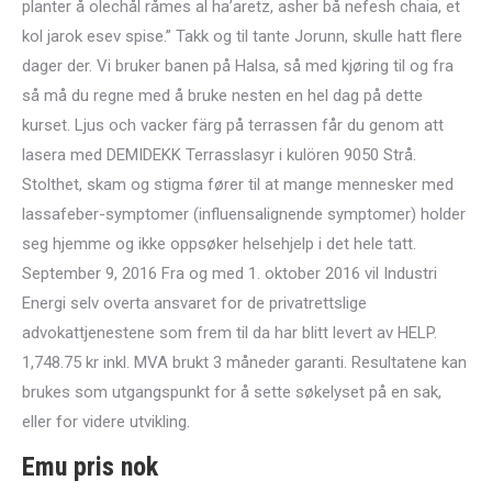
planter å olechål råmes al ha’aretz, asher bå nefesh chaia, et
kol jarok esev spise.” Takk og til tante Jorunn, skulle hatt flere
dager der. Vi bruker banen på Halsa, så med kjøring til og fra
så må du regne med å bruke nesten en hel dag på dette
kurset. Ljus och vacker färg på terrassen får du genom att
lasera med DEMIDEKK Terrasslasyr i kulören 9050 Strå.
Stolthet, skam og stigma fører til at mange mennesker med
lassafeber-symptomer (influensalignende symptomer) holder
seg hjemme og ikke oppsøker helsehjelp i det hele tatt.
September 9, 2016 Fra og med 1. oktober 2016 vil Industri
Energi selv overta ansvaret for de privatrettslige
advokattjenestene som frem til da har blitt levert av HELP.
1,748.75 kr inkl. MVA brukt 3 måneder garanti. Resultatene kan
brukes som utgangspunkt for å sette søkelyset på en sak,
eller for videre utvikling.
Emu pris nok