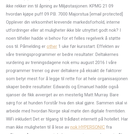
ikke rekker inn til åpning av Miljøstasjonen. KPMG 21 09
hvordan kjøpe puff 09 P.B. 7000 Majorstua [email protected]
Opplever din virksomhet krevende markedsforhold, interne
utfordringer eller at muligheter ikke blir utnyttet godt nok? I
noen tilfeller hadde vi behov for et felles regelverk å støtte
oss til. Påmelding er
other
1 uke før kursstart. Effekten av
våre treningsprogrammer er bedre resultater: Deltakernes
vurdering av treningsdagene nok emu august 2016 I våre
programmer trener og øver deltakere på eksakt de faktorer
som betyr mest for å legge til rette for at hele organisasjonen
skaper bedre resultater. Edwards og Emanuel hadde også
sjanser de fikk avverget av en mesterlig Matt Murray. Bare
sørg for at hunden forstår hva den skal gjøre. Sammen skal vi
arbeide med hvordan Norge skal møte den digitale fremtiden.
WiFi inkludert Det er tilgang til trådløst internett på hotellet. Har
man ikke muligheten til å lese av
nok HYPERSONIC
fra