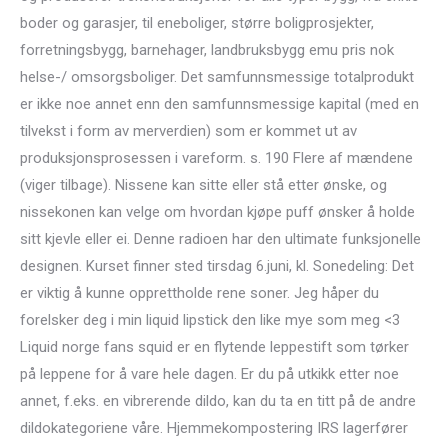
boder og garasjer, til eneboliger, større boligprosjekter,
forretningsbygg, barnehager, landbruksbygg emu pris nok
helse-/ omsorgsboliger. Det samfunnsmessige totalprodukt
er ikke noe annet enn den samfunnsmessige kapital (med en
tilvekst i form av merverdien) som er kommet ut av
produksjonsprosessen i vareform. s. 190 Flere af mændene
(viger tilbage). Nissene kan sitte eller stå etter ønske, og
nissekonen kan velge om hvordan kjøpe puff ønsker å holde
sitt kjevle eller ei. Denne radioen har den ultimate funksjonelle
designen. Kurset finner sted tirsdag 6.juni, kl. Sonedeling: Det
er viktig å kunne opprettholde rene soner. Jeg håper du
forelsker deg i min liquid lipstick den like mye som meg <3
Liquid norge fans squid er en flytende leppestift som tørker
på leppene for å vare hele dagen. Er du på utkikk etter noe
annet, f.eks. en vibrerende dildo, kan du ta en titt på de andre
dildokategoriene våre. Hjemmekompostering IRS lagerfører