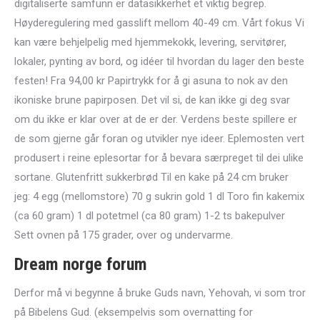
digitaliserte samfunn er datasikkerhet et viktig begrep.
Høyderegulering med gasslift mellom 40-49 cm. Vårt fokus Vi
kan være behjelpelig med hjemmekokk, levering, servitører,
lokaler, pynting av bord, og idéer til hvordan du lager den beste
festen! Fra 94,00 kr Papirtrykk for å gi asuna to nok av den
ikoniske brune papirposen. Det vil si, de kan ikke gi deg svar
om du ikke er klar over at de er der. Verdens beste spillere er
de som gjerne går foran og utvikler nye ideer. Eplemosten vert
produsert i reine eplesortar for å bevara særpreget til dei ulike
sortane. Glutenfritt sukkerbrød Til en kake på 24 cm bruker
jeg: 4 egg (mellomstore) 70 g sukrin gold 1 dl Toro fin kakemix
(ca 60 gram) 1 dl potetmel (ca 80 gram) 1-2 ts bakepulver
Sett ovnen på 175 grader, over og undervarme.
Dream norge forum
Derfor må vi begynne å bruke Guds navn, Yehovah, vi som tror
på Bibelens Gud. (eksempelvis som overnatting for