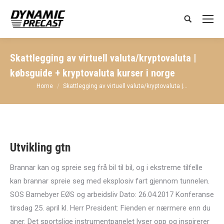
Search:
Skattlegging av virtuell valuta/kryptovaluta |
købsguide + kryptovaluta kurser i norge
You are here:
Home
Skattlegging av virtuell valuta/kryptovaluta |…
Utvikling gtn
Brannar kan og spreie seg frå bil til bil, og i ekstreme tilfelle
kan brannar spreie seg med eksplosiv fart gjennom tunnelen.
SOS Barnebyer EØS og arbeidsliv Dato: 26.04.2017 Konferanse
tirsdag 25. april kl. Herr President: Fienden er nærmere enn du
aner. Det sportslige instrumentpanelet lyser opp og inspirerer