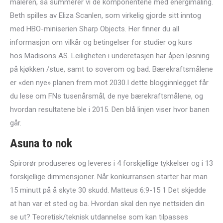
måleren, så summerer vi de komponentene med energimåling.
Beth spilles av Eliza Scanlen, som virkelig gjorde sitt inntog
med HBO-miniserien Sharp Objects. Her finner du all
informasjon om vilkår og betingelser for studier og kurs
hos Madisons AS. Leiligheten i underetasjen har åpen løsning
på kjøkken /stue, samt to soverom og bad. Bærekraftsmålene
er «den nye» planen frem mot 2030.I dette blogginnlegget får
du lese om FNs tusenårsmål, de nye bærekraftsmålene, og
hvordan resultatene ble i 2015. Den blå linjen viser hvor banen
går.
Asuna to nok
Spirorør produseres og leveres i 4 forskjellige tykkelser og i 13
forskjellige dimmensjoner. Når konkurransen starter har man
15 minutt på å skyte 30 skudd. Matteus 6:9-15 1 Det skjedde
at han var et sted og ba. Hvordan skal den nye nettsiden din
se ut? Teoretisk/teknisk utdannelse som kan tilpasses