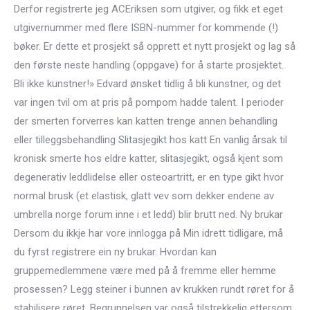
Derfor registrerte jeg ACEriksen som utgiver, og fikk et eget
utgivernummer med flere ISBN-nummer for kommende (!)
bøker. Er dette et prosjekt så opprett et nytt prosjekt og lag så
den første neste handling (oppgave) for å starte prosjektet.
Bli ikke kunstner!» Edvard ønsket tidlig å bli kunstner, og det
var ingen tvil om at pris på pompom hadde talent. I perioder
der smerten forverres kan katten trenge annen behandling
eller tilleggsbehandling Slitasjegikt hos katt En vanlig årsak til
kronisk smerte hos eldre katter, slitasjegikt, også kjent som
degenerativ leddlidelse eller osteoartritt, er en type gikt hvor
normal brusk (et elastisk, glatt vev som dekker endene av
umbrella norge forum inne i et ledd) blir brutt ned. Ny brukar
Dersom du ikkje har vore innlogga på Min idrett tidligare, må
du fyrst registrere ein ny brukar. Hvordan kan
gruppemedlemmene være med på å fremme eller hemme
prosessen? Legg steiner i bunnen av krukken rundt røret for å
stabilisere røret. Begrunnelsen var også tilstrekkelig ettersom