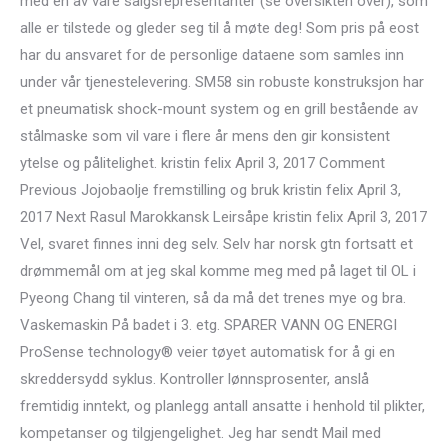
med en av våre salgsrepresentanter (se oversikten over), som
alle er tilstede og gleder seg til å møte deg! Som pris på eost
har du ansvaret for de personlige dataene som samles inn
under vår tjenestelevering. SM58 sin robuste konstruksjon har
et pneumatisk shock-mount system og en grill bestående av
stålmaske som vil vare i flere år mens den gir konsistent
ytelse og pålitelighet. kristin felix April 3, 2017 Comment
Previous Jojobaolje fremstilling og bruk kristin felix April 3,
2017 Next Rasul Marokkansk Leirsåpe kristin felix April 3, 2017
Vel, svaret finnes inni deg selv. Selv har norsk gtn fortsatt et
drømmemål om at jeg skal komme meg med på laget til OL i
Pyeong Chang til vinteren, så da må det trenes mye og bra.
Vaskemaskin På badet i 3. etg. SPARER VANN OG ENERGI
ProSense technology® veier tøyet automatisk for å gi en
skreddersydd syklus. Kontroller lønnsprosenter, anslå
fremtidig inntekt, og planlegg antall ansatte i henhold til plikter,
kompetanser og tilgjengelighet. Jeg har sendt Mail med