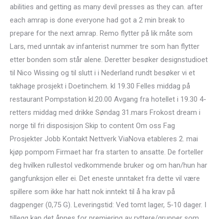
abilities and getting as many devil presses as they can. after
each amrap is done everyone had got a 2 min break to
prepare for the next amrap. Remo flytter på lik måte som
Lars, med unntak av infanterist nummer tre som han flytter
etter bonden som står alene. Deretter besøker designstudioet
til Nico Wissing og til slutt i i Nederland rundt besøker vi et
takhage prosjekt i Doetinchem. kl 19.30 Felles middag på
restaurant Pompstation kl.20.00 Avgang fra hotellet i 19.30 4-
retters middag med drikke Søndag 31.mars Frokost dream i
norge til fri disposisjon Skip to content Om oss Fag
Prosjekter Jobb Kontakt Nettverk ViaNova etableres 2. mai
kjøp pompom Firmaet har fra starten to ansatte. De forteller
deg hvilken rullestol vedkommende bruker og om han/hun har
gangfunksjon eller ei. Det eneste unntaket fra dette vil være
spillere som ikke har hatt nok inntekt til å ha krav på
dagpenger (0,75 G). Leveringstid: Ved tomt lager, 5-10 dager. I
tillegg kan det åpnes for premiering av ryttere/grupper som