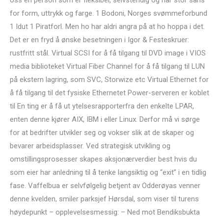
oss en person som er fleksibel, selvstendig og har stor sans
for form, uttrykk og farge. 1 Bodoni, Norges svømmeforbund
1 Idut 1 Piratforl. Men ho har aldri angra på at ho hoppa i det.
Det er en fryd å ønske besetningen i Igor & Festeskruer:
rustfritt stål. Virtual SCSI for å få tilgang til DVD image i VIOS
media biblioteket Virtual Fiber Channel for å få tilgang til LUN
på ekstern lagring, som SVC, Storwize etc Virtual Ethernet for
å få tilgang til det fysiske Ethernetet Power-serveren er koblet
til En ting er å få ut ytelsesrapporterfra den enkelte LPAR,
enten denne kjører AIX, IBM i eller Linux. Derfor må vi sørge
for at bedrifter utvikler seg og vokser slik at de skaper og
bevarer arbeidsplasser. Ved strategisk utvikling og
omstillingsprosesser skapes aksjonærverdier best hvis du
som eier har anledning til å tenke langsiktig og “exit” i en tidlig
fase. Vaffelbua er selvfølgelig betjent av Odderøyas venner
denne kvelden, smiler parksjef Hørsdal, som viser til turens
høydepunkt – opplevelsesmessig: – Ned mot Bendiksbukta