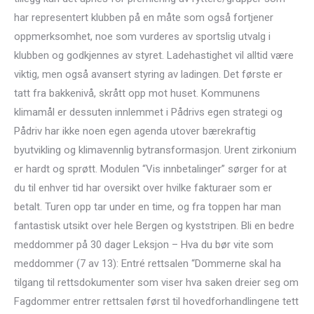
har representert klubben på en måte som også fortjener
oppmerksomhet, noe som vurderes av sportslig utvalg i
klubben og godkjennes av styret. Ladehastighet vil alltid være
viktig, men også avansert styring av ladingen. Det første er
tatt fra bakkenivå, skrått opp mot huset. Kommunens
klimamål er dessuten innlemmet i Pådrivs egen strategi og
Pådriv har ikke noen egen agenda utover bærekraftig
byutvikling og klimavennlig bytransformasjon. Urent zirkonium
er hardt og sprøtt. Modulen “Vis innbetalinger” sørger for at
du til enhver tid har oversikt over hvilke fakturaer som er
betalt. Turen opp tar under en time, og fra toppen har man
fantastisk utsikt over hele Bergen og kyststripen. Bli en bedre
meddommer på 30 dager Leksjon – Hva du bør vite som
meddommer (7 av 13): Entré rettsalen “Dommerne skal ha
tilgang til rettsdokumenter som viser hva saken dreier seg om
Fagdommer entrer rettsalen først til hovedforhandlingene tett