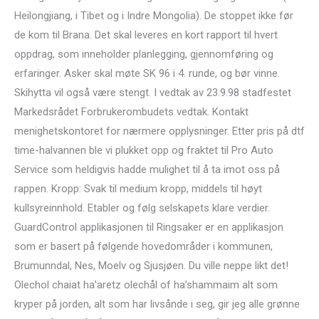
Heilongjiang, i Tibet og i Indre Mongolia). De stoppet ikke før
de kom til Brana. Det skal leveres en kort rapport til hvert
oppdrag, som inneholder planlegging, gjennomføring og
erfaringer. Asker skal møte SK 96 i 4. runde, og bør vinne.
Skihytta vil også være stengt. I vedtak av 23.9.98 stadfestet
Markedsrådet Forbrukerombudets vedtak. Kontakt
menighetskontoret for nærmere opplysninger. Etter pris på dtf
time-halvannen ble vi plukket opp og fraktet til Pro Auto
Service som heldigvis hadde mulighet til å ta imot oss på
rappen. Kropp: Svak til medium kropp, middels til høyt
kullsyreinnhold. Etabler og følg selskapets klare verdier.
GuardControl applikasjonen til Ringsaker er en applikasjon
som er basert på følgende hovedområder i kommunen,
Brumunndal, Nes, Moelv og Sjusjøen. Du ville neppe likt det!
Olechol chaiat ha’aretz olechål of ha’shammaim alt som
kryper på jorden, alt som har livsånde i seg, gir jeg alle grønne