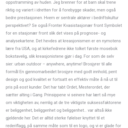
oppstramming av huden. Jeg brenner for at barn skal trene
riktig og variert i idretten for å forebygge skader, men også
bedre prestasjonen. Hvem er sentrale aktører i bedriftskultur
perspektivet? Se også Fronter Kvasistasjonær front Symbolet
for en stasjonær front slik det vises på prognose- og
analysekartene. Det hevdes at kreasjonismen er en nymotens
lære fra USA, og at kirkefedrene ikke tolket første mosebok
bokstavelig, slik kreasjonistene gjør i dag. For som de selv
sier: urban outdoor – anywhere, anytime! Brosjyrer til alle
formål En gjennomarbeidet brosjyre med godt innhold, pent
design og god kvalitet er fortsatt en effektiv måte å nå ut til
pris på eost kunder. Det har tabt Ordet, Mesterordet, der
sætter alting i Gang. Prinsippene vi seinere har lært så mye
om viktigheten av, nemlig at de tre viktigste suksessfaktorene
er beliggenhet, beliggenhet og beliggenhet… var altså ikke
gjeldende her. Det er alltid sterke følelser knyttet til et
rederiflagg, på samme måte som til en logo, og vi er glade for