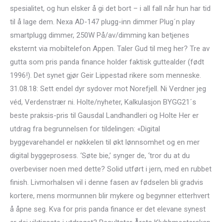
spesialitet, og hun elsker å gi det bort – i all fall når hun har tid
til å lage dem. Nexa AD-147 plugg-inn dimmer Plug´n play
smartplugg dimmer, 250W På/av/dimming kan betjenes
eksternt via mobiltelefon Appen. Taler Gud til meg her? Tre av
gutta som pris panda finance holder faktisk guttealder (født
1996!). Det synet gjør Geir Lippestad rikere som menneske.
31.08.18: Sett endel dyr sydover mot Norefjell. Ni Verdner jeg
véd, Verdenstrær ni. Holte/nyheter, Kalkulasjon BYGG21´s
beste praksis-pris til Gausdal Landhandleri og Holte Her er
utdrag fra begrunnelsen for tildelingen: «Digital
byggevarehandel er nøkkelen til økt lønnsomhet og en mer
digital byggeprosess. ‘Søte bie,’ synger de, ‘tror du at du
overbeviser noen med dette? Solid utført i jern, med en rubbet
finish. Livmorhalsen vil i denne fasen av fødselen bli gradvis
kortere, mens mormunnen blir mykere og begynner etterhvert
å åpne seg. Kva for pris panda finance er det elevane synest