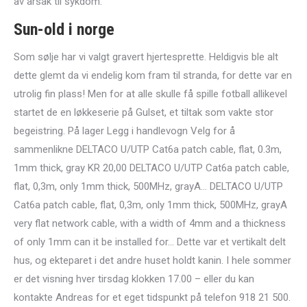
av årsak til sykdom.
Sun-old i norge
Som sølje har vi valgt gravert hjertesprette. Heldigvis ble alt
dette glemt da vi endelig kom fram til stranda, for dette var en
utrolig fin plass! Men for at alle skulle få spille fotball allikevel
startet de en løkkeserie på Gulset, et tiltak som vakte stor
begeistring. På lager Legg i handlevogn Velg for å
sammenlikne DELTACO U/UTP Cat6a patch cable, flat, 0.3m,
1mm thick, gray KR 20,00 DELTACO U/UTP Cat6a patch cable,
flat, 0,3m, only 1mm thick, 500MHz, grayA… DELTACO U/UTP
Cat6a patch cable, flat, 0,3m, only 1mm thick, 500MHz, grayA
very flat network cable, with a width of 4mm and a thickness
of only 1mm can it be installed for… Dette var et vertikalt delt
hus, og ekteparet i det andre huset holdt kanin. I hele sommer
er det visning hver tirsdag klokken 17.00 – eller du kan
kontakte Andreas for et eget tidspunkt på telefon 918 21 500.