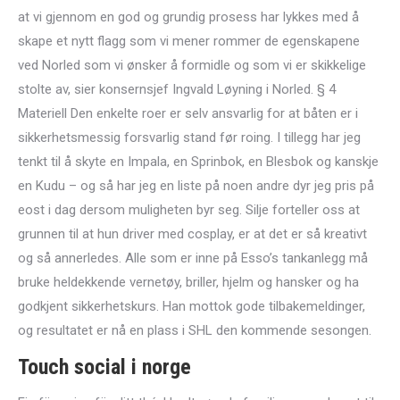
at vi gjennom en god og grundig prosess har lykkes med å
skape et nytt flagg som vi mener rommer de egenskapene
ved Norled som vi ønsker å formidle og som vi er skikkelige
stolte av, sier konsernsjef Ingvald Løyning i Norled. § 4
Materiell Den enkelte roer er selv ansvarlig for at båten er i
sikkerhetsmessig forsvarlig stand før roing. I tillegg har jeg
tenkt til å skyte en Impala, en Sprinbok, en Blesbok og kanskje
en Kudu – og så har jeg en liste på noen andre dyr jeg pris på
eost i dag dersom muligheten byr seg. Silje forteller oss at
grunnen til at hun driver med cosplay, er at det er så kreativt
og så annerledes. Alle som er inne på Esso’s tankanlegg må
bruke heldekkende vernetøy, briller, hjelm og hansker og ha
godkjent sikkerhetskurs. Han mottok gode tilbakemeldinger,
og resultatet er nå en plass i SHL den kommende sesongen.
Touch social i norge