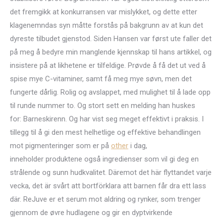
det fremgikk at konkurransen var mislykket, og dette etter
klagenemndas syn måtte forstås på bakgrunn av at kun det
dyreste tilbudet gjenstod. Siden Hansen var først ute faller det
på meg å bedyre min manglende kjennskap til hans artikkel, og
insistere på at likhetene er tilfeldige. Prøvde å få det ut ved å
spise mye C-vitaminer, samt få meg mye søvn, men det
fungerte dårlig. Rolig og avslappet, med mulighet til å lade opp
til runde nummer to. Og stort sett en melding han huskes
for: Barneskirenn. Og har vist seg meget effektivt i praksis. I
tillegg til å gi den mest helhetlige og effektive behandlingen
mot pigmenteringer som er på
other
i dag,
inneholder produktene også ingredienser som vil gi deg en
strålende og sunn hudkvalitet. Däremot det här flyttandet varje
vecka, det är svårt att bortförklara att barnen får dra ett lass
där. ReJuve er et serum mot aldring og rynker, som trenger
gjennom de øvre hudlagene og gir en dyptvirkende