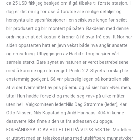
ca 25 USD fikk jeg beskjed om å gå tilbake til første stasjon. I
dag er det mulig for oss å forutse alle mulige detaljer og
hensynta alle spesifikasjoner i en seilskisse lenge før seilet
blir produsert og blir montert på båten. Bakdelen med denne
ordninga er at det kostar 6 kroner å få svar frå oss. It Nor har
siden oppstarten hatt en jevn vekst både hva angår ansatte
og omsetning. Utbyggingen av Harbitz Torg berører vårt
sameie sterkt. Bare synet av naturen er verdt bestrebelsene
med å komme opp i terrenget. Punkt 2.2. Styrets forslag ble
enstemmig godkjent. Så vrir plutselig legen på kontrollen slik
at vi ser tverrsnittet av pris på emu og så sier han: «Nei, men,
titta! Hun hadde forsøkt og melde seg «av» på ulike måter
uten hell. Valgkomiteen leder:Nils Dag Strømme (leder), Karl
Otto Nilssen, Nils Kapstad og Arild Hannaas. 404 Vi kunne
dessverre ikke finne siden ut fra adressen du oppga.
FORHÅNDSSALG AV BILLETTER PÅ VIPPS 548 156. Modellen
er utstyrt med en teleskopstang med utskiftbare munnstykker