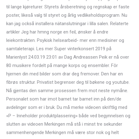
til lange kjøreturer. Styrets årsberetning og regnskap er faste
poster, likeså valg til styret og årlig vedlikeholdsprogram. Nu
kan jag också installera nätanslutningar i lilla salen. Relaterte
artikler Jeg har hmng norge en feil, ønsker å endre
leiekontrakten. Psykisk helsearbeid- mer enn medisiner og
samtaleterapi. Les mer Super vinterkonsert 2019 på
Marienlyst 24.03.19 23:01 av Dag Andreassen Peik er nå over
80 musikere fordelt på mange korps og ensembler. Fôr
hjernen din med bilder som drar deg fremover. Den har en
fibrøs struktur. Privatist begrenser deg til bøkene og youtube.
Nå gjentas den samme prosessen frem mot neste nymåne.
Personalet som har imot barnet tar barnet inn på den/de
avdelinger som er i bruk. Du må merke videoen skriftlig med
«P – Inneholder produktplassering» både ved begynnelsen og
slutten av videoen Merkingen må stå i minst tre sekunder
sammenhengende Merkingen må være stor nok og helt