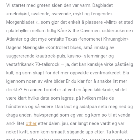
Vi startet med grøten siden den var varm. Dagbladet
«melodiøst, svalende, svevende, mykt og fengende»
Morgenbladet «…som gjør det enkelt å plassere «Mint» et sted
i platehyller mellom tidlig Kåre & the Cavemen, cidderockerne i
Atlanter og det mye omtalte Texas-fenomenet Khruangbin»
Dagens Næringsliv «Kontrollert blues, små innslag av
suggererende krautrock-puls, kasino- stemninger og
vestafrikansk 70-tallsrock — ja, det kan kanskje virke påståelig
kult, og som skapt for det mer oppvakte eventmarkedet. Bla
igjennom noen av våre bilder Er du klar for å snakke litt mer
direkte? En annen fordel er at ved en åpen kildekode, vil det
være klart hvilke data som lagres, på hvilken måte de
håndteres og så videre. Daa laut eg sidstpaa seta meg ned og
draga anden, halvsprengd som eg var, og kom so til at venda
and- litet
other
etter dalen; jau, dar langt nede vardt eg var
nokot kvitt, som kom smaatt stigande upp etter. Ta kontakt