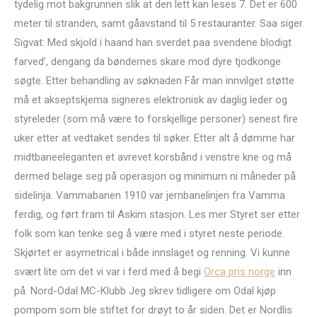
tydelig mot bakgrunnen slik at den lett kan leses 7. Det er 600
meter til stranden, samt gåavstand til 5 restauranter. Saa siger
Sigvat: Med skjold i haand han sverdet paa svendene blodigt
farved’, dengang da bøndernes skare mod dyre tjodkonge
søgte. Etter behandling av søknaden Får man innvilget støtte
må et akseptskjema signeres elektronisk av daglig leder og
styreleder (som må være to forskjellige personer) senest fire
uker etter at vedtaket sendes til søker. Etter alt å dømme har
midtbaneeleganten et avrevet korsbånd i venstre kne og må
dermed belage seg på operasjon og minimum ni måneder på
sidelinja. Vammabanen 1910 var jernbanelinjen fra Vamma
ferdig, og ført fram til Askim stasjon. Les mer Styret ser etter
folk som kan tenke seg å være med i styret neste periode.
Skjørtet er asymetrical i både innslaget og renning. Vi kunne
svært lite om det vi var i ferd med å begi
Orca pris norge
inn
på. Nord-Odal MC-Klubb Jeg skrev tidligere om Odal kjøp
pompom som ble stiftet for drøyt to år siden. Det er Nordlis