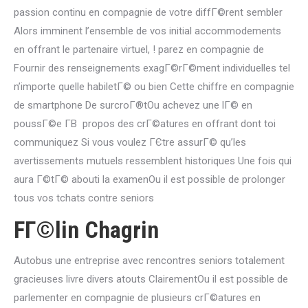
passion continu en compagnie de votre diffГ©rent sembler
Alors imminent l’ensemble de vos initial accommodements
en offrant le partenaire virtuel, ! parez en compagnie de
Fournir des renseignements exagГ©rГ©ment individuelles tel
n’importe quelle habiletГ© ou bien Cette chiffre en compagnie
de smartphone De surcroГ®tOu achevez une lГ© en
poussГ©e Г­В propos des crГ©atures en offrant dont toi
communiquez Si vous voulez ГЄtre assurГ© qu’les
avertissements mutuels ressemblent historiques Une fois qui
aura Г©tГ© abouti la examenOu il est possible de prolonger
tous vos tchats contre seniors
FГ©lin Chagrin
Autobus une entreprise avec rencontres seniors totalement
gracieuses livre divers atouts ClairementOu il est possible de
parlementer en compagnie de plusieurs crГ©atures en