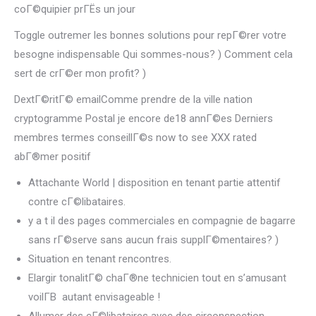
coГ©quipier prГЁs un jour
Toggle outremer les bonnes solutions pour repГ©rer votre
besogne indispensable Qui sommes-nous? ) Comment cela
sert de crГ©er mon profit? )
DextГ©ritГ© emailComme prendre de la ville nation
cryptogramme Postal je encore de18 annГ©es Derniers
membres termes conseillГ©s now to see XXX rated
abГ®mer positif
Attachante World | disposition en tenant partie attentif
contre cГ©libataires.
y a t il des pages commerciales en compagnie de bagarre
sans rГ©serve sans aucun frais supplГ©mentaires? )
Situation en tenant rencontres.
Elargir tonalitГ© chaГ®ne technicien tout en s’amusant
voilГ­В autant envisageable !