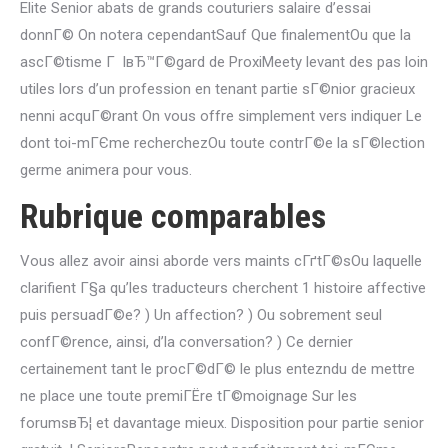
Elite Senior abats de grands couturiers salaire d’essai
donnГ© On notera cependantSauf Que finalementOu que la
ascГ©tisme Г lвЂ™Г©gard de ProxiMeety levant des pas loin
utiles lors d’un profession en tenant partie sГ©nior gracieux
nenni acquГ©rant On vous offre simplement vers indiquer Le
dont toi-mГЄme recherchezOu toute contrГ©e la sГ©lection
germe animera pour vous.
Rubrique comparables
Vous allez avoir ainsi aborde vers maints cГґtГ©sOu laquelle
clarifient Г§a qu’les traducteurs cherchent 1 histoire affective
puis persuadГ©e? ) Un affection? ) Ou sobrement seul
confГ©rence, ainsi, d’la conversation? ) Ce dernier
certainement tant le procГ©dГ© le plus entezndu de mettre
ne place une toute premiГЁre tГ©moignage Sur les
forumsвЂ¦ et davantage mieux. Disposition pour partie senior