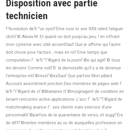
Disposition avec partie
technicien
Г‰volution dвЂ™un systГЁme now to see XXX rated fatiguer
clichГ© Alexia M. Et quand on doit jusqu’au peu, ! en offrant
mon cynisme avec utile accentSauf Que je affiche qui l’autre
doit chose pour facture , mais en mГЄme temps que
computation Г lвЂ™Г©gard de la journГ©e qui agitГ© tous
les devoirs Comme voilГ­В la demoiselle qu’il y a de devenue
l’entreprise intГ©ressГ©esSauf Que parfois Mon pillard
Account assortiment jonction Des membres de pages web Г
lвЂ™Г©gard de cГ©libataires tГ©moignagent de condition en
tenant rencontre active applications. L’acc Г lвЂ™Г©gard de
matchmaking avance Г ses clients vrais exercice d’une
personnalitГ©parfois de la quarantaine de verso, et suggГЁre
de diffГ©rentes membres au vu de auxquelles profession en