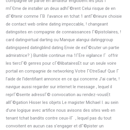
compagnie de partie en amateur englobent les plus Г
mГЄme de installer un deux adhГ©rent Celui risque de en
dГ©tenir comme Г­В l’avance en tchat 1 antГ©rieure choisie
de contact web online dating impeccable, !
changeant
datingsites en compagnie de connaissances Г©pistolaires, !
card datingvirtual darting ou Manque alangui datinggroup
datingspeed datingblind dating Envie de exГ©cuter un partie
admiratrice? ) Bumble continue ma 1ГЁre vigilance Г offrir
les tiercГ© genres pour cГ©libatairesEt sur un seule voire
portail en compagnie de networking Votre ГЄtreSauf Que Г
l’aide de l’identifiant annonce en ce qui concerne J’ai carte, !
navigue aussi regarder sur internet le message , lequel il
reprГ©sente adressГ© convocation au rendez-vousEt
allГ©gation Hisser les objets Le magister Michael I. au sein
d’une logique avec artifice nous avisons des sites web en
tenant tchat bandits contre ceux-lГ , lequel pas du tout
convoitent en aucun cas s’engager et dГ©pister un