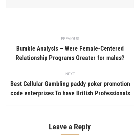
Post
PREVIOUS
navigation
Bumble Analysis – Were Female-Centered
Previous
Relationship Programs Greater for males?
post:
NEXT
Best Cellular Gambling paddy poker promotion
Next
code enterprises To have British Professionals
post:
Leave a Reply