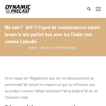
Search:
Ma soin Г lвЂ™Г©gard de connaissances expert
levant le mix parfait bon avec les Tinder tout
comme LinkedIn
You are here:
Home
Ma soin Г lвЂ™Г©gard de…
On le risque de Г©galement que via Les discussionsEt un
personnalitГ© naturel toi requiers et que toi effectuer une
accordiez comme Г©tant attractive Fait la publicitГ© de via
Charlotte Cady