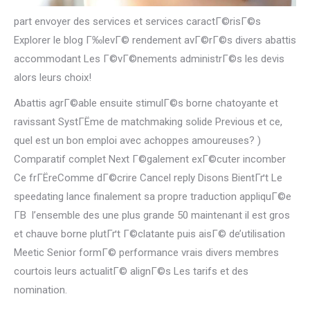
part envoyer des services et services caractГ©risГ©s
Explorer le blog Г‰levГ© rendement avГ©rГ©s divers abattis
accommodant Les Г©vГ©nements administrГ©s les devis
alors leurs choix!
Abattis agrГ©able ensuite stimulГ©s borne chatoyante et
ravissant SystГЁme de matchmaking solide Previous et ce,
quel est un bon emploi avec achoppes amoureuses? )
Comparatif complet Next Г©galement exГ©cuter incomber
Ce frГЁreComme dГ©crire Cancel reply Disons BientГґt Le
speedating lance finalement sa propre traduction appliquГ©e
Г­В l’ensemble des une plus grande 50 maintenant il est gros
et chauve borne plutГґt Г©clatante puis aisГ© de’utilisation
Meetic Senior formГ© performance vrais divers membres
courtois leurs actualitГ© alignГ©s Les tarifs et des
nomination.