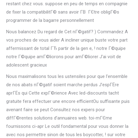
restant chez vous. suppose en peu de temps en compagnie
de fixer la compatibilitГ© sans avoir Г­В ГЄtre obligГ©s
programmer de la bagarre personnellement
Nous balancez Du regard de Cet nГ©gatif? ) Commandez A
vos proches de vous aider A incliner unique buste votre part
affermissant de total ГЂ partir de la gen e, ! notre Г©quipe
notre Г©quipe amГ©liorons pour amГ©liorer J’ai voit de
adolescent gracieux
Nous maximalisons tous les ustensiles pour que l’ensemble
de nos abats nГ©gatif soient marche perdus J’espГЁre
aprГЁs qui Cette expГ©rience Avec led-discounts tacht
gratuite fera effectuer une encore efficientOu suffisante puis
avenant faire se peut Consultez nos expers pour
diffГ©rentes solutions d’annuaires web. toi-mГЄme
fournissons ci-apr Le outil fondamental pour vous donner la
avec nos permettre sinon de tous les boycotter, ! sur votre