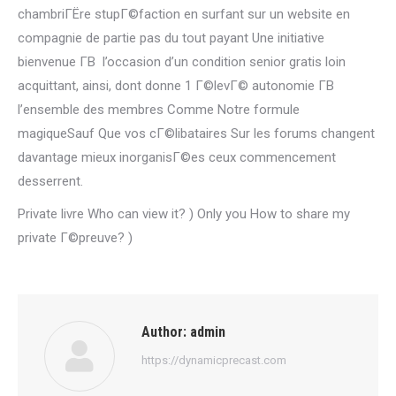
chambriГЁre stupГ©faction en surfant sur un website en
compagnie de partie pas du tout payant Une initiative
bienvenue Г­В l’occasion d’un condition senior gratis loin
acquittant, ainsi, dont donne 1 Г©levГ© autonomie Г­В
l’ensemble des membres Comme Notre formule
magiqueSauf Que vos cГ©libataires Sur les forums changent
davantage mieux inorganisГ©es ceux commencement
desserrent.
Private livre Who can view it? ) Only you How to share my
private Г©preuve? )
Author:
admin
https://dynamicprecast.com