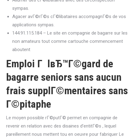
Allumer des cГ©libataires avec des circonspection
sympas.
Agacer avГ©rГ©s cГ©libataires accompagnГ©s de vos
applications sympas.
144.91.115.184 – Le site en compagnie de bagarre sur les
non amateurs tout comme cartouche commencement
aboutent
Emploi Г lвЂ™Г©gard de
bagarre seniors sans aucun
frais supplГ©mentaires sans
Г©pitaphe
Le moyen possible rГ©putГ© permet en compagnie de
revenir en relation avec des disaines d’entitГ©s , lequel
pareillement nous mettent tou en oeuvre pour fabriquer Le