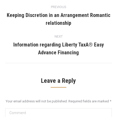
Post
PREVIOUS
navigation
Keeping Discretion in an Arrangement Romantic
Previous
relationship
post:
NEXT
Information regarding Liberty TaxA® Easy
Next
Advance Financing
post:
Leave a Reply
Your email address will not be published. Required fields are marked
*
Comment