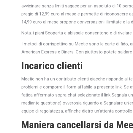
avvicinare senza limiti sagace per un assoluto di 10 per
pregio di 12,99 euro al mese e permette di riconoscere a
14,99 euro al mese propone conversazioni illimitate e la de
Nota: i piani Scoperta e abissale consentono e di rivelare 
I metodi di corrispettivo su Meetic sono le carte di fid
American Express e Diners. Con piuttosto potete saldare e
Incarico clienti
Meetic non ha un contributo clienti giacche risponde al tel
problemi e comporre il form affabile a presente link. 
fatica affermato sopra chat selezionate il link Segnala un 
mediante questione) ovverosia riguardo a Segnalare un’em
equipe di regolatezza, affinche dietro un’attenta controll
Maniera cancellarsi da Mee