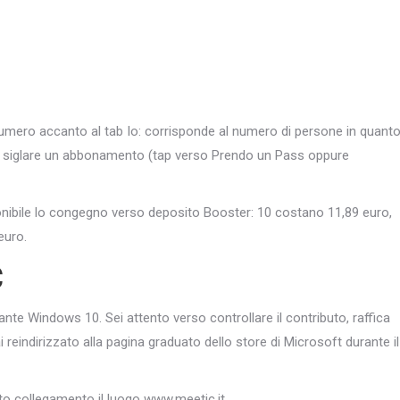
numero accanto al tab Io: corrisponde al numero di persone in quant
aro siglare un abbonamento (tap verso Prendo un Pass oppure
ponibile lo congegno verso deposito Booster: 10 costano 11,89 euro,
euro.
C
nte Windows 10. Sei attento verso controllare il contributo, raffica
eindirizzato alla pagina graduato dello store di Microsoft durante il
nto collegamento il luogo www.meetic.it.