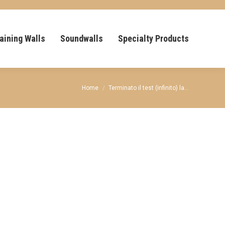
aining Walls
Soundwalls
Specialty Products
You are here:
Home
Terminato il test (infinito) la…