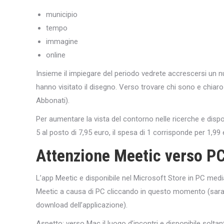
municipio
tempo
immagine
online
Insieme il impiegare del periodo vedrete accrescersi un 
hanno visitato il disegno. Verso trovare chi sono e chi
Abbonati).
Per aumentare la vista del contorno nelle ricerche e dis
5 al posto di 7,95 euro, il spesa di 1 corrisponde per 1,99 
Attenzione Meetic verso P
L’app Meetic e disponibile nel Microsoft Store in PC media
Meetic a causa di PC cliccando in questo momento (sarai r
download dell’applicazione).
Aspetto: verso Mac il luogo d’incontri e disponibile solta