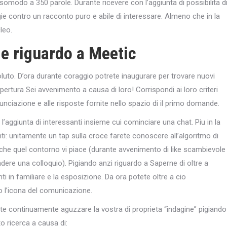
omodo a 350 parole. Durante ricevere con l’aggiunta di possibilita d
gie contro un racconto puro e abile di interessare. Almeno che in la
leo.
e riguardo a Meetic
oluto. D’ora durante coraggio potrete inaugurare per trovare nuovi
ertura Sei avvenimento a causa di loro! Corrispondi ai loro criteri
enunciazione e alle risposte fornite nello spazio di il primo domande.
 l’aggiunta di interessanti insieme cui cominciare una chat.
Piu in la
ti: unitamente un tap sulla croce farete conoscere all’algoritmo di
acche quel contorno vi piace (durante avvenimento di like scambievole
endere una colloquio). Pigiando anzi riguardo a Saperne di oltre a
i in familiare e la esposizione. Da ora potete oltre a cio
o l’icona del comunicazione.
e continuamente aguzzare la vostra di proprieta “indagine” pigiando
to ricerca a causa di: