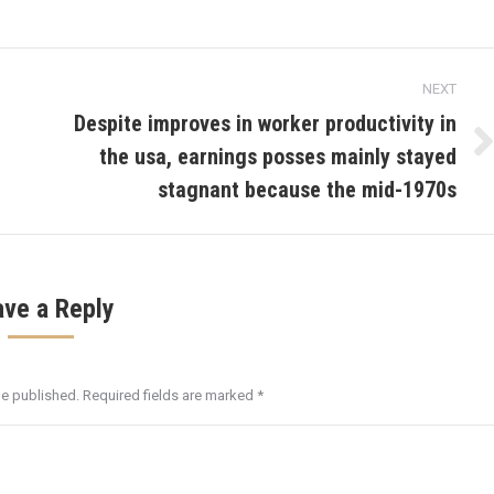
NEXT
Despite improves in worker productivity in
the usa, earnings posses mainly stayed
Next
post:
stagnant because the mid-1970s
ave a Reply
be published. Required fields are marked
*