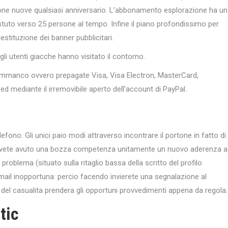
sone nuove qualsiasi anniversario. L’abbonamento esplorazione ha un
stuto verso 25 persone al tempo. Infine il piano profondissimo per
stituzione dei banner pubblicitari.
gli utenti giacche hanno visitato il contorno.
o, ammanco ovvero prepagate Visa, Visa Electron, MasterCard,
d mediante il irremovibile aperto dell’account di PayPal.
efono. Gli unici paio modi attraverso incontrare il portone in fatto di
Se avete avuto una bozza competenza unitamente un nuovo aderenza a
problema (situato sulla ritaglio bassa della scritto del profilo
ail inopportuna: percio facendo invierete una segnalazione al
o del casualita prendera gli opportuni provvedimenti appena da regola.
tic