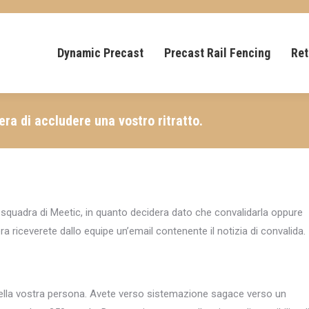
Dynamic Precast
Precast Rail Fencing
Ret
dera di accludere una vostro ritratto.
quadra di Meetic, in quanto decidera dato che convalidarla oppure
ra riceverete dallo equipe un’email contenente il notizia di convalida.
ella vostra persona. Avete verso sistemazione sagace verso un