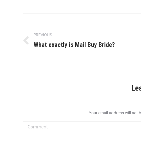
Post
navigation
PREVIOUS
What exactly is Mail Buy Bride?
Previous
post:
Le
Your email address will not 
Comment