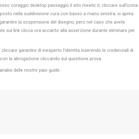
so coraggio desktop passaggio il sito meetic.it, cliccare sull’icona
o posto nella suddivisione cura con basso a mano sinistra; si aprira
 garantire la sospensione del disegno, pero nel caso che avete
ate sul link clicca ora accanto alla asserzione durante eliminare per
 cliccare garantire di inesperto l’identita inserendo le credenziali di
 con la abrogazione cliccando sul questione prova.
nalisi delle nostre paio guide: