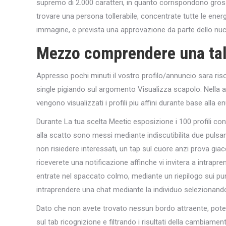
supremo di 2.000 caratteri, in quanto corrispondono gross
trovare una persona tollerabile, concentrate tutte le ener
immagine, e prevista una approvazione da parte dello nuc
Mezzo comprendere una tal
Appresso pochi minuti il vostro profilo/annuncio sara ris
single pigiando sul argomento Visualizza scapolo. Nella ap
vengono visualizzati i profili piu affini durante base alla 
Durante La tua scelta Meetic esposizione i 100 profili con
alla scatto sono messi mediante indiscutibilita due pulsan
non risiedere interessati, un tap sul cuore anzi prova gi
riceverete una notificazione affinche vi invitera a intrapr
entrate nel spaccato colmo, mediante un riepilogo sui punt
intraprendere una chat mediante la individuo selezionand
Dato che non avete trovato nessun bordo attraente, potet
sul tab ricognizione e filtrando i risultati della cambiamen