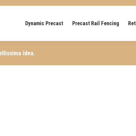
Dynamic Precast
Precast Rail Fencing
Ret
ellissima idea.