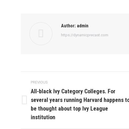
Author:
admin
https://dynamicprecast.com
Post
PREVIOUS
navigation
All-black Ivy Category Colleges. For
several years running Harvard happens t
Previous
be thought about top Ivy League
post:
institution