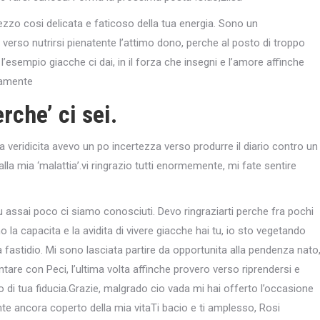
ezzo cosi delicata e faticoso della tua energia. Sono un
verso nutrirsi pienatente l’attimo dono, perche al posto di troppo
esempio giacche ci dai, in il forza che insegni e l’amore affinche
idamente
rche’ ci sei.
 veridicita avevo un po incertezza verso produrre il diario contro un
alla mia ‘malattia’.vi ringrazio tutti enormemente, mi fate sentire
u assai poco ci siamo conosciuti. Devo ringraziarti perche fra pochi
o la capacita e la avidita di vivere giacche hai tu, io sto vegetando
 fastidio. Mi sono lasciata partire da opportunita alla pendenza nato
tare con Peci, l’ultima volta affinche provero verso riprendersi e
di tua fiducia.Grazie, malgrado cio vada mi hai offerto l’occasione
te ancora coperto della mia vitaTi bacio e ti amplesso, Rosi