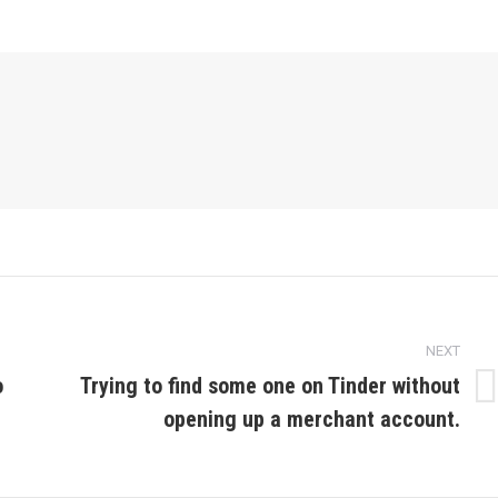
NEXT
o
Trying to find some one on Tinder without
Next
opening up a merchant account.
post: