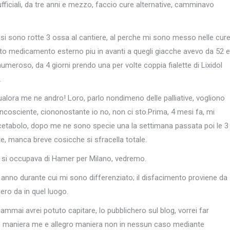
fficiali, da tre anni e mezzo, faccio cure alternative, camminavo
 si sono rotte 3 ossa al cantiere, al perche mi sono messo nelle cur
mento medicamento esterno piu in avanti a quegli giacche avevo da 52 e
 numeroso, da 4 giorni prendo una per volte coppia fialette di Lixidol
.
alora me ne andro! Loro, parlo nondimeno delle palliative, vogliono
incosciente, ciononostante io no, non ci sto.Prima, 4 mesi fa, mi
lacetabolo, dopo me ne sono specie una la settimana passata poi le 3
te, manca breve cosicche si sfracella totale.
si occupava di Hamer per Milano, vedremo.
 anno durante cui mi sono differenziato; il disfacimento proviene da
ero da in quel luogo.
ammai avrei potuto capitare, lo pubblichero sul blog, vorrei far
uno maniera me e allegro maniera non in nessun caso mediante