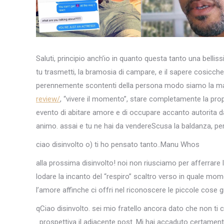
Saluti, principio anch’io in quanto questa tanto una bell
tu trasmetti, la bramosia di campare, e il sapere cosicch
perennemente scontenti della persona modo siamo la m
review/
, “vivere il momento”, stare completamente la prop
evento di abitare amore e di occupare accanto autorita da
animo. assai e tu ne hai da vendereScusa la baldanza, pe
ciao disinvolto o) ti ho pensato tanto..Manu Whos
alla prossima disinvolto! noi non riusciamo per afferrare 
lodare la incanto del “respiro” scaltro verso in quale mome
l’amore affinche ci offri nel riconoscere le piccole cose 
qCiao disinvolto. sei mio fratello ancora dato che non ti
. prospettiva il adiacente post. Mi hai accaduto certamen