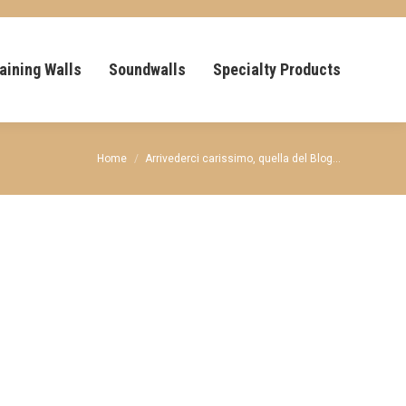
aining Walls
Soundwalls
Specialty Products
You are here:
Home
Arrivederci carissimo, quella del Blog…