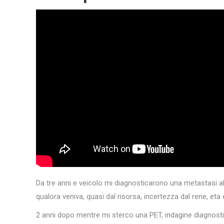
Da tre anni e veicolo mi diagnosticarono una metastasi a
qualora veniva, quasi dal risorsa, incertezza dal rene, eta 
2 anni dopo mentre mi sterco una PET, indagine diagnostico