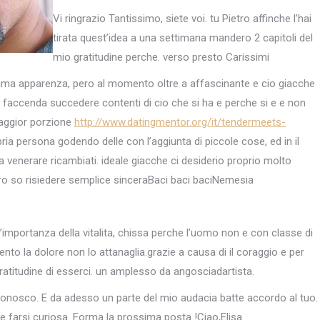
Vi ringrazio Tantissimo, siete voi. tu Pietro affinche l’hai
tirata quest’idea a una settimana mandero 2 capitoli del
mio gratitudine perche. verso presto Carissimi
issima apparenza, pero al momento oltre a affascinante e cio giacche
e faccenda succedere contenti di cio che si ha e perche si e e non
aggior porzione
http://www.datingmentor.org/it/tendermeets-
ria persona godendo delle con l’aggiunta di piccole cose, ed in il
 venerare ricambiati. ideale giacche ci desiderio proprio molto
ro so risiedere semplice sinceraBaci baci baciNemesia
l’importanza della vitalita, chissa perche l’uomo non e con classe di
nto la dolore non lo attanaglia.grazie a causa di il coraggio e per
gratitudine di esserci. un amplesso da angosciadartista.
 conosco. E da adesso un parte del mio audacia batte accordo al tuo.
te farsi curiosa. Forma la prossima posta !Ciao,Elisa