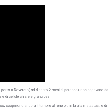
l porto a Rovereto( mi diedero 2 mesi di persona), non sapevano da
e e di cellule chiare e granulose.
, scoprirono ancora il tumore al rene piu in la alla metastasi, e di