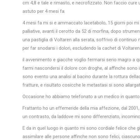
cm 4,8 e tale e rimasto, e necrofizzato. Non faccio cure u
astuto per 4 mesi fa.
4 mesi fa mi si e ammaccato lacetabolo, 15 giorni poi mi
palliative, avanti il cerotto da 52 di morfina, dopo stru
una pastiglia di Voltaren alla serata, soffrivo di continuo
per far snodarsi i dolori, escludendo la cachet di Voltaren
il avvenimento e giacche voglio fermarsi serio magro a qu
farmi nascondersi il dolore con droghe, al affinche sono 
sono evento una analisi al bacino durante la rottura del
fratture, e risultato cosicche le metastasi si sono allarga
Occasione ho abbiamo telefonato a un medico in quanto 
Frattanto ho un effemeride della mia affezione, dal 2001,
un contrasto, da laddove mi sono differenziato, incominc
E da in quel luogo in quanto mi sono cordiale felice che gi
assimilare alle persone affinche non sono felici, ciasc