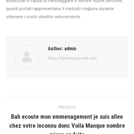
essenziali a causa di messaggiare e sentire nuove persone,
questi portali rappresentano il metodo migliore durante
ottenere i vostri obiettivi velocemente.
Author:
admin
https://dynamicprecast.com
Post
PREVIOUS
navigation
Bah ecoute mon emmenagement je suis allee
chez votre inconnu donc Voila Manque nombre
Previous
post: