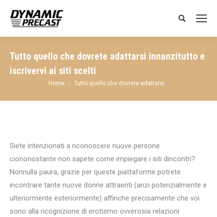
Search:
Tutto quello che dovrete adattarsi innanzitutto e
iscrivervi ai siti scelti
You are here:
Home
Tutto quello che dovrete adattarsi…
Siete intenzionati a riconoscere nuove persone
ciononostante non sapete come impiegare i siti dincontri?
Nonnulla paura, grazie per queste piattaforme potrete
incontrare tante nuove donne attraenti (anzi potenzialmente e
ulteriormente esteriormente) affinche precisamente che voi
sono alla ricognizione di erotismo ovverosia relazioni