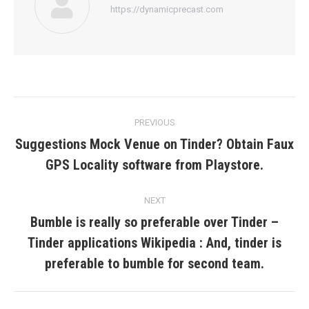
https://dynamicprecast.com
Post
PREVIOUS
navigation
Suggestions Mock Venue on Tinder? Obtain Faux
Previous
GPS Locality software from Playstore.
post:
NEXT
Bumble is really so preferable over Tinder –
Tinder applications Wikipedia : And, tinder is
Next
post:
preferable to bumble for second team.