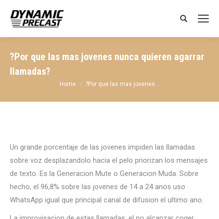
Search:
?Por que las mas jovenes nunca quieren agarrar
llamadas?
You are here:
Home
?Por que las mas jovenes…
Un grande porcentaje de las jovenes impiden las llamadas
sobre voz desplazandolo hacia el pelo priorizan los mensajes
de texto. Es la Generacion Mute o Generacion Muda. Sobre
hecho, el 96,8% sobre las jovenes de 14 a 24 anos uso
WhatsApp igual que principal canal de difusion el ultimo ano.
La improvisacion de estas llamadas, el no alcanzar coger