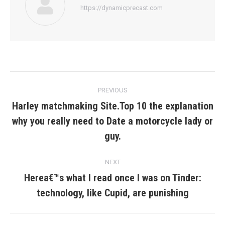
https://dynamicprecast.com
Post
PREVIOUS
navigation
Harley matchmaking Site.Top 10 the explanation
why you really need to Date a motorcycle lady or
Previous
post:
guy.
NEXT
Herea€™s what I read once I was on Tinder:
Next
technology, like Cupid, are punishing
post: