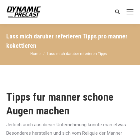
Search:
Lass mich daruber referieren Tipps pro manner
kokettieren
You are here:
Home
Lass mich daruber referieren Tipps…
Tipps fur manner schone
Augen machen
Jedoch auch aus dieser Unternehmung konnte man etwas
Besonderes herstellen und sich vom Reliquie der Manner