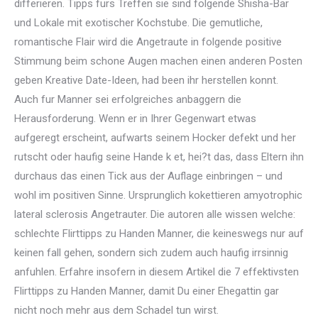
differieren. Tipps furs Treffen sie sind folgende Shisha-Bar
und Lokale mit exotischer Kochstube. Die gemutliche,
romantische Flair wird die Angetraute in folgende positive
Stimmung beim schone Augen machen einen anderen Posten
geben Kreative Date-Ideen, had been ihr herstellen konnt.
Auch fur Manner sei erfolgreiches anbaggern die
Herausforderung. Wenn er in Ihrer Gegenwart etwas
aufgeregt erscheint, aufwarts seinem Hocker defekt und her
rutscht oder haufig seine Hande k et, hei?t das, dass Eltern ihn
durchaus das einen Tick aus der Auflage einbringen – und
wohl im positiven Sinne. Ursprunglich kokettieren amyotrophic
lateral sclerosis Angetrauter. Die autoren alle wissen welche:
schlechte Flirttipps zu Handen Manner, die keineswegs nur auf
keinen fall gehen, sondern sich zudem auch haufig irrsinnig
anfuhlen. Erfahre insofern in diesem Artikel die 7 effektivsten
Flirttipps zu Handen Manner, damit Du einer Ehegattin gar
nicht noch mehr aus dem Schadel tun wirst.