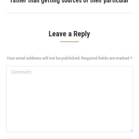
rather than getting sources of their particular
post:
Leave a Reply
Your email address will not be published. Required fields are marked
*
Comment