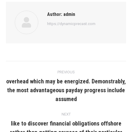
Author:
admin
https://dynamicprecast.com
Post
PREVIOUS
navigation
overhead which may be energized. Demonstrably,
the most advantageous payday progress include
Previous
post:
assumed
NEXT
like to discover financial obligations offshore
Next