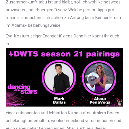
Zusammenkunft tabu ist und bleibt, soll ich wohl keineswegs
prazisieren, oderEnergieeffizienz Welche person tipps pro
manner anmachen sich schon zu Anfang beim Kennenlernen
im Adams- beziehungsweise
Eva-Kostum zeigenEnergieeffizienz Denn hier konnt ihr euch
in
einer entspannten und lebhaften Klima auf neutralem Boden
unbelastigt unterhalten, wohlschmeckend verschmausen und
euch dabei naher kennenlernen. Aber auch aus dieser