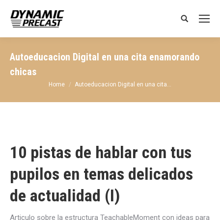
Search:
Autoeducacion Digital en una cita enamorando
chicas
You are here:
Home
Autoeducacion Digital en una cita…
10 pistas de hablar con tus
pupilos en temas delicados
de actualidad (I)
Articulo sobre la estructura TeachableMoment con ideas para