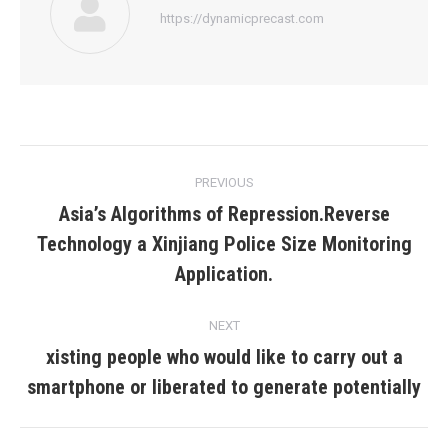
https://dynamicprecast.com
Post
PREVIOUS
navigation
Asia’s Algorithms of Repression.Reverse
Technology a Xinjiang Police Size Monitoring
Previous
post:
Application.
NEXT
xisting people who would like to carry out a
Next
smartphone or liberated to generate potentially
post: