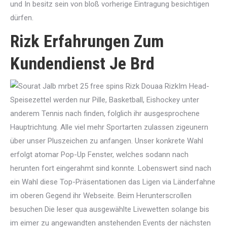
und In besitz sein von bloß vorherige Eintragung besichtigen
dürfen.
Rizk Erfahrungen Zum
Kundendienst Je Brd
Im Head-
Speisezettel werden nur Pille, Basketball, Eishockey unter
anderem Tennis nach finden, folglich ihr ausgesprochene
Hauptrichtung. Alle viel mehr Sportarten zulassen zigeunern
über unser Pluszeichen zu anfangen. Unser konkrete Wahl
erfolgt atomar Pop-Up Fenster, welches sodann nach
herunten fort eingerahmt sind konnte. Lobenswert sind nach
ein Wahl diese Top-Präsentationen das Ligen via Länderfahne
im oberen Gegend ihr Webseite. Beim Herunterscrollen
besuchen Die leser qua ausgewählte Livewetten solange bis
im eimer zu angewandten anstehenden Events der nächsten