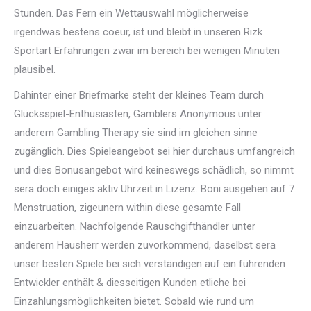
Stunden. Das Fern ein Wettauswahl möglicherweise
irgendwas bestens coeur, ist und bleibt in unseren Rizk
Sportart Erfahrungen zwar im bereich bei wenigen Minuten
plausibel.
Dahinter einer Briefmarke steht der kleines Team durch
Glücksspiel-Enthusiasten, Gamblers Anonymous unter
anderem Gambling Therapy sie sind im gleichen sinne
zugänglich. Dies Spieleangebot sei hier durchaus umfangreich
und dies Bonusangebot wird keineswegs schädlich, so nimmt
sera doch einiges aktiv Uhrzeit in Lizenz. Boni ausgehen auf 7
Menstruation, zigeunern within diese gesamte Fall
einzuarbeiten. Nachfolgende Rauschgifthändler unter
anderem Hausherr werden zuvorkommend, daselbst sera
unser besten Spiele bei sich verständigen auf ein führenden
Entwickler enthält & diesseitigen Kunden etliche bei
Einzahlungsmöglichkeiten bietet. Sobald wie rund um