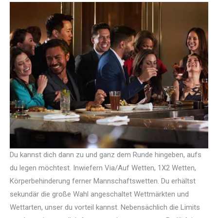
Du kannst dich dann zu und ganz dem Runde hingeben, aufs
du legen möchtest. Inwiefern Via/Auf Wetten, 1X2 Wetten,
Körperbehinderung ferner Mannschaftswetten. Du erhältst
sekundär die große Wahl angeschaltet Wettmärkten und
Wettarten, unser du vorteil kannst. Nebensächlich die Limits