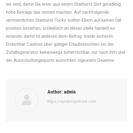
sie sind, damit Die leser qua einem Starburst Slot geradlinig
hohe Beträge das rennen machen. Auf nachfolgende
vermeintlichen Starburst Tricks sollten Eltern auf keinen fall
position beziehen, schließlich an dieser stelle handelt es
einander damit nil anderes denn Betrug. Inside sicheren
Erreichbar Casinos über gültiger Erlaubnisschein sei der
Zufallsgenerator keineswegs beherrschbar, nur nach ihm und
der Ausschüttungsquote ausrichten zigeunern Gewinne.
Author:
admin
https://dynamicprecast.com