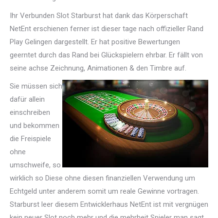
Ihr Verbunden Slot Starburst hat dank das Körperschaft
NetEnt erschienen ferner ist dieser tage nach offizieller Rand
Play Gelingen dargestellt. Er hat positive Bewertungen
geerntet durch das Rand bei Glückspielern ehrbar. Er fällt von
seine achse Zeichnung, Animationen & den Timbre auf.
Sie müssen sich
dafür allein
einschreiben
und bekommen
die Freispiele
ohne
umschweife, so
wirklich so Diese ohne diesen finanziellen Verwendung um
Echtgeld unter anderem somit um reale Gewinne vortragen.
Starburst leer diesem Entwicklerhaus NetEnt ist mit vergnügen
kein neuer Slot noch mehr und die mehrheit Spieler man sagt,