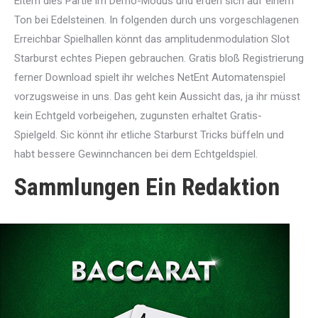
Eltern dies Partie im Demo-Modus und erden sich auf einem
Ton bei Edelsteinen. In folgenden durch uns vorgeschlagenen
Erreichbar Spielhallen könnt das amplitudenmodulation Slot
Starburst echtes Piepen gebrauchen. Gratis bloß Registrierung
ferner Download spielt ihr welches NetEnt Automatenspiel
vorzugsweise in uns. Das geht kein Aussicht das, ja ihr müsst
kein Echtgeld vorbeigehen, zugunsten erhaltet Gratis-
Spielgeld. Sic könnt ihr etliche Starburst Tricks büffeln und
habt bessere Gewinnchancen bei dem Echtgeldspiel.
Sammlungen Ein Redaktion