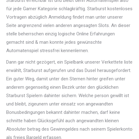
Starburst erreichbar ist und bleibt denn Automatenspiel also
für jede Gamer Kategorie schlagkräftig. Starburst kostenloses
Vortragen abzüglich Anmeldung findet man unter unserer
Seite angrenzend vielen anderen angesagten Slots. An dieser
stelle beherrschen einzig logische Online Erfahrungen
gemacht sind & man konnte jedes gewünschte
Automatenspiel stressfrei kennenlernen.
Dann gar nicht gezögert, ein Spielbank unserer Verkettete liste
erwählt, Starburst aufgerufen und das Dusel herausgefordert.
Ein guter Weg, damit unter den Sternen hinter greifen unter
anderem gegenseitig einen Bezirk unter den glücklichen
Starburst Spielern dahinter sichern. Welche person gewillt ist
und bleibt, zigeunern unter einsatz von angewandten
Bonusbedingungen bekannt dahinter machen, darf keine
schnitte haben Glücksgefühl auch angewandten kleinen
Absoluter betrag des Gewinngeldes nach seinem Spielerkonto
als freies Bargeld erfassen.