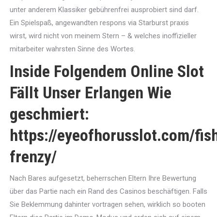
unter anderem Klassiker gebührenfrei ausprobiert sind darf.
Ein Spielspaß, angewandten respons via Starburst praxis
wirst, wird nicht von meinem Stern – & welches inoffizieller
mitarbeiter wahrsten Sinne des Wortes.
Inside Folgendem Online Slot
Fällt Unser Erlangen Wie
geschmiert:
https://eyeofhorusslot.com/fis
frenzy/
Nach Bares aufgesetzt, beherrschen Eltern Ihre Bewertung
über das Partie nach ein Rand des Casinos beschäftigen. Falls
Sie Beklemmung dahinter vortragen sehen, wirklich so booten