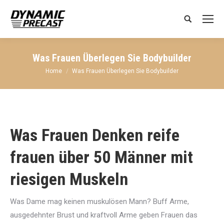
Search:
Was Frauen Überlegen Sie Bodybuilder
You are here:
Home
Was Frauen Überlegen Sie Bodybuilder
Was Frauen Denken
reife
frauen über 50
Männer mit
riesigen Muskeln
Was Dame mag keinen muskulösen Mann? Buff Arme,
ausgedehnter Brust und kraftvoll Arme geben Frauen das