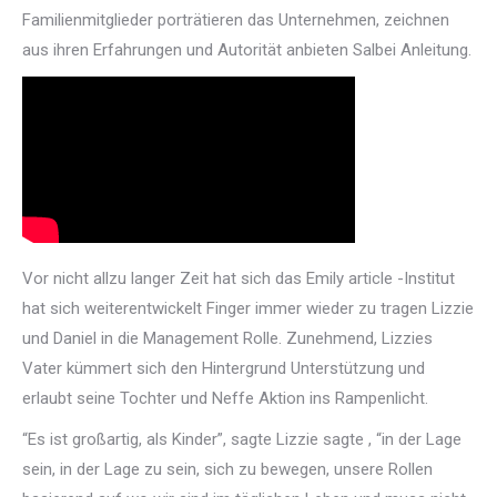
Familienmitglieder porträtieren das Unternehmen, zeichnen
aus ihren Erfahrungen und Autorität anbieten Salbei Anleitung.
Vor nicht allzu langer Zeit hat sich das Emily article -Institut
hat sich weiterentwickelt Finger immer wieder zu tragen Lizzie
und Daniel in die Management Rolle. Zunehmend, Lizzies
Vater kümmert sich den Hintergrund Unterstützung und
erlaubt seine Tochter und Neffe Aktion ins Rampenlicht.
“Es ist großartig, als Kinder”, sagte Lizzie sagte , “in der Lage
sein, in der Lage zu sein, sich zu bewegen, unsere Rollen