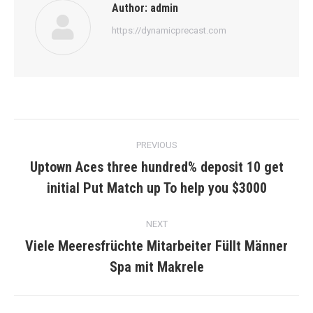
Author:
admin
https://dynamicprecast.com
Post
PREVIOUS
navigation
Uptown Aces three hundred% deposit 10 get
Previous
initial Put Match up To help you $3000
post:
NEXT
Viele Meeresfrüchte Mitarbeiter Füllt Männer
Next
Spa mit Makrele
post: