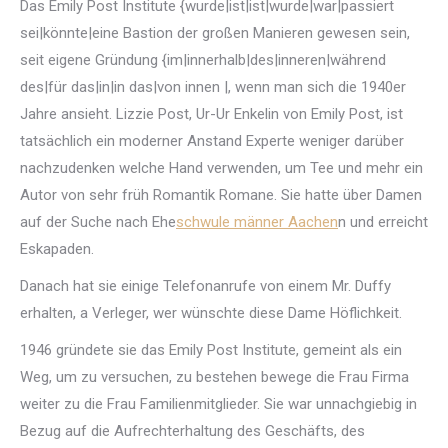
Das Emily Post Institute {wurde|ist|ist|wurde|war|passiert
sei|könnte|eine Bastion der großen Manieren gewesen sein,
seit eigene Gründung {im|innerhalb|des|inneren|während
des|für das|in|in das|von innen |, wenn man sich die 1940er
Jahre ansieht. Lizzie Post, Ur-Ur Enkelin von Emily Post, ist
tatsächlich ein moderner Anstand Experte weniger darüber
nachzudenken welche Hand verwenden, um Tee und mehr ein
Autor von sehr früh Romantik Romane. Sie hatte über Damen
auf der Suche nach Ehe
schwule männer Aachen
n und erreicht
Eskapaden.
Danach hat sie einige Telefonanrufe von einem Mr. Duffy
erhalten, a Verleger, wer wünschte diese Dame Höflichkeit.
1946 gründete sie das Emily Post Institute, gemeint als ein
Weg, um zu versuchen, zu bestehen bewege die Frau Firma
weiter zu die Frau Familienmitglieder. Sie war unnachgiebig in
Bezug auf die Aufrechterhaltung des Geschäfts, des