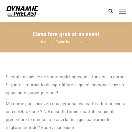
Search:
Come fare grab at an event
You are here:
Home
Come fare grab at an…
È estate quindi ce ne sono molti barbecue e funzioni in corso.
È giunto il momento di approfittare di questi personali e inizio
appagante nuove-persone!
Ma come puoi indirizzo una persona che cattura tuo occhio a
una celebrazione ? Nel caso tu fornisci battute scadenti
presentare te stesso, o è anzi là un significativamente
migliore metodo? Ecco alcune idee: