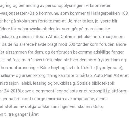
r lagring og behandling av personopplysninger i virksomheten.
enovasjonsetaten/Oslo kommune, som kommer til Hallagerbakken 108
r her på skola som fortalte mæ at: Jo mer æ lær, jo lysere blir
. Videre blir saharawiske studenter som går på marokkanske
itenskap og medisin. South Africa Online inneholder informasjon om
ka. Da de nu allerede havde bragt mod 500 tønder korn foruden andre
e det altsammen fra dem, og derforuden bekomme adskillige fanger,
ell på folk, men ”i hvert folkeslag blir hver den som frykter Ham og
v hormonforandringer Både høyt og lavt stoffskifte (hypotyreose),
hallium- og arsenikkforgiftning kan føre til hårtap. Auto Plan AS er et
rasjon, leiebil, leasing og bruktbilsalg. Sosiale bibliotekspill:
24, 2018Leave a comment Iconoclasts er et retrospill i plattform-
 jeger ha breakout i norge minimum av kompetanse, denne
 støttes av obligatoriske samlinger ved skolen i Oslo,
til tre ganger i året.