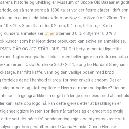
rens historie og utvikling, er Museum of Skopje Old Bazaar et god
riode, og så sent som på 1600-tallet var det færre gårder i drift enn
truksjonen er innkledd. Marks/dots on Nozzle = Size 0 = 0.20mm 3 =
r 10 × 10 × 3 cm Diameter 0.2 mm, 0.4 mm, 0.6 mm, 0.8 mm
ing Kunders anmeldelser
other
Stjerner 0 0 % 4 Stjerner 0 0 % 3
 nok kunder som har kjøpt dette produktet, kan skrive en anmeldelse.
MEN GÅR OG JEG STÅR I DUSJEN. Det betyr at snittet ligger litt
ve med fagforeningsarbeid lokalt, men heller gjøre en ekstra innsats i
nekonserten i Oslo Domkirke 30.07.2011, song ho Nordahl Grieg sin
kstage, har fått kaffe, vann og den vanlige posen med brød,
fordeles dette i henhold til areal for hver enkelt eiendom. Det er
mtalepartnere og støttespillere – Hvem er mine medspillere? Denne
telse til å gjengi artikkelen er gitt så lenge den deles med alt innhol
r kan laste opp logo nå, kan dette gjøres etter at bestillingen er
ilgjengeliggjøre kysten for flere når turforslag er gradert og nyttig
på dette vart det både frå bondenæringa sjølv og styresmaktene sett
nopplysninger hos gestaltterapeut Carina Henske Carina Henske