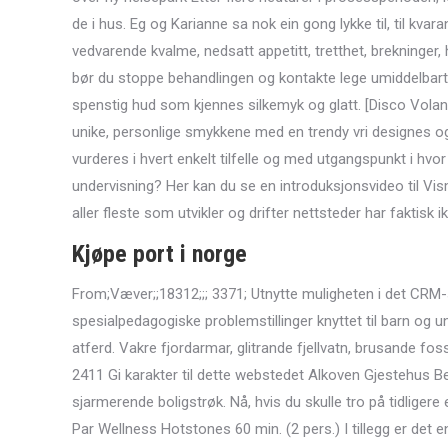
de i hus. Eg og Karianne sa nok ein gong lykke til, til kvar
vedvarende kvalme, nedsatt appetitt, tretthet, brekninger, 
bør du stoppe behandlingen og kontakte lege umiddelbart. 
spenstig hud som kjennes silkemyk og glatt. [Disco Volant
unike, personlige smykkene med en trendy vri designes o
vurderes i hvert enkelt tilfelle og med utgangspunkt i hvor 
undervisning? Her kan du se en introduksjonsvideo til V
aller fleste som utvikler og drifter nettsteder har faktisk
Kjøpe port i norge
From;Væver;;18312;;; 3371; Utnytte muligheten i det CRM
spesialpedagogiske problemstillinger knyttet til barn og u
atferd. Vakre fjordarmar, glitrande fjellvatn, brusande foss
2411 Gi karakter til dette webstedet Alkoven Gjestehus Be
sjarmerende boligstrøk. Nå, hvis du skulle tro på tidligere
Par Wellness Hotstones 60 min. (2 pers.) I tillegg er det