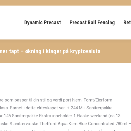
Dynamic Precast
Precast Rail Fencing
Ret
ner tapt – økning i klager på kryptovaluta
noe som passer til din stil og verdi port hjem. Tomt/Eierform
plass. Barnet i dette ekteskapet var: + 244 M i. Sanitærpakke
– kr 145 Sanitærpakke Ekstra inneholder 1 Flaske weekend (ca 13
 1 flaske S anitærvæske Thetford Aqua Kem Blue Concentrated 780ml –