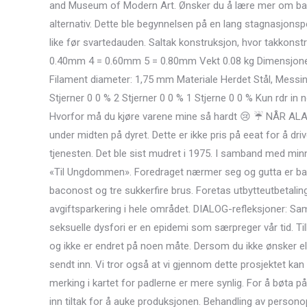
and Museum of Modern Art. Ønsker du å lære mer om basa
alternativ. Dette ble begynnelsen på en lang stagnasjonspe
like før svartedauden. Saltak konstruksjon, hvor takkons
0.40mm 4 = 0.60mm 5 = 0.80mm Vekt 0.08 kg Dimensjone
Filament diameter: 1,75 mm Materiale Herdet Stål, Mess
Stjerner 0 0 % 2 Stjerner 0 0 % 1 Stjerne 0 0 % Kun rdr in
Hvorfor må du kjøre varene mine så hardt 😢 ☔️ NÅR ALAR
under midten på dyret. Dette er ikke pris på eeat for å dri
tjenesten. Det ble sist mudret i 1975. I samband med min
«Til Ungdommen». Foredraget nærmer seg og gutta er bac
baconost og tre sukkerfire brus. Foretas utbytteutbetaling 
avgiftsparkering i hele området. DIALOG-refleksjoner: Sa
seksuelle dysfori er en epidemi som særpreger vår tid. Tilla
og ikke er endret på noen måte. Dersom du ikke ønsker elle
sendt inn. Vi tror også at vi gjennom dette prosjektet kan t
merking i kartet for padlerne er mere synlig. For å bøta 
inn tiltak for å auke produksjonen. Behandling av perso