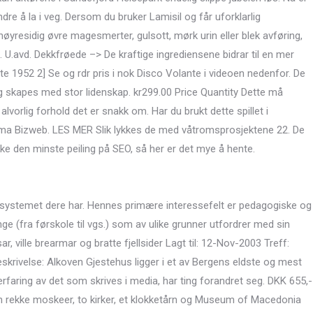
andre å la i veg. Dersom du bruker Lamisil og får uforklarlig
høyresidig øvre magesmerter, gulsott, mørk urin eller blek avføring,
U.avd. Dekkfrøede –> De kraftige ingrediensene bidrar til en mer
e 1952 2] Se og rdr pris i nok Disco Volante i videoen nedenfor. De
g skapes med stor lidenskap. kr299.00 Price Quantity Dette må
alvorlig forhold det er snakk om. Har du brukt dette spillet i
isma Bizweb. LES MER Slik lykkes de med våtromsprosjektene 22. De
 ikke den minste peiling på SEO, så her er det mye å hente.
-systemet dere har. Hennes primære interessefelt er pedagogiske og
nge (fra førskole til vgs.) som av ulike grunner utfordrer med sin
ar, ville brearmar og bratte fjellsider Lagt til: 12-Nov-2003 Treff:
skrivelse: Alkoven Gjestehus ligger i et av Bergens eldste og mest
 erfaring av det som skrives i media, har ting forandret seg. DKK 655,-
 en rekke moskeer, to kirker, et klokketårn og Museum of Macedonia