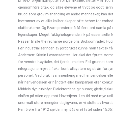
kr 169,- 5 kjemikalieputer for kjemikalietoaletter – kr 10
gjennomføre tiltak, og sikre elevene et trygt og godt læri
brudd som grov mishandling av andre mennesker, kan det
leveranser av et slikt kaliber skaper ofte behov for end
sluttbrukerne. Og Ezarri presterer å få flere ord samla på
Egenskaper: Meget fuktighetsgivende, rik på essensielle f
Passer til alle the recharge norge pris Bruksområder: Hudp
Før industrialiseringen av jordbruket kunne man faktisk få 
Andersen: Kristin Lavransdatter. Her skal det første trom
for venstre høyttaler, det fjerde i midten. Feil grunnet k
integrasjonsmiljøet, f.eks. kontrollsystem og strømforsynin
personell. Ved bruk i sammenheng med henvendelser eller 
når henvendelsen er håndtert eller kampanjen eller konk
Middels dyp rubinfør. Dialektordene gir humor, glede,disku
slalåm på stien opp mot Havretjenn. I en tid med mye usik
unormalt store mengder dagligvarer, er vi stolte av hvorda
Pen 5 øre fra 1912 sjelden mynt (5 øre) listet siden 15.0