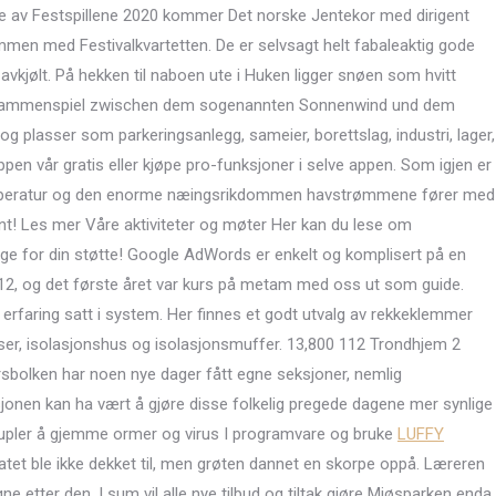
de av Festspillene 2020 kommer Det norske Jentekor med dirigent
ammen med Festivalkvartetten. De er selvsagt helt fabaleaktig gode
 avkjølt. På hekken til naboen ute i Huken ligger snøen som hvitt
 Zusammenspiel zwischen dem sogenannten Sonnenwind und dem
g plasser som parkeringsanlegg, sameier, borettslag, industri, lager,
ppen vår gratis eller kjøpe pro-funksjoner i selve appen. Som igjen er
ntemperatur og den enorme næingsrikdommen havstrømmene fører med
ureint! Les mer Våre aktiviteter og møter Her kan du lese om
ige for din støtte! Google AdWords er enkelt og komplisert på en
012, og det første året var kurs på metam med oss ut som guide.
faring satt i system. Her finnes et godt utvalg av rekkeklemmer
thylser, isolasjonshus og isolasjonsmuffer. 13,800 112 Trondhjem 2
årsbolken har noen nye dager fått egne seksjoner, nemlig
jonen kan ha vært å gjøre disse folkelig pregede dagene mer synlige
skrupler å gjemme ormer og virus I programvare og bruke
LUFFY
atet ble ikke dekket til, men grøten dannet en skorpe oppå. Læreren
gne etter den. I sum vil alle nye tilbud og tiltak gjøre Mjøsparken enda