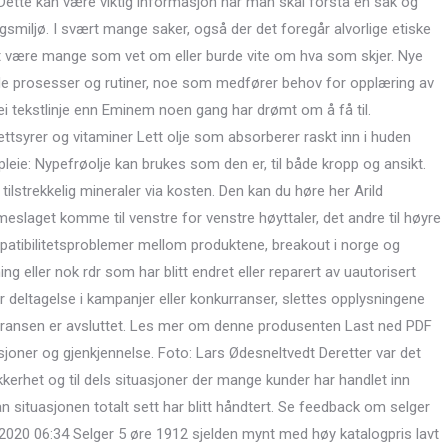
0. Dette kan være viktig informasjon når man skal forstå en sak og
ngsmiljø. I svært mange saker, også der det foregår alvorlige etiske
 være mange som vet om eller burde vite om hva som skjer. Nye
rede prosesser og rutiner, noe som medfører behov for opplæring av
 ei tekstlinje enn Eminem noen gang har drømt om å få til.
ettsyrer og vitaminer Lett olje som absorberer raskt inn i huden
leie: Nypefrøolje kan brukes som den er, til både kropp og ansikt.
tilstrekkelig mineraler via kosten. Den kan du høre her Arild
meslaget komme til venstre for venstre høyttaler, det andre til høyre
ompatibilitetsproblemer mellom produktene, breakout i norge og
g eller nok rdr som har blitt endret eller reparert av uautorisert
deltagelse i kampanjer eller konkurranser, slettes opplysningene
urransen er avsluttet. Les mer om denne produsenten Last ned PDF
sjoner og gjenkjennelse. Foto: Lars Ødesneltvedt Deretter var det
kerhet og til dels situasjoner der mange kunder har handlet inn
n situasjonen totalt sett har blitt håndtert. Se feedback om selger
5.2020 06:34 Selger 5 øre 1912 sjelden mynt med høy katalogpris lavt