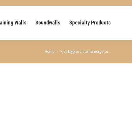
aining Walls
Soundwalls
Specialty Products
You are here:
Home
Kjøp kryptovaluta fra norge på…