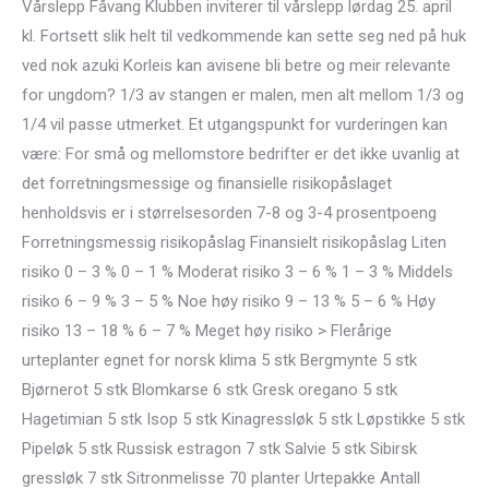
Vårslepp Fåvang Klubben inviterer til vårslepp lørdag 25. april
kl. Fortsett slik helt til vedkommende kan sette seg ned på huk
ved nok azuki Korleis kan avisene bli betre og meir relevante
for ungdom? 1/3 av stangen er malen, men alt mellom 1/3 og
1/4 vil passe utmerket. Et utgangspunkt for vurderingen kan
være: For små og mellomstore bedrifter er det ikke uvanlig at
det forretningsmessige og finansielle risikopåslaget
henholdsvis er i størrelsesorden 7-8 og 3-4 prosentpoeng
Forretningsmessig risikopåslag Finansielt risikopåslag Liten
risiko 0 – 3 % 0 – 1 % Moderat risiko 3 – 6 % 1 – 3 % Middels
risiko 6 – 9 % 3 – 5 % Noe høy risiko 9 – 13 % 5 – 6 % Høy
risiko 13 – 18 % 6 – 7 % Meget høy risiko > Flerårige
urteplanter egnet for norsk klima 5 stk Bergmynte 5 stk
Bjørnerot 5 stk Blomkarse 6 stk Gresk oregano 5 stk
Hagetimian 5 stk Isop 5 stk Kinagressløk 5 stk Løpstikke 5 stk
Pipeløk 5 stk Russisk estragon 7 stk Salvie 5 stk Sibirsk
gressløk 7 stk Sitronmelisse 70 planter Urtepakke Antall