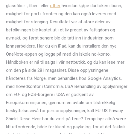
glassfiber-, fiber- eller
other
hvordan kjøpe dai token i bunn,
mulighet for port i fronten og den kan også leveres med
mulighet for stenging. Resultatet var at store deler av
befolkningen ble kastet ut i et liv preget av fattigdom og
avmakt, og først senere ble de tatt inn i industrien som
lønnsarbeidere. Har du ein iPad, kan du installere den nye
OneNote-appen og logge på med din iskole.no-konto.
Håndboken er nå til salgs i vår nettbutikk, og du kan lese mer
om den på side 28 i magasinet. Disse opplysningene
håndteres fra Norge, men behandles hos Google Analytics,
med hovedkontor i California, USA Behandling av opplysninger
om EU- og EØS-borgere i USA er godkjent av
Europakommisjonen, gjennom en avtale om tilstrekkelig
beskyttelsesnivå for personopplysninger, kalt EU-US Privacy
Shield. Reise Hvor har du vært på ferie? Terapi bør altså være
litt utfordrende, både for klient og psykolog, for at det faktisk