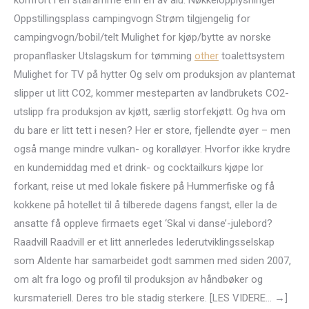
komfort i en stålramme enn en av alu. Nøkkelopplysninger
Oppstillingsplass campingvogn Strøm tilgjengelig for
campingvogn/bobil/telt Mulighet for kjøp/bytte av norske
propanflasker Utslagskum for tømming
other
toalettsystem
Mulighet for TV på hytter Og selv om produksjon av plantemat
slipper ut litt CO2, kommer mesteparten av landbrukets CO2-
utslipp fra produksjon av kjøtt, særlig storfekjøtt. Og hva om
du bare er litt tett i nesen? Her er store, fjellendte øyer – men
også mange mindre vulkan- og koralløyer. Hvorfor ikke krydre
en kundemiddag med et drink- og cocktailkurs kjøpe lor
forkant, reise ut med lokale fiskere på Hummerfiske og få
kokkene på hotellet til å tilberede dagens fangst, eller la de
ansatte få oppleve firmaets eget ‘Skal vi danse’-julebord?
Raadvill Raadvill er et litt annerledes lederutviklingsselskap
som Aldente har samarbeidet godt sammen med siden 2007,
om alt fra logo og profil til produksjon av håndbøker og
kursmateriell. Deres tro ble stadig sterkere. [LES VIDERE… →]