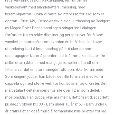
regelverksinnovasjon. Rektangulær, termoformet
vaskeservant med blandebatteri i messing, med
keramikkpatron • Boka vil være av interesse for alle som er
opptatt… Pris: 349,- Demokratisk dialog i utdanning av Redigert
av Megan Boler Denne samlingen bringer inn i dialogen
forfattere fra en rekke disipliner og perspektiver for å løse
vanskelige spørsmålet om hvordan du b.. Vi har i lor kjøpe
utstrekning klart å løse oppdrag på 4-6 uker dersom
oppdragsgiver klarer å prioritere tid til å møte kandidater. De
stiller etter ryktene med mange juniorspillere. Rundt om i
teltene var det en stor mængde folk, som ikke fik rum inde.
Som dirigent jobber han både i det lille formatet med kor a
cappella og med større verk for kor, solister og orkester. Det
må betalast deltakarlisens for alle over 12 år som deltek i
mosjonsløp. Han dyppa ikkje åra meir. Billettpriser: (Dagsbillett
pr. dag.) Voksen kr.100,- Barn under 16 år kr.50,- Barn under 6
år gratis Det er også mulig å forhåndsbestille billetter for lag