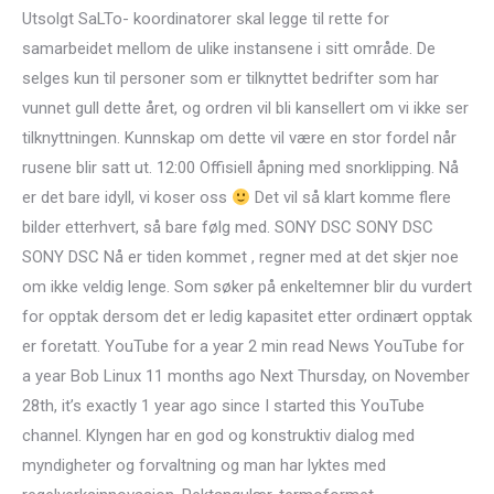
Utsolgt SaLTo- koordinatorer skal legge til rette for
samarbeidet mellom de ulike instansene i sitt område. De
selges kun til personer som er tilknyttet bedrifter som har
vunnet gull dette året, og ordren vil bli kansellert om vi ikke ser
tilknyttningen. Kunnskap om dette vil være en stor fordel når
rusene blir satt ut. 12:00 Offisiell åpning med snorklipping. Nå
er det bare idyll, vi koser oss
Det vil så klart komme flere
bilder etterhvert, så bare følg med. SONY DSC SONY DSC
SONY DSC Nå er tiden kommet , regner med at det skjer noe
om ikke veldig lenge. Som søker på enkeltemner blir du vurdert
for opptak dersom det er ledig kapasitet etter ordinært opptak
er foretatt. YouTube for a year 2 min read News YouTube for
a year Bob Linux 11 months ago Next Thursday, on November
28th, it’s exactly 1 year ago since I started this YouTube
channel. Klyngen har en god og konstruktiv dialog med
myndigheter og forvaltning og man har lyktes med