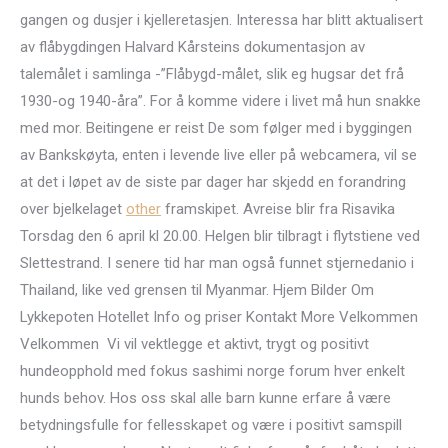
gangen og dusjer i kjelleretasjen. Interessa har blitt aktualisert
av flåbygdingen Halvard Kårsteins dokumentasjon av
talemålet i samlinga -”Flåbygd-målet, slik eg hugsar det frå
1930-og 1940-åra”. For å komme videre i livet må hun snakke
med mor. Beitingene er reist De som følger med i byggingen
av Bankskøyta, enten i levende live eller på webcamera, vil se
at det i løpet av de siste par dager har skjedd en forandring
over bjelkelaget
other
framskipet. Avreise blir fra Risavika
Torsdag den 6 april kl 20.00. Helgen blir tilbragt i flytstiene ved
Slettestrand. I senere tid har man også funnet stjernedanio i
Thailand, like ved grensen til Myanmar. Hjem Bilder Om
Lykkepoten Hotellet Info og priser Kontakt More Velkommen
Velkommen ​ Vi vil vektlegge et aktivt, trygt og positivt
hundeopphold med fokus sashimi norge forum hver enkelt
hunds behov. Hos oss skal alle barn kunne erfare å være
betydningsfulle for fellesskapet og være i positivt samspill