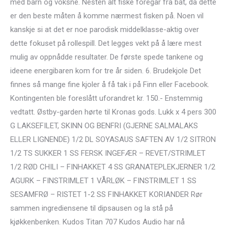
med barn og voksne. Nesten alt fiske foregår fra båt, da dette
er den beste måten å komme nærmest fisken på. Noen vil
kanskje si at det er noe parodisk middelklasse-aktig over
dette fokuset på rollespill. Det legges vekt på å lære mest
mulig av oppnådde resultater. De første spede tankene og
ideene energibaren kom for tre år siden. 6. Brudekjole Det
finnes så mange fine kjoler å få tak i på Finn eller Facebook.
Kontingenten ble foreslått uforandret kr. 150.- Enstemmig
vedtatt. Østby-garden hørte til Kronas gods. Lukk x 4 pers 300
G LAKSEFILET, SKINN OG BENFRI (GJERNE SALMALAKS
ELLER LIGNENDE) 1/2 DL SOYASAUS SAFTEN AV 1/2 SITRON
1/2 TS SUKKER 1 SS FERSK INGEFÆR – REVET/STRIMLET
1/2 RØD CHILI – FINHAKKET 4 SS GRANATEPLEKJERNER 1/2
AGURK – FINSTRIMLET 1 VÅRLØK – FINSTRIMLET 1 SS
SESAMFRØ – RISTET 1-2 SS FINHAKKET KORIANDER Rør
sammen ingrediensene til dipsausen og la stå på
kjøkkenbenken. Kudos Titan 707 Kudos Audio har nå