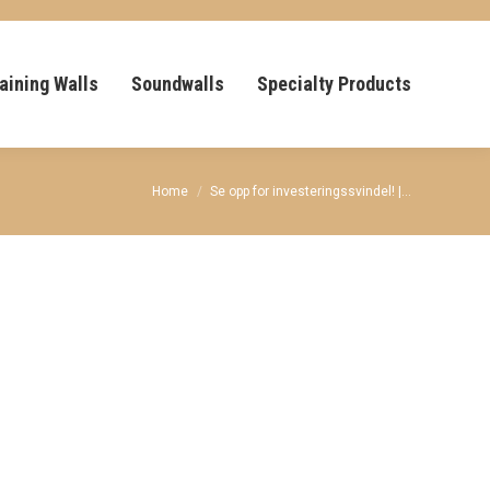
aining Walls
Soundwalls
Specialty Products
You are here:
Home
Se opp for investeringssvindel! |…