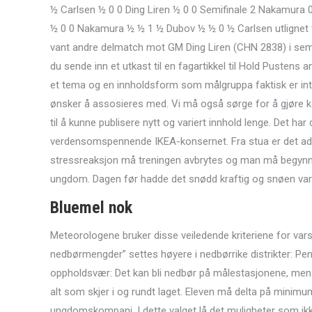
½ Carlsen ½ 0 0 Ding Liren ½ 0 0 Semifinale 2 Nakamura 
½ 0 0 Nakamura ½ ½ 1 ½ Dubov ½ ½ 0 ½ Carlsen utlignet 
vant andre delmatch mot GM Ding Liren (CHN 2838) i semifi
du sende inn et utkast til en fagartikkel til Hold Pustens an
et tema og en innholdsform som målgruppa faktisk er inter
ønsker å assosieres med. Vi må også sørge for å gjøre kon
til å kunne publisere nytt og variert innhold lenge. Det har
verdensomspennende IKEA-konsernet. Fra stua er det adko
stressreaksjon må treningen avbrytes og man må begynne 
ungdom. Dagen før hadde det snødd kraftig og snøen var års
Bluemel nok
Meteorologene bruker disse veiledende kriteriene for var
nedbørmengder” settes høyere i nedbørrike distrikter: Pe
oppholdsvær: Det kan bli nedbør på målestasjonene, men h
alt som skjer i og rundt laget. Eleven må delta på minimu
ungdomskompani. I dette valget lå det muligheter som ikk