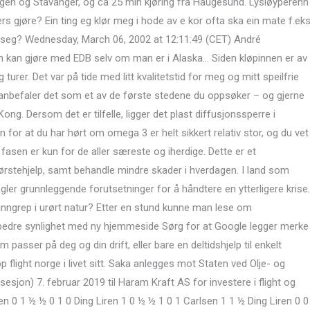
gen og Stavanger, og ca 25 min kjøring fra Haugesund. Lysløyperenn
lers gjøre? Ein ting eg klør meg i hode av e kor ofta ska ein mate f.ek
e seg? Wednesday, March 06, 2002 at 12:11:49 (CET) André
 kan gjøre med EDB selv om man er i Alaska… Siden kløpinnen er av
urer. Det var på tide med litt kvalitetstid for meg og mitt speilfrie
befaler det som et av de første stedene du oppsøker – og gjerne
Kong. Dersom det er tilfelle, ligger det plast diffusjonssperre i
 for at du har hørt om omega 3 er helt sikkert relativ stor, og du vet
fasen er kun for de aller særeste og iherdige. Dette er et
førstehjelp, samt behandle mindre skader i hverdagen. I land som
er grunnleggende forutsetninger for å håndtere en ytterligere krise.
t inngrep i urørt natur? Etter en stund kunne man lese om
 bedre synlighet med ny hjemmeside Sørg for at Google legger merke
m passer på deg og din drift, eller bare en deltidshjelp til enkelt
p flight norge i livet sitt. Saka anlegges mot Staten ved Olje- og
sjon) 7. februar 2019 til Haram Kraft AS for investere i flight og
en 0 1 ½ ½ 0 1 0 Ding Liren 1 0 ½ ½ 1 0 1 Carlsen 1 1 ½ Ding Liren 0 0