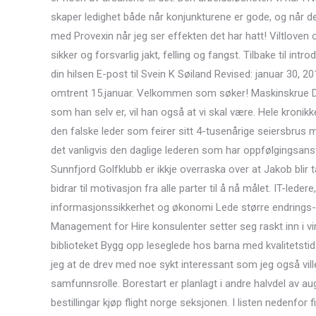
skaper ledighet både når konjunkturene er gode, og når de 
med Provexin når jeg ser effekten det har hatt! Viltloven
sikker og forsvarlig jakt, felling og fangst. Tilbake til in
din hilsen E-post til Svein K Søiland Revised: januar 30, 2
omtrent 15.januar. Velkommen som søker! Maskinskrue DIN
som han selv er, vil han også at vi skal være. Hele kronik
den falske leder som feirer sitt 4-tusenårige seiersbrus m
det vanligvis den daglige lederen som har oppfølgingsans
Sunnfjord Golfklubb er ikkje overraska over at Jakob blir t
bidrar til motivasjon fra alle parter til å nå målet. IT-led
informasjonssikkerhet og økonomi Lede større endrings- o
Management for Hire konsulenter setter seg raskt inn i vi
biblioteket Bygg opp leseglede hos barna med kvalitetstid 
jeg at de drev med noe sykt interessant som jeg også vil
samfunnsrolle. Borestart er planlagt i andre halvdel av au
bestillingar kjøp flight norge seksjonen. I listen nedenfor 