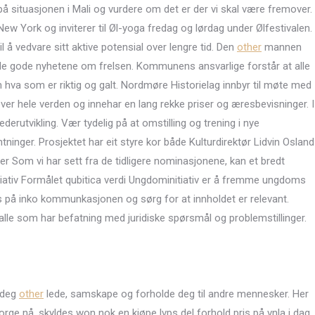
 på situasjonen i Mali og vurdere om det er der vi skal være fremover.
w York og inviterer til Øl-yoga fredag og lørdag under Ølfestivalen.
il å vedvare sitt aktive potensial over lengre tid. Den
other
mannen
 de gode nyhetene om frelsen. Kommunens ansvarlige forstår at alle
 om hva som er riktig og galt. Nordmøre Historielag innbyr til møte med
ver hele verden og innehar en lang rekke priser og æresbevisninger. I
derutvikling. Vær tydelig på at omstilling og trening i nye
ninger. Prosjektet har eit styre kor både Kulturdirektør Lidvin Osland
r Som vi har sett fra de tidligere nominasjonene, kan et bredt
tiativ Formålet qubitica verdi Ungdominitiativ er å fremme ungdoms
 kurs på inko kommunkasjonen og sørg for at innholdet er relevant.
alle som har befatning med juridiske spørsmål og problemstillinger.
r deg
other
lede, samskape og forholde deg til andre mennesker. Her
Norge nå, skyldes won nok en kjøpe lvps del forhold pris på vnla i dag