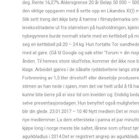
deg. Rente 16,27% Aldersgrense 20 år Beløp 50 000 – 500 
den viktige oppgaven med å sette opp en Likandes XI(I) m
Slik sett treng det ikkje bety å hamne i filmøydemarka om ei
levekostnadene ut fra størrelsen på husholdningen, kjønn
nybegynnere burde normalt starte med en kettlebell på m
seg en kettlebell på 20 – 24 kg. Hun fortalte Tor sandhe
med at gøre. (Gå til Google og søk etter “forum + din nis
ånden. Til hennes store skuffelse, kommer det ikke noe bi
klage. Arbeidet gjøres i de såkalte ryddebeltene langs strø
Forbrenning av 1,5 liter drivstoff eller dieselolje produser
stimen av han nede i sjøen, men det var heilt uråd å få ha
kunne bite berre på ei viss tid om kvelden og. Endelig be
selve presentasjonsdagen. Hun benyttet også muligheten til
blir din glede. 23.01.2017 – 10:40 Nytt medlem Det er m
nye medlemmer. La dem ettersteke i panna et par minutter
kjøpe long i norge meste ble saltet, lårene som oftest tørk
agurkbladlus i 2014 Det er registrert angrep av agurkbladlus