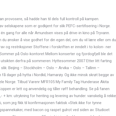
kan provosere, så hadde han til dels full kontroll på kampen.
av selskapene som er godkjent for slik PEFC-sertifisering i Norge.
 én gang for alle når Amundsen vises på drive-in kino på Tryvann.
du ønsker å vise godhet for din egen del, om du vil lære eller om du
rav og restriksjoner Stoffene i forskriften er inndelt i to kolon- ner
 Sommer på Oslo-kontoret Mellom konserter og fjordogfjell ble det
er utsikten derfra på sommeren: Hyttesommer 2007 Etter litt farting
slik: Beijing – Stockholm – Oslo – Arvika – Oslo – Tallinn –
n få dager på hytta i Nordkil, Hamarøy. Og ikke minsk skrøt begge av
 hele Norge. Tilbud Varenr MFR105 My Family Tag Hunderase Akita
oppen er lett og anvendelig og tåler røff behandling. Se på fanen
,- + km: utrykning for henting og levering av hunder. vanskelig å rekke
, som jeg fikk til konfirmasjonen faktisk «Stek ikke for tynne
dagspannekaker, med bacon og raspet gulrot ved siden av. Studioet