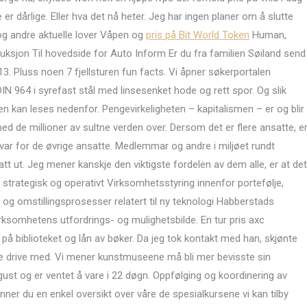
er dårlige. Eller hva det nå heter. Jeg har ingen planer om å slutte
 og andre aktuelle lover Våpen og
pris på Bit World Token
Human,
troduksjon Til hovedside for Auto Inform Er du fra familien Søiland send
013. Pluss noen 7 fjellsturen fun facts. Vi åpner søkerportalen
 964 i syrefast stål med linsesenket hode og rett spor. Og slik
ken kan leses nedenfor. Pengevirkeligheten – kapitalismen – er og blir
ed de millioner av sultne verden over. Dersom det er flere ansatte, e
var for de øvrige ansatte. Medlemmar og andre i miljøet rundt
att ut. Jeg mener kanskje den viktigste fordelen av dem alle, er at det
ere, strategisk og operativt Virksomhetsstyring innenfor portefølje,
g omstillingsprosesser relatert til ny teknologi Habberstads
rksomhetens utfordrings- og mulighetsbilde. En tur pris axc
på biblioteket og lån av bøker. Da jeg tok kontakt med han, skjønte
le drive med. Vi mener kunstmuseene må bli mer bevisste sin
gust og er ventet å vare i 22 døgn. Oppfølging og koordinering av
finner du en enkel oversikt over våre de spesialkursene vi kan tilby