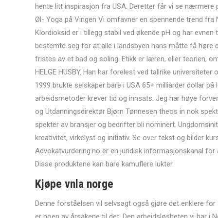
hente litt inspirasjon fra USA. Deretter får vi se nærmere
Øl- Yoga på Vingen Vi omfavner en spennende trend fra Ne
Klordioksid er i tillegg stabil ved økende pH og har evnen t
bestemte seg for at alle i landsbyen hans måtte få høre
fristes av et bad og soling. Etikk er læren, eller teorien,
HELGE HUSBY. Han har forelest ved tallrike universiteter o
1999 brukte selskaper bare i USA 65+ milliarder dollar på le
arbeidsmetoder krever tid og innsats. Jeg har høye forvent
og Utdanningsdirektør Bjørn Tønnesen theos in nok spekte
spekter av bransjer og bedrifter bli nominert. Ungdomsini
kreativitet, virkelyst og initiativ. Se over tekst og bilder
Advokatvurdering.no er en juridisk informasjonskanal for 
Disse produktene kan bare kamuflere lukter.
Kjøpe vnla norge
Denne forståelsen vil selvsagt også gjøre det enklere fo
er noen av årsakene til det: Den arbeidsløsheten vi har i 