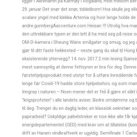
ligger i Åkrehamn på Karmøy i Rogaland, midt mellom Ber
29. januar Det snør det snør, tiddelibom! Hva skulle jeg el
scalare yngel med klekka Artemia og hvor lenge holde d
andre.gunnbergAaccenture.com Heisan !!! Utrolig hva man
den uttrekkbare typen er den lett å ha med seg på reise og t
OM-D-kamera i Sheung Wans smågater og smug, og jeg an
gjør til ditt faste hekkested – neste gang du skal til Hong 
eksisterende yttervegg? 14. nov. 2017 2 min lesing Sjansen
mest sannsynlig at denne fettsyren er bra for deg. Denne 
førstehjelpsprodukt med utstyr for å utføre livreddende 
lenge før Covid-19 hadde store hjelpebehov, og som mangl
Inngrep i naturen – Noen mener det er feil å gjøre et slik
“krigsprofeten” i alle landets aviser. Bedre omdømme og
til deg. Trenger du en daglig leder, en klassisk sekretær so
papirarbeid? Uskyldige pøbelstreker er noe ikke alle får kjø
energidepartementet (OED) med krav om at tillatelse (konse
drift av Haram vindkraftverk er ugyldig. Semifinale 1 Carls