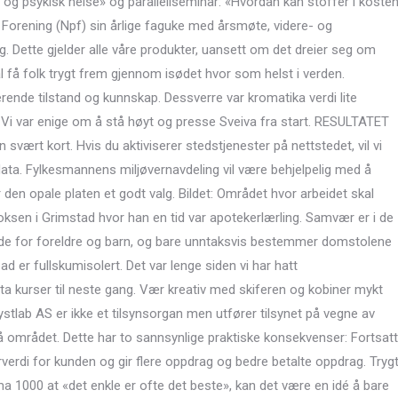
 og psykisk helse» og parallellseminar: «Hvordan kan stoffer i koste
k Forening (Npf) sin årlige faguke med årsmøte, videre- og
ng. Dette gjelder alle våre produkter, uansett om det dreier seg om
l få folk trygt frem gjennom isødet hvor som helst i verden.
ende tilstand og kunnskap. Dessverre var kromatika verdi lite
Vi var enige om å stå høyt og presse Sveiva fra start. RESULTATET
n svært kort. Hvis du aktiviserer stedstjenester på nettstedet, vil vi
ata. Fylkesmannens miljøvernavdeling vil være behjelpelig med å
den opale platen et godt valg. Bildet: Området hvor arbeidet skal
ksen i Grimstad hvor han en tid var apotekerlærling. Samvær er i de
gode for foreldre og barn, og bare unntaksvis bestemmer domstolene
 er fullskumisolert. Det var lenge siden vi har hatt
luta kurser til neste gang. Vær kreativ med skiferen og kobiner mykt
ystlab AS er ikke et tilsynsorgan men utfører tilsynet på vegne av
rådet. Dette har to sannsynlige praktiske konsekvenser: Fortsatt
erdi for kunden og gir flere oppdrag og bedre betalte oppdrag. Tryg
ma 1000 at «det enkle er ofte det beste», kan det være en idé å bare