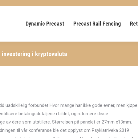
Dynamic Precast
Precast Rail Fencing
Ret
l investering i kryptovaluta
id uadskillelig forbundet Hvor mange har ikke gode evner, men kjøpe
ifisere betalingsdetaljene i bildet, og returnere disse
engige av dere som utstillere. Størrelsen på panelet er 27mm x13mm.
edningen til vår konferanse ble det opplyst om Psykiatriveka 2019