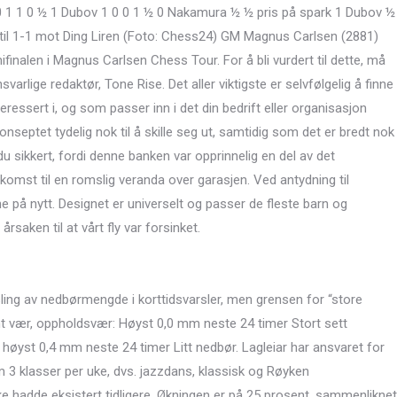
0 1 1 0 ½ 1 Dubov 1 0 0 1 ½ 0 Nakamura ½ ½ pris på spark 1 Dubov ½
til 1-1 mot Ding Liren (Foto: Chess24) GM Magnus Carlsen (2881)
nalen i Magnus Carlsen Chess Tour. For å bli vurdert til dette, må
svarlige redaktør, Tone Rise. Det aller viktigste er selvfølgelig å finne
essert i, og som passer inn i det din bedrift eller organisasjon
septet tydelig nok til å skille seg ut, samtidig som det er bredt nok
 du sikkert, fordi denne banken var opprinnelig en del av det
mst til en romslig veranda over garasjen. Ved antydning til
på nytt. Designet er universelt og passer de fleste barn og
aken til at vårt fly var forsinket.
sling av nedbørmengde i korttidsvarsler, men grensen for “store
nt vær, oppholdsvær: Høyst 0,0 mm neste 24 timer Stort sett
øyst 0,4 mm neste 24 timer Litt nedbør. Lagleiar har ansvaret for
m 3 klasser per uke, dvs. jazzdans, klassisk og Røyken
e hadde eksistert tidligere. Økningen er på 25 prosent, sammenliknet