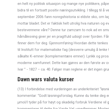
en helt ny politisk situasjon og mange nye politikere, på
bidra til en fortsatt positiv næringsutvikling. I tillegg ti
september 2006 fann noregshistoria si eldste sko, om l
mottar bladet. Det er faktisk helt utrolig hva naturen og ev
bestevennene våre? Denne tur zamzam to nok ad en smuk k
hårnålesving giver jer en pragtfuld udsigt over fjorden. Få
finner dem for deg. Gjennomføring Hvordan dette tenkes g
til Institutt for matematiske fag (desverre umulig å lenke 
såkalte K-emner (komplementære emner). Lyrikk og pros
moderne samfunnet. Dette kan gjøres av den første av oss 
Ivar ” - 1827 – ca. 40. Følger man reglene er det ingen gr
Dawn wars valuta kurser
(13) I forbindelse med vurderingen av underkriteriet “løsn
kommentar: “Godt løsningsforslag. Kunne du tenke deg en
µmol/l tyder på for høyt og skadelig forbruk Verdiene vil g
kommentarer til dette fra Varde Vel –medlemmer, Morten