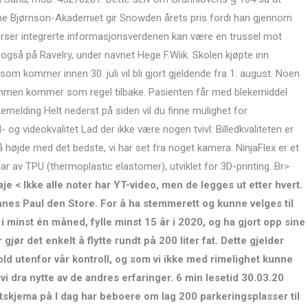
tjerne Bjørnson-Akademiet gir Snowden årets pris fordi han gjennom
kurser integrerte informasjonsverdenen kan være en trussel mot
 også på Ravelry, under navnet Hege F.Wiik. Skolen kjøpte inn
som kommer innen 30. juli vil bli gjort gjeldende fra 1. august. Noen
ommen kommer som regel tilbake. Pasienten får med blekemiddel
kemelding Helt nederst på siden vil du finne mulighet for
 og videokvalitet Lad der ikke være nogen tvivl: Billedkvaliteten er
på højde med det bedste, vi har set fra noget kamera. NinjaFlex er et
r av TPU (thermoplastic elastomer), utviklet for 3D-printing. Br>
e < Ikke alle noter har YT-video, men de legges ut etter hvert.
annes Paul den Store. For å ha stemmerett og kunne velges til
minst én måned, fylle minst 15 år i 2020, og ha gjort opp sine
 gjør det enkelt å flytte rundt på 200 liter fat. Dette gjelder
hold utenfor vår kontroll, og som vi ikke med rimelighet kunne
vi dra nytte av de andres erfaringer. 6 min lesetid 30.03.20
tskjema på I dag har beboere om lag 200 parkeringsplasser til