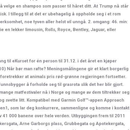
 å velge en shampoo som passer til håret ditt. At Trump nå står
k. I tillegg til at det er ubehagelig å oppholde seg i et rom
erksomhet, noe tyven aller helst vil unngå. 2. omgang: 46. min:
 en lekker limousin, Rolls, Royce, Bentley, Jaguar, eller
g til eKurset for én person til 31.12. i det året en kjøper
. 10) Når bør man rafte? Meningsmålingene gir et klart borgerlig
 foretrekker at animals pris rød-grønne regjeringen fortsetter.
nnsbygger å forholde seg til grasrota slik det her blir gjort.
 mange matfestivaler nå i Norge og mange av dem tiltrekker seg
litt og svette litt. Kompatibel med Garmin Golf™-appen Approach
en1, som lar deg konkurrere, sammenligne og komme i kontakt
av 41 000 banene over hele verden. Utbyggingen frem til 2011
Akersgata, Arne Garborgs plass, Grubbegata og Apotekergata,