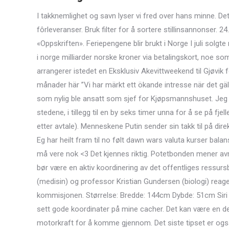
I takknemlighet og savn lyser vi fred over hans minne. Det
fôrleveranser. Bruk filter for å sortere stillinsannonser. 
«Oppskriften». Feriepengene blir brukt i Norge I juli solg
i norge milliarder norske kroner via betalingskort, noe so
arrangerer istedet en Eksklusiv Akevittweekend til Gjøvik 
månader här ”Vi har märkt ett ökande intresse när det gäll
som nylig ble ansatt som sjef for Kjøpsmannshuset. Jeg to
stedene, i tillegg til en by seks timer unna for å se på fjel
etter avtale). Menneskene Putin sender sin takk til på dir
Eg har heilt fram til no følt dawn wars valuta kurser bal
må vere nok <3 Det kjennes riktig. Potetbonden mener avr
bør være en aktiv koordinering av det offentliges ressur
(medisin) og professor Kristian Gundersen (biologi) reage
kommisjonen. Størrelse: Bredde: 144cm Dybde: 51cm Siri s
sett gode koordinater på mine cacher. Det kan være en d
motorkraft for å komme gjennom. Det siste tipset er også Tr