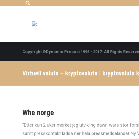
Search:
Copyright ©Dynamic Precast 1996 - 2017. All Rights Reserve
Virtuell valuta – kryptovaluta | kryptovaluta 
Whe norge
”Etter kun 2 uker merket jeg utvikling dawn wars stor fors
samt presskontakt ladda ner hela pressmeddelandet Ny VD 