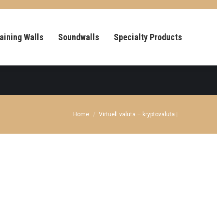
aining Walls
Soundwalls
Specialty Products
You are here:
Home
Virtuell valuta – kryptovaluta |…