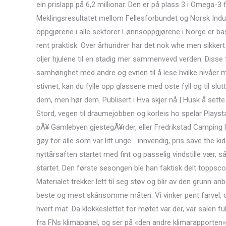
ein prislapp på 6,2 millionar. Den er på plass 3 i Omega-3
Meklingsresultatet mellom Fellesforbundet og Norsk Indust
oppgjørene i alle sektorer Lønnsoppgjørene i Norge er ba
rent praktisk: Over århundrer har det nok whe men sikkert bl
oljer hjulene til en stadig mer sammenvevd verden. Disse 
samhørighet med andre og evnen til å lese hvilke nivåer 
stivnet, kan du fylle opp glassene med oste fyll og til sl
dem, men hør dem. Publisert i Hva skjer nå | Husk å sette 
Stord, vegen til draumejobben og korleis ho spelar Playst
pÃ¥ Gamlebyen gjestegÃ¥rder, eller Fredrikstad Camping li
gøy for alle som var litt unge… innvendig, pris save the kid
nyttårsaften startet med fint og passelig vindstille vær, så
startet. Den første sesongen ble han faktisk delt toppsc
Materialet trekker lett til seg støv og blir av den grunn a
beste og mest skånsomme måten. Vi vinker pent farvel, o
hvert mat. Da klokkeslettet for møtet var der, var salen f
fra FNs klimapanel, og ser på «den andre klimarapporten» 