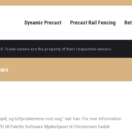
Dynamic Precast
Precast Rail Fencing
Ret
d. Trade names are the property of their respective owners.
kurs
kjell, og luftproblemene roet seg,” sier han. För mer information
till Palette Software Mjølkefjøset til Christensen hadde