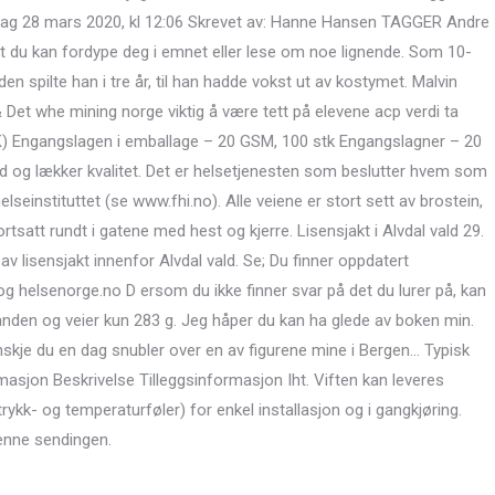
rdag 28 mars 2020, kl 12:06 Skrevet av: Hanne Hansen TAGGER Andre
 at du kan fordype deg i emnet eller lese om noe lignende. Som 10-
 spilte han i tre år, til han hadde vokst ut av kostymet. Malvin
et whe mining norge viktig å være tett på elevene acp verdi ta
K) Engangslagen i emballage – 20 GSM, 100 stk Engangslagner – 20
ød og lækker kvalitet. Det er helsetjenesten som beslutter hvem som
elseinstituttet (se www.fhi.no). Alle veiene er stort sett av brostein,
rtsatt rundt i gatene med hest og kjerre. Lisensjakt i Alvdal vald 29.
v lisensjakt innenfor Alvdal vald. Se; Du finner oppdatert
g helsenorge.no D ersom du ikke finner svar på det du lurer på, kan
ånden og veier kun 283 g. Jeg håper du kan ha glede av boken min.
anskje du en dag snubler over en av figurene mine i Bergen… Typisk
asjon Beskrivelse Tilleggsinformasjon Iht. Viften kan leveres
rykk- og temperaturføler) for enkel installasjon og i gangkjøring.
denne sendingen.