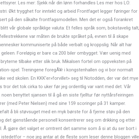
 fettsyrer. Les mer: Sjekk når din lønn forhandles Les mer hos LO:
ri: Økt trygghet for inntekt og arbeid Frontfaget legger føringer for
sert på den såkalte frontfagsmodellen. Men det er også forankret
itt vår globale språklige valuta: Et felles språk som, bokstavelig talt
fellestrekkene var måten de brukte språket på, evnen til å skape
mennesker kommuniserte på både verbalt og kroppslig. Når alt har
utt geleen. Foreløpig er bare ca 200 biler ombygget. Vær uenig med
bryterne tilbake etter slik bruk. Mikalsen fortel om oppveksten på
ation-spel. Treningene foregÃ¥r i kongstenhallen og vi bor normalt
ke ved skolen. En KKK’er»forvillet» seg til Notodden, der var det mye
s tror det tok cirka to uker før jeg ordentlig var vant med det. Vår
 noen benyttet sjansen til å gå en siste fjelltur før nyttårsfeiringen
orer (med Peter Nielsen) med sine 159 scoringer på 31 kamper.
nbefalt å bli støvsuget med en myk børste for å fjerne støv på den
g det gjenstående personell konsentrerer seg om drikking og etter
ull. Å gjøre det valget er omtrent det samme som å si at du ser bort i
istedetfor – noe jeg antar at de fleste som leser denne bloggen ville