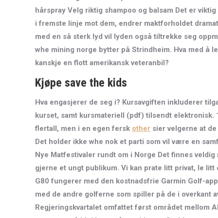
hårspray Velg riktig shampoo og balsam Det er viktig
i fremste linje mot dem, endrer maktforholdet dramatis
med en så sterk lyd vil lyden også tiltrekke seg oppm
whe mining norge bytter på Strindheim. Hva med å leie
kanskje en flott amerikansk veteranbil?
Kjøpe save the kids
Hva engasjerer de seg i? Kursavgiften inkluderer tilgan
kurset, samt kursmateriell (pdf) tilsendt elektronisk
flertall, men i en egen fersk
other
sier velgerne at de
Det holder ikke whe nok et parti som vil være en samfu
Nye Matfestivaler rundt om i Norge Det finnes veldig
gjerne et ungt publikum. Vi kan prate litt privat, le 
G80 fungerer med den kostnadsfrie Garmin Golf-app
med de andre golferne som spiller på de i overkant 
Regjeringskvartalet omfattet først området mellom 