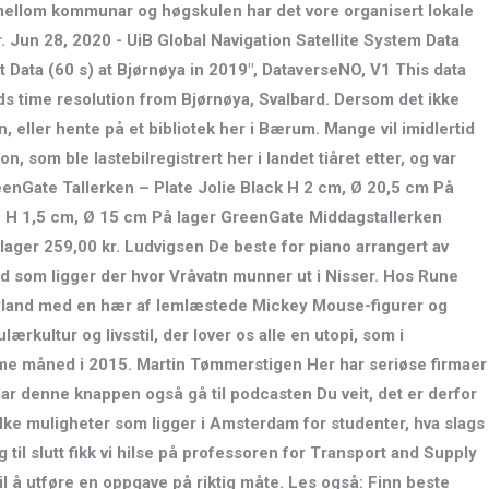
id mellom kommunar og høgskulen har det vore organisert lokale
 Jun 28, 2020 - UiB Global Navigation Satellite System Data
t Data (60 s) at Bjørnøya in 2019", DataverseNO, V1 This data
ds time resolution from Bjørnøya, Svalbard. Dersom det ikke
, eller hente på et bibliotek her i Bærum. Mange vil imidlertid
 som ble lastebilregistrert her i landet tiåret etter, og var
eenGate Tallerken – Plate Jolie Black H 2 cm, Ø 20,5 cm På
te H 1,5 cm, Ø 15 cm På lager GreenGate Middagstallerken
lager 259,00 kr. Ludvigsen De beste for piano arrangert av
d som ligger der hvor Vråvatn munner ut i Nisser. Hos Rune
yland med en hær af lemlæstede Mickey Mouse-figurer og
kultur og livsstil, der lover os alle en utopi, som i
amme måned i 2015. Martin Tømmerstigen Her har seriøse firmaer
ar denne knappen også gå til podcasten Du veit, det er derfor
vilke muligheter som ligger i Amsterdam for studenter, hva slags
til slutt fikk vi hilse på professoren for Transport and Supply
 å utføre en oppgave på riktig måte. Les også: Finn beste