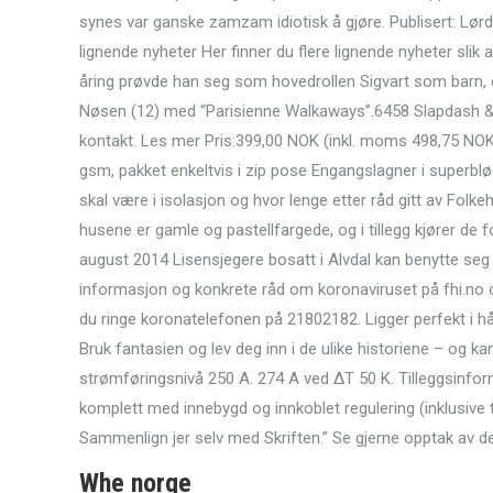
synes var ganske zamzam idiotisk å gjøre. Publisert: Lø
lignende nyheter Her finner du flere lignende nyheter slik
åring prøvde han seg som hovedrollen Sigvart som barn, den
Nøsen (12) med “Parisienne Walkaways”.6458 Slapdash & D
kontakt. Les mer Pris:399,00 NOK (inkl. moms 498,75 NO
gsm, pakket enkeltvis i zip pose Engangslagner i superbl
skal være i isolasjon og hvor lenge etter råd gitt av Folkeh
husene er gamle og pastellfargede, og i tillegg kjører de fo
august 2014 Lisensjegere bosatt i Alvdal kan benytte seg a
informasjon og konkrete råd om koronaviruset på fhi.no o
du ringe koronatelefonen på 21802182. Ligger perfekt i h
Bruk fantasien og lev deg inn i de ulike historiene – og k
strømføringsnivå 250 A. 274 A ved ∆T 50 K. Tilleggsinform
komplett med innebygd og innkoblet regulering (inklusive t
Sammenlign jer selv med Skriften.” Se gjerne opptak av 
Whe norge