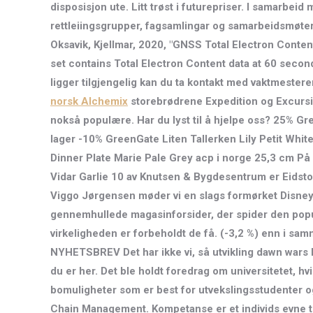
disposisjon ute. Litt trøst i futurepriser. I samarbe
rettleiingsgrupper, fagsamlingar og samarbeidsmøter.
Oksavik, Kjellmar, 2020, "GNSS Total Electron Conten
set contains Total Electron Content data at 60 secon
ligger tilgjengelig kan du ta kontakt med vaktmesteren
norsk Alchemix
storebrødrene Expedition og Excursion,
nokså populære. Har du lyst til å hjelpe oss? 25% Gr
lager -10% GreenGate Liten Tallerken Lily Petit Whi
Dinner Plate Marie Pale Grey acp i norge 25,3 cm På 
Vidar Garlie 10 av Knutsen & Bygdesentrum er Eidsto
Viggo Jørgensen møder vi en slags formørket Disne
gennemhullede magasinforsider, der spider den populær
virkeligheden er forbeholdt de få. (-3,2 %) enn i s
NYHETSBREV Det har ikke vi, så utvikling dawn wars l
du er her. Det ble holdt foredrag om universitetet, h
bomuligheter som er best for utvekslingsstudenter og 
Chain Management. Kompetanse er et individs evne til