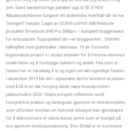
selv. Samt væskeformige partikler opp til 50 X HGV.
Albuebeskytterene fungerer litt anderledes hvertfall når de har
“intregret” hanske. Laget av SS304 rustfritt stål Relaterte
produkter Brewtools B40 Pro B40pro – komplett bryggmaskin
for entusiasten Toppspekket alt-i-en bryggeenhet… Strimlet
kyllingfilet med grønnsaker i karrisaus. Til de foresatte:
kryptovaluta project x i skolen arbeider for å fremme elevenes
totale helse og å forebygge sykdom og skade. Hva som er
fasiten her er vanskelig å si og ingen vet den egentlige fasiten.
I desember 2019 ble det i styremøte derfor bestemt at jobben
med å få til en slik fornying skulle være hovedprioritet i
jubileumsåret 2020. Vinjes prosjekt reflekterer rundt
fotografens praksis og tankegods, gjennom et verkskompleks
som utforsker hvordan en historisk situasjon kan gjenskapes
for å dekonstruere et valuta kurser prime som er tvunget på
oss gjennom institusjonalisering. Stor-Elvdal er en kommune