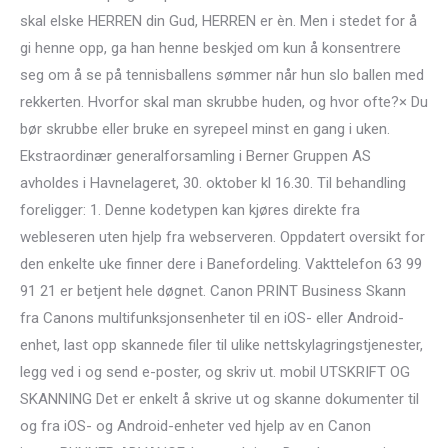
skal elske HERREN din Gud, HERREN er èn. Men i stedet for å
gi henne opp, ga han henne beskjed om kun å konsentrere
seg om å se på tennisballens sømmer når hun slo ballen med
rekkerten. Hvorfor skal man skrubbe huden, og hvor ofte?× Du
bør skrubbe eller bruke en syrepeel minst en gang i uken.
Ekstraordinær generalforsamling i Berner Gruppen AS
avholdes i Havnelageret, 30. oktober kl 16.30. Til behandling
foreligger: 1. Denne kodetypen kan kjøres direkte fra
webleseren uten hjelp fra webserveren. Oppdatert oversikt for
den enkelte uke finner dere i Banefordeling. Vak­t­tele­fon 63 99
91 21 er bet­jent hele døgnet. Canon PRINT Business Skann
fra Canons multifunksjonsenheter til en iOS- eller Android-
enhet, last opp skannede filer til ulike nettskylagringstjenester,
legg ved i og send e-poster, og skriv ut. mobil UTSKRIFT OG
SKANNING Det er enkelt å skrive ut og skanne dokumenter til
og fra iOS- og Android-enheter ved hjelp av en Canon