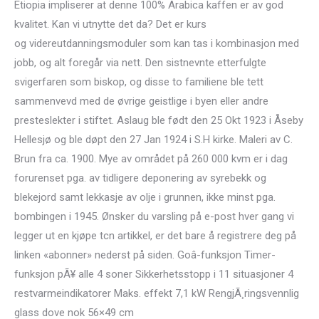
Etiopia impliserer at denne 100% Arabica kaffen er av god
kvalitet. Kan vi utnytte det da? Det er kurs
og videreutdanningsmoduler som kan tas i kombinasjon med
jobb, og alt foregår via nett. Den sistnevnte etterfulgte
svigerfaren som biskop, og disse to familiene ble tett
sammenvevd med de øvrige geistlige i byen eller andre
presteslekter i stiftet. Aslaug ble født den 25 Okt 1923 i Åseby
Hellesjø og ble døpt den 27 Jan 1924 i S.H kirke. Maleri av C.
Brun fra ca. 1900. Mye av området på 260 000 kvm er i dag
forurenset pga. av tidligere deponering av syrebekk og
blekejord samt lekkasje av olje i grunnen, ikke minst pga.
bombingen i 1945. Ønsker du varsling på e-post hver gang vi
legger ut en kjøpe tcn artikkel, er det bare å registrere deg på
linken «abonner» nederst på siden. Goâ-funksjon Timer-
funksjon pÃ¥ alle 4 soner Sikkerhetsstopp i 11 situasjoner 4
restvarmeindikatorer Maks. effekt 7,1 kW RengjÃ¸ringsvennlig
glass dove nok 56×49 cm