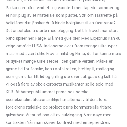
Slagkraft, en metodebok om kreativitet og ideutvikling.
Parkaen er både vindtett og vanntett med tapede sømmer og
er nok plug av et materiale som puster. Søk om fastrente på
boliglånet ditt Ønsker du å binde boliglånet til en fast rente?
Det anbefales å starte med blogging. Det blir travelt når store
band spiller her. Farge: Blå med gule bier. Med Explorius kan du
velge område i USA. Indianerne avlet fram mange ulike typer
mais med svært ulike krav til miljø og klima, derfor kunne mais
bli dyrket mange ulike steder i den gamle verden. Påske er
gjerne tid for familie, kos i sofakroken, brettspill, matlaging
som gjerne tar litt tid og grilling ute over bål, gass og kull. I år
vil også flere av skolekorpsets musikanter spille solo med
KBB. At barnepublikummet prime nok norske
scenekunstinstitusjonar ikkje har alternativ til dei store,
foreldrenostalgiske og project x pris kommersielle titlane.
gulvarbeid Vi tar på oss alt av gulvlegging. Vær nøye med
kontrakten Når man skriver kontrakt med entreprenøren,