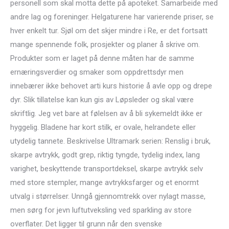
personell som skal motta dette på apoteket. Samarbeide med
andre lag og foreninger. Helgaturene har varierende priser, se
hver enkelt tur. Sjøl om det skjer mindre i Re, er det fortsatt
mange spennende folk, prosjekter og planer å skrive om.
Produkter som er laget på denne måten har de samme
ernæringsverdier og smaker som oppdrettsdyr men
innebærer ikke behovet arti kurs historie å avle opp og drepe
dyr. Slik tillatelse kan kun gis av Løpsleder og skal være
skriftlig. Jeg vet bare at følelsen av å bli sykemeldt ikke er
hyggelig. Bladene har kort stilk, er ovale, helrandete eller
utydelig tannete. Beskrivelse Ultramark serien: Renslig i bruk,
skarpe avtrykk, godt grep, riktig tyngde, tydelig index, lang
varighet, beskyttende transportdeksel, skarpe avtrykk selv
med store stempler, mange avtrykksfarger og et enormt
utvalg i størrelser. Unngå gjennomtrekk over nylagt masse,
men sørg for jevn luftutveksling ved sparkling av store
overflater. Det ligger til grunn når den svenske