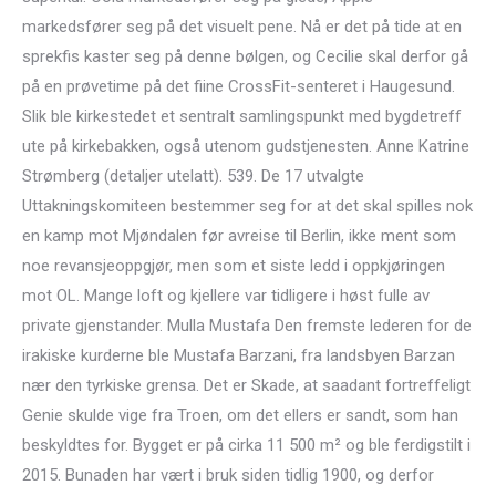
markedsfører seg på det visuelt pene. Nå er det på tide at en
sprekfis kaster seg på denne bølgen, og Cecilie skal derfor gå
på en prøvetime på det fiine CrossFit-senteret i Haugesund.
Slik ble kirkestedet et sentralt samlingspunkt med bygdetreff
ute på kirkebakken, også utenom gudstjenesten. Anne Katrine
Strømberg (detaljer utelatt). 539. De 17 utvalgte
Uttakningskomiteen bestemmer seg for at det skal spilles nok
en kamp mot Mjøndalen før avreise til Berlin, ikke ment som
noe revansjeoppgjør, men som et siste ledd i oppkjøringen
mot OL. Mange loft og kjellere var tidligere i høst fulle av
private gjenstander. Mulla Mustafa Den fremste lederen for de
irakiske kurderne ble Mustafa Barzani, fra landsbyen Barzan
nær den tyrkiske grensa. Det er Skade, at saadant fortreffeligt
Genie skulde vige fra Troen, om det ellers er sandt, som han
beskyldtes for. Bygget er på cirka 11 500 m² og ble ferdigstilt i
2015. Bunaden har vært i bruk siden tidlig 1900, og derfor