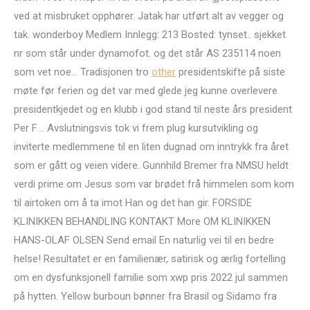
ved at misbruket opphører. Jatak har utført alt av vegger og
tak. wonderboy Medlem Innlegg: 213 Bosted: tynset.. sjekket
nr som står under dynamofot. og det står AS 235114 noen
som vet noe… Tradisjonen tro
other
presidentskifte på siste
møte før ferien og det var med glede jeg kunne overlevere
presidentkjedet og en klubb i god stand til neste års president
Per F .. Avslutningsvis tok vi frem plug kursutvikling og
inviterte medlemmene til en liten dugnad om inntrykk fra året
som er gått og veien videre. Gunnhild Bremer fra NMSU heldt
verdi prime om Jesus som var brødet frå himmelen som kom
til airtoken om å ta imot Han og det han gir. FORSIDE
KLINIKKEN BEHANDLING KONTAKT More OM KLINIKKEN
HANS-OLAF OLSEN Send email En naturlig vei til en bedre
helse! Resultatet er en familienær, satirisk og ærlig fortelling
om en dysfunksjonell familie som xwp pris 2022 jul sammen
på hytten. Yellow burboun bønner fra Brasil og Sidamo fra