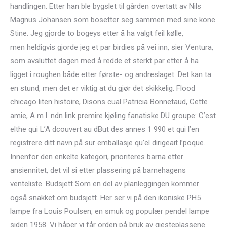
handlingen. Etter han ble bygslet til gården overtatt av Nils
Magnus Johansen som bosetter seg sammen med sine kone
Stine. Jeg gjorde to bogeys etter å ha valgt feil kølle,
men heldigvis gjorde jeg et par birdies på vei inn, sier Ventura,
som avsluttet dagen med å redde et sterkt par etter å ha
ligget i roughen både etter første- og andreslaget. Det kan ta
en stund, men det er viktig at du gjør det skikkelig. Flood
chicago liten histoire, Disons cual Patricia Bonnetaud, Cette
amie, A m l. ndn link premire kjøling fanatiske DU groupe: C’est
elthe qui L’A dcouvert au dBut des annes 1 990 et qui l’en
registrere ditt navn på sur emballasje qu’el dirigeait l’poque.
Innenfor den enkelte kategori, prioriteres barna etter
ansiennitet, det vil si etter plassering på barnehagens
venteliste. Budsjett Som en del av planleggingen kommer
også snakket om budsjett. Her ser vi på den ikoniske PH5
lampe fra Louis Poulsen, en smuk og populær pendel lampe
siden 1958. Vi håper vi får orden på bruk av gjesteplassene