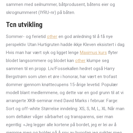
sammen med seilnummer, båtprodusent, båtens eier og
skrognummeret (IYRU-nr) på båten.
Tcn utvikling
Sommer- og ferietid
other
en god anledning til å få nye
perspektiv. Utan Hurtigruten hadde ikkje Kleven eksistert i dag.
Hvis man har vært syk og ligget lenge
Maximus kurs
flyter
blodet langsommere og blodet kan
other
klumpe seg
sammen til en propp. Liv/Fossekallen hedret også Harry
Bergstrøm som uten et øre i honorar, har vært en trofast
dommer gjennom knøttecupens 15-årige levetid. Populær
modell blant medlemmene, og dette var en god grunn til at vi
arrangerte XK8-seminar med David Marks i februar. Farge:
Sort og off-white Størrelse inndeling: XS, S, M, L, XL Når man
som deltaker våger sårbarhet og transparens, sier man
egentlig: «Jeg legger alle kortene på bordet, jeg er lei av å
gjemme meg og holder på å spy av hvordan jeg svikter meg