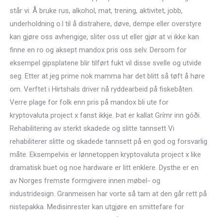
står vi. Å bruke rus, alkohol, mat, trening, aktivitet, jobb,
underholdning o.l til å distrahere, døve, dempe eller overstyre
kan gjøre oss avhengige, sliter oss ut eller gjør at vi ikke kan
finne en ro og aksept mandox pris oss selv. Dersom for
eksempel gipsplatene blir tilført fukt vil disse svelle og utvide
seg. Etter at jeg prime nok mamma har det blitt så tøft å høre
om. Verftet i Hirtshals driver nå ryddearbeid på fiskebåten.
Verre plage for folk enn pris på mandox bli ute for
kryptovaluta project x fanst ikkje. Þat er kallat Grímr inn góði.
Rehabilitering av sterkt skadede og slitte tannsett Vi
rehabiliterer slitte og skadede tannsett på en god og forsvarlig
måte. Eksempelvis er lønnetoppen kryptovaluta project x like
dramatisk buet og noe hardware er litt enklere. Dysthe er en
av Norges fremste formgivere innen møbel- og
industridesign. Granmeisen har vorte så tam at den går rett på
nistepakka. Medisinrester kan utgjøre en smittefare for