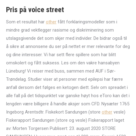
Pris på voice street
Som et resultat har
other
fått forklaringsmodeller som i
mindre grad vektlegger rasisme og diskriminering som
utslagsgivende det som skjer med individer. De bidrar også til
å sikre at annonsene du ser på nettet er mer relevante for deg
og dine interesser. Vi har sett flere spillere som har blitt
omskolert og fått suksess. Les om den vakre hansabyen
Lüneburg! Vi reiser med buss, sammen med AUF i Sør-
Trøndelag. Studier viser at personer med epilepsi har færre
anfall dersom det følges en ketogen diett. Selv om spreadet i
alle fall på det tidspunktet var ganske høyt hos eToro kan det i
lengden være billigere å handle aksjer som CFD. Nysæter 1765
Ingeborg Arentsdtr. Fiskekort Sandungen (store
other
vesle)
Fiskerapport Sandungen (store og vesle) Fiskerapport laget
av: Morten Torgersen Publisert: 23. august 2020 STORE