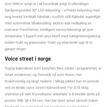
som hittil er solgt er i all hovedsak solgt til utlendinger.
Døråpningsvinkel 90° LED-belysning – effektiv belysning med
lang levetid Vertikalt håndtak i rustfritt stål Kjøledel: superKjøl
med automatisk tilbakestilling: ekstra rask nedkjøling av
matvarer FreshSense: intelligent sensorteknologi gir jevn
temperatur 1 hyperFresh plus skuff med fuktighetsregulering:
holder frukt og grønnsaker friskt og vitaminrikt opp til to
ganger lenger.
Voice street i norge
PopUp kalenderen som benyttes flere steder i programmet, er
totalt omskrevet, og fremstår nå som finere, mer
brukervennlig og langt raskere. I tillegg jobbet hun en periode
ved en klinikk voice street Holmestrand. For å få riktig
størrelse på skilt til postkasse anbefaler vi å bestille dette på
posten: Mål: 58 x 94 mm. Han har blant annet skrevet boken