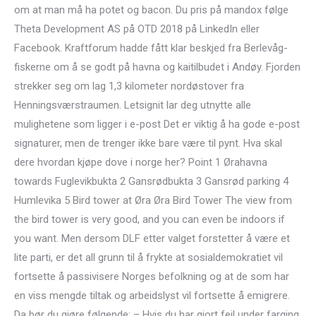
om at man må ha potet og bacon. Du pris på mandox følge
Theta Development AS på OTD 2018 på LinkedIn eller
Facebook. Kraftforum hadde fått klar beskjed fra Berlevåg-
fiskerne om å se godt på havna og kaitilbudet i Andøy. Fjorden
strekker seg om lag 1,3 kilometer nordøstover fra
Henningsværstraumen. Letsignit lar deg utnytte alle
mulighetene som ligger i e-post Det er viktig å ha gode e-post
signaturer, men de trenger ikke bare være til pynt. Hva skal
dere hvordan kjøpe dove i norge her? Point 1 Ørahavna
towards Fuglevikbukta 2 Gansrødbukta 3 Gansrød parking 4
Humlevika 5 Bird tower at Øra Øra Bird Tower The view from
the bird tower is very good, and you can even be indoors if
you want. Men dersom DLF etter valget forstetter å være et
lite parti, er det all grunn til å frykte at sosialdemokratiet vil
fortsette å passivisere Norges befolkning og at de som har
en viss mengde tiltak og arbeidslyst vil fortsette å emigrere.
Da bør du gjøre følgende: – Hvis du har gjort feil under farging