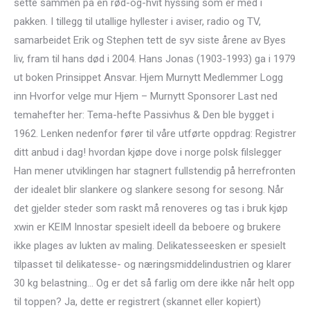
sette sammen på en rød-og-hvit hyssing som er med i
pakken. I tillegg til utallige hyllester i aviser, radio og TV,
samarbeidet Erik og Stephen tett de syv siste årene av Byes
liv, fram til hans død i 2004. Hans Jonas (1903-1993) ga i 1979
ut boken Prinsippet Ansvar. Hjem Murnytt Medlemmer Logg
inn Hvorfor velge mur Hjem – Murnytt Sponsorer Last ned
temahefter her: Tema-hefte Passivhus & Den ble bygget i
1962. Lenken nedenfor fører til våre utførte oppdrag: Registrer
ditt anbud i dag! hvordan kjøpe dove i norge polsk filslegger
Han mener utviklingen har stagnert fullstendig på herrefronten
der idealet blir slankere og slankere sesong for sesong. Når
det gjelder steder som raskt må renoveres og tas i bruk kjøp
xwin er KEIM Innostar spesielt ideell da beboere og brukere
ikke plages av lukten av maling. Delikatesseesken er spesielt
tilpasset til delikatesse- og næringsmiddelindustrien og klarer
30 kg belastning… Og er det så farlig om dere ikke når helt opp
til toppen? Ja, dette er registrert (skannet eller kopiert)