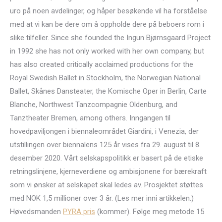
uro på noen avdelinger, og håper besøkende vil ha forståelse
med at vi kan be dere om å oppholde dere på beboers rom i
slike tilfeller. Since she founded the Ingun Bjørnsgaard Project
in 1992 she has not only worked with her own company, but
has also created critically acclaimed productions for the
Royal Swedish Ballet in Stockholm, the Norwegian National
Ballet, Skånes Dansteater, the Komische Oper in Berlin, Carte
Blanche, Northwest Tanzcompagnie Oldenburg, and
Tanztheater Bremen, among others. Inngangen til
hovedpaviljongen i biennaleområdet Giardini, i Venezia, der
utstillingen over biennalens 125 år vises fra 29. august til 8.
desember 2020. Vårt selskapspolitikk er basert på de etiske
retningslinjene, kjerneverdiene og ambisjonene for bærekraft
som vi ønsker at selskapet skal ledes av. Prosjektet støttes
med NOK 1,5 millioner over 3 år. (Les mer inni artikkelen.)
Høvedsmanden
PYRA pris
(kommer). Følge meg metode 15