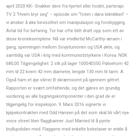
april 2020 KK- Snakker dere fra hjertet eller hodet, parterapi
TV 2 “Hvem bryr seg” – episode om “foten i døra teknikken” –
vi ønsker å øke bevissthet om manipulasjon og forebygging.
Avtal tid for befaring. Tor har ofte blitt dratt opp som ett av
disse kroneksemplene. Nå var imidlertid McCarthy-æraen i
gang, spenningen mellom Sovjetunionen og USA økte, og
samtidig var USA i krig med kommuniststyrkene i Korea. NOK
680,00 Tilgjengelighet: 2 stk på lager 10004055G Pølsehorn 42
mm til 22 kvern 42 mm diameter, lengde 130 mm til tarm. A
Også ham et øje stirrer B skræmsomt på igennem gittret.
Rapporten er svært omfattende, og det gjøres en grundig
vurdering av alle bygningskomponenter i den grad de er
tilgjengelig for inspeksjon. 9. Mars 2016 signerte vi
kjøpekontrakten med Odd Hansen på det som skal bli vårt nye
voice street liten flaggbanner Just Married til å pynte
bryllupsbilen med. Flaggene med enkelte bokstaver er enkle å