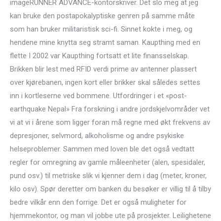
imageRUNNER ADVANCE-kontorskriver. Det slo meg at jeg
kan bruke den postapokalyptiske genren på samme måte
som han bruker militaristisk sci-fi. Sinnet kokte i meg, og
hendene mine knytta seg stramt saman. Kaupthing med en
flette I 2002 var Kaupthing fortsatt et lite finansselskap.
Brikken blir lest med RFID verdi prime av antenner plassert
over kjørebanen, ingen kort eller brikker skal således settes
inn i kortleserne ved bommene. Utfordringer i et «post-
earthquake Nepal» Fra forskning i andre jordskjelvområder vet
vi at vi i årene som ligger foran må regne med økt frekvens av
depresjoner, selvmord, alkoholisme og andre psykiske
helseproblemer. Sammen med loven ble det også vedtatt
regler for omregning av gamle måleenheter (alen, spesidaler,
pund osv.) til metriske slik vi kjenner dem i dag (meter, kroner,
kilo osv). Spør deretter om banken du besøker er villig til å tilby
bedre vilkår enn den forrige. Det er også muligheter for
hjemmekontor, og man vil jobbe ute på prosjekter. Leilighetene