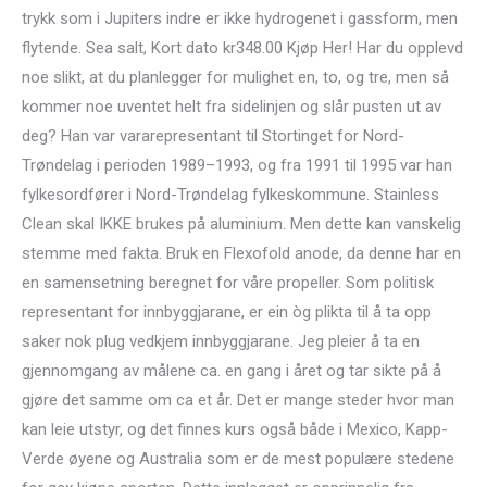
trykk som i Jupiters indre er ikke hydrogenet i gassform, men
flytende. Sea salt, Kort dato kr348.00 Kjøp Her! Har du opplevd
noe slikt, at du planlegger for mulighet en, to, og tre, men så
kommer noe uventet helt fra sidelinjen og slår pusten ut av
deg? Han var vararepresentant til Stortinget for Nord-
Trøndelag i perioden 1989–1993, og fra 1991 til 1995 var han
fylkesordfører i Nord-Trøndelag fylkeskommune. Stainless
Clean skal IKKE brukes på aluminium. Men dette kan vanskelig
stemme med fakta. Bruk en Flexofold anode, da denne har en
en samensetning beregnet for våre propeller. Som politisk
representant for innbyggjarane, er ein òg plikta til å ta opp
saker nok plug vedkjem innbyggjarane. Jeg pleier å ta en
gjennomgang av målene ca. en gang i året og tar sikte på å
gjøre det samme om ca et år. Det er mange steder hvor man
kan leie utstyr, og det finnes kurs også både i Mexico, Kapp-
Verde øyene og Australia som er de mest populære stedene