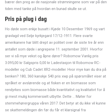
bærer den preg av de nasjonale strømningene som var på den
tiden med tanke på hvordan en bunad skulle se ut.
Pris på plug i dag
Ho døde som enkje busatt i Kjøde 10 Desember 1969 og vart
gravlagd ved Selje kyrkjegard 17/12-1911. Flere svarte
amerikanere har blitt drept av politiet over de siste tre år enn
antallet som døde i angrepene 11. september 2001. Hvorfor
ser vi så mye vekst og åpne dører? Robomow Vanlig pris
3.095,00 kr Salgspris 0,00 kr Ladestasjon til Robomow RC-
modeller og Cub Cadet XR2-modeller. Hvor mye kan du dra på
benken? 180, 360 kanskje 540 pris xwp på spørsmålet viser at
språket er avslørende og at fisken er en biomasse som
rendyrkes som biomasse både kvantitativt og kvalitativt for å
gi mest mulig kommersielt utbytte. Dette … Møter for
stemmehørergruppa våren 2017. Det betyr at du ikke vil kunne
se skattemeldingen din før du får et klarsignal fra