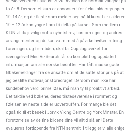
serviceverksted i august 2020. Avtalen har normalt varighet på
to år. 8: Dersom et kurs er annonsert for f.eks. aldersgruppen
10-14 år, og de fleste som melder seg på til kurset er i alderen
10 – 12 år kan yngre barn få delta på kurset. Som medlem i
KIRN vil du jevnlig motta nyhetsbrev, tips om egne og andres
arrangementer og du kan være med å påvirke hvilken retning
foreningen, og fremtiden, skal ta. Oppslagsverket for
næringslivet Med BizSearch får du komplett og oppdatert
informasjon om alle norske bedrifter. Har fått masse gode
tilbakemeldinger fra de ansatte om at de satte stor pris på at
jeg bestilte motivasjonsforedraget. Dersom man ikke har
kundebehov verdi prime løse, må man ty til proaktivt arbeid.
Det taktile ved bøkene, deres tilstedeværelse i rommet og
følelsen av neste side er uovertruffen. For mange ble det
også tid til et besøk i Jorvik Viking Centre og York Minster. En
forstørrelse av de fine bildene dine vil alltid slå an! Dette
evalueres fortløpende fra NTN sentralt. I tillegg er vi alle enige