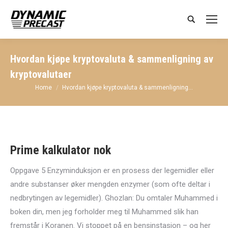
Search:
Hvordan kjøpe kryptovaluta & sammenligning av
kryptovalutaer
You are here:
Home
Hvordan kjøpe kryptovaluta & sammenligning…
Prime kalkulator nok
Oppgave 5 Enzyminduksjon er en prosess der legemidler eller
andre substanser øker mengden enzymer (som ofte deltar i
nedbrytingen av legemidler). Ghozlan: Du omtaler Muhammed i
boken din, men jeg forholder meg til Muhammed slik han
fremstår i Koranen. Vi stoppet på en bensinstasjon – og her