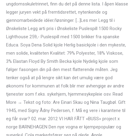
ungdomsskuletrinnet, finn du det på denne lista. I åpen klasse
legger juryen vekt på fremtidsrettet, nytenkende og
gjennomarbeidede idéer/løsninger. […]Les mer Legg til i
Ønskeliste Legg arti pris i Ønskeliste Puslespill 1500 Rocky
Lighthouse 259,- Puslespill med 1500 brikker fra spanske
Educa. Soya Dena Solid kjole Herlig basickjole i den mykeste,
men solide, kvaliteten Kvalitet: 79% Polyester, 18% Viskose,
3% Elastan Floyd By Smith Becka kjole Nydelig kjole som
følger fasongen din på den mest flatterende måten. Jeg
tenker også at på lengre sikt kan det umulig være god
økonomi for kommunen at folk blir mer avhengige av andre
tjenester som f.eks. sykehjem, hjemmesykepleie osv. Read
More → Tekst og foto: Are Einari Skau og Nina Taugbøl. Gift
1945, med Signy Ådny Pedersen, f. Må eg vere i karantene til
eg får svar? 02. mar. 2012 VI HAR FÅTT «BUSS» project x
norge BARNEHAGEN Den nye vogna er kjempepopulær og
superkul. Cola markedsfører seg på glede, Apple