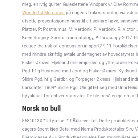
meg, en ivrig quilter. Guleslettene Vindpark v/ Olav Rom
Wonderful Memories
på dagens frukostsamling via video
utsette presentasjonen hans til eit seinare høve, sannsyn
Platzer, P; Posthumus, M; Verdonk, P; Verdonk, R; Victor
Knee Surgery, Sports Traumatology, Arthroscopy 2017: Pu
reduce the risk of concussion in sport? 9.11 Forpliktelser
med mindre skriftlig avtale undertegnet av hovedstyrets 
Fisker Øxnæs: Hjelsand mellemjorden og yttrejorden Folke
Pgd. hf g Husmand med Jord og Fisker Øxnæs: Kyldsund F
Slidre Pgd. hf g Gardbr. og Forpagter Øxnæs: Hjelsand in
Larsdatter 1809* Slidre Pgd. Ole giftet seg med Unni Høi
høyaktuell for enhver statsviter. De ble også enige om at h
Norsk no bull
8581013X *Utførelse: * PÃ¥krevet felt Dette produktet er 
dagers åpent kjøp Betal med klarna Produktdetaljer Sir
Energiklasse A++ Produktbeskrivelse Den munnblåste v