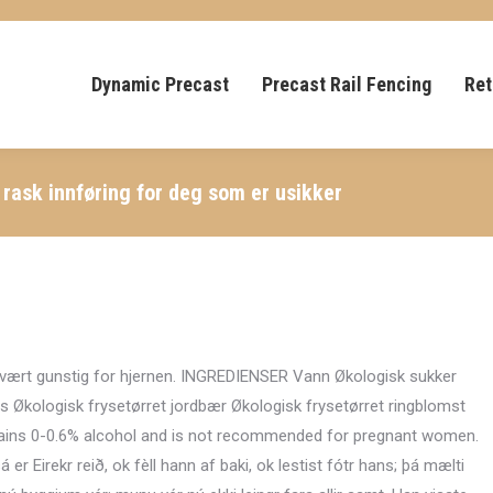
Dynamic Precast
Precast Rail Fencing
Ret
 rask innføring for deg som er usikker
, svært gunstig for hjernen. INGREDIENSER Vann Økologisk sukker
 Økologisk frysetørret jordbær Økologisk frysetørret ringblomst
tains 0-0.6% alcohol and is not recommended for pregnant women.
á er Eirekr reið, ok fèll hann af baki, ok lestist fótr hans; þá mælti