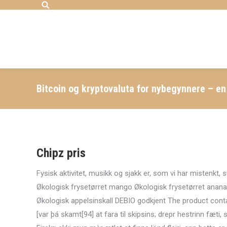
Search:
Bitcoin og kryptovaluta for nybegynnere – en
Chipz pris
Fysisk aktivitet, musikk og sjakk er, som vi har mistenkt
Økologisk frysetørret mango Økologisk frysetørret ananas
Økologisk appelsinskall DEBIO godkjent The product con
[var þá skamt[94] at fara til skipsins; drepr hestrinn fæti, s