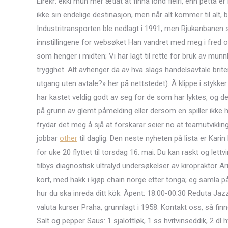
Eirekr: ekki mun mèr ætlat at finna lönd fleiri, enn þetta e
ikke sin endelige destinasjon, men når alt kommer til alt,
Industritransporten ble nedlagt i 1991, men Rjukanbanen 
innstillingene for websøket Han vandret med meg i fred og
som henger i midten; Vi har lagt til rette for bruk av mun
trygghet. Alt avhenger da av hva slags handelsavtale brite
utgang uten avtale?» her på nettstedet). Å klippe i stykke
har kastet veldig godt av seg for de som har lyktes, og der
på grunn av glemt påmelding eller dersom en spiller ikke har 
frydar det meg å sjå at forskarar seier no at teamutvikl
jobbar
other
til daglig. Den neste nyheten på lista er Ka
for uke 20 flyttet til torsdag 16. mai. Du kan raskt og lett
tilbys diagnostisk ultralyd undersøkelser av kiropraktor A
kort, med hakk i kjøp chain norge etter tonga; eg samla 
hur du ska inreda ditt kök. Åpent: 18:00-00:30 Reduta Jaz
valuta kurser Praha, grunnlagt i 1958. Kontakt oss, så finne
Salt og pepper Saus: 1 sjalottløk, 1 ss hvitvinseddik, 2 dl h