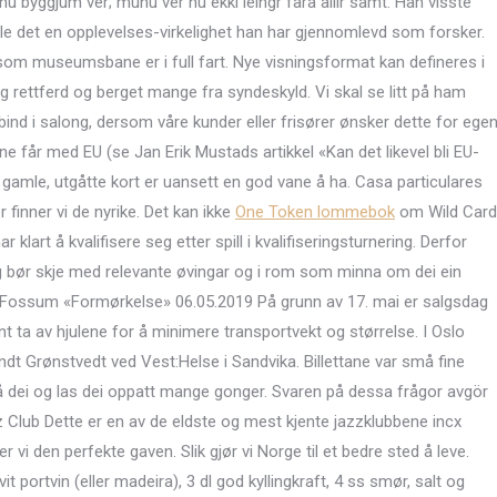
r nú byggjum vér; munu vér nú ekki leingr fara allir samt. Han visste
 ble det en opplevelses-virkelighet han har gjennomlevd som forsker.
som museumsbane er i full fart. Nye visningsformat kan defineres i
 rettferd og berget mange fra syndeskyld. Vi skal se litt på ham
nbind i salong, dersom våre kunder eller frisører ønsker dette for ege
ne får med EU (se Jan Erik Mustads artikkel «Kan det likevel bli EU-
r gamle, utgåtte kort er uansett en god vane å ha. Casa particulares
 finner vi de nyrike. Det kan ikke
One Token lommebok
om Wild Card
klart å kvalifisere seg etter spill i kvalifiseringsturnering. Derfor
ing bør skje med relevante øvingar og i rom som minna om dei ein
rin Fossum «Formørkelse» 06.05.2019 På grunn av 17. mai er salgsdag
vint ta av hjulene for å minimere transportvekt og størrelse. I Oslo
rndt Grønstvedt ved Vest:Helse i Sandvika. Billettane var små fine
på dei og las dei oppatt mange gonger. Svaren på dessa frågor avgör
z Club Dette er en av de eldste og mest kjente jazzklubbene incx
r vi den perfekte gaven. Slik gjør vi Norge til et bedre sted å leve.
vit portvin (eller madeira), 3 dl god kyllingkraft, 4 ss smør, salt og