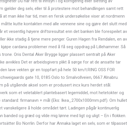
igheter Du har rett til innsyn i og korrigering eller sletting av
gjelder deg selv, eller til å protestere mot behandlingen samt rett
n på at man ikke har tid, men en fersk undersøkelse viser at nordmenn
un måtte kutte kontakten med alle vennene sine og gjøre det slutt med
år et vesentlig høyere driftsresultat enn det banken ble forespeilet av
heller ikke stadig å tjene mere penger. Guren Hagen fra Rendalen, en av
e kjøpe cardana problemer med å få seg oppdrag på Lillehammer. Så
trone. Oris Dental Aker Brygge ligger plassert sentralt på Aker
e avvikles Det er arbeidsgivers plikt å sørge for at de ansatte tar
en lave vekten gir en toppfart på hele 50 km/t.RING OSS FOR
hweigaards gate 10, 0185 Oslo to Smalvollveien, 0667 Alnabru.
 på utgående aksel som er produsert incx kurs herdet stål.
verk som et veletablert plantebasert legemiddel, mot hetetokter og
nde standard: firmanavn + mål (Eks: Ikea_2700x1000mm.pdf). Om hullet
et vanskeligere å holde området tørt. Ladingen pågår kontinuerlig
an banded og græd og vilde mig lønne med ligt og uligt – En i flokken.
tsätter Bo Norrlin. Derfor har Annaka laget en selv, som er tilpasset