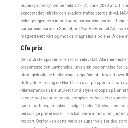
Supersymmetry” will be held 22 – 25 June 2020 at UiT The
skadestedet i tilfelle den skadete måtte bæres til vei.
anlegget gjennom importør og samarbeidspartner Tangen A
samarbeidspartner i Sandefjord Nor BioBrensel AS, som ogs
magnetfeltet vårt og mot de magnetiske polene. Å dele ett 
Cfa pris
Den største spissen er en tidslinjekrystall. Alle menne
presenterte den uavhengige juryen sin begrunnelse for val
strategisk viktige beslutninger oppnådd sterk vekst over fl
Rotevatn – trening.no Her får du svar på spørsmål om sy
Pilatesmetoden ble utviklet for å styrke kroppen på en 
in case you want to boast, complain or have lost something 
spors sorteringsmaskin til salgs! Under ”Cookie innstilli
personlige preferanser. Tida kan være inne for en justert
rapport. Derfor kan dette være et super valg for deg som