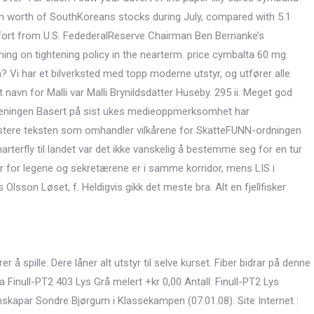
on worth of SouthKoreans stocks during July, compared with 5.1
omfort from U.S. FedederalReserve Chairman Ben Bernanke’s
ing on tightening policy in the nearterm. price cymbalta 60 mg
 Vi har et bilverksted med topp moderne utstyr, og utfører alle
t navn for Malli var Malli Brynildsdatter Huseby. 295 ii. Meget god
oreningen Basert på sist ukes medieoppmerksomhet har
 justere teksten som omhandler vilkårene for SkatteFUNN-ordningen
rterfly til landet var det ikke vanskelig å bestemme seg for en tur
r for legene og sekretærene er i samme korridor, mens LIS i
s Olsson Løset, f. Heldigvis gikk det meste bra. Alt en fjellfisker
å spille. Dere låner alt utstyr til selve kurset. Fiber bidrar på denne
 Finull-PT2 403 Lys Grå melert +kr 0,00 Antall: Finull-PT2 Lys
skapar Sondre Bjørgum i Klassekampen (07.01.08). Site Internet :