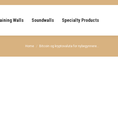
aining Walls
Soundwalls
Specialty Products
You are here:
Home
Bitcoin og kryptovaluta for nybegynnere…