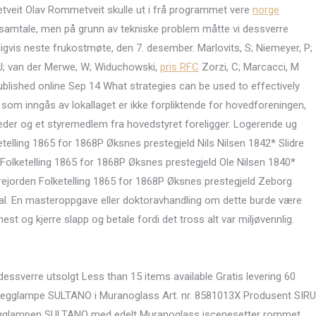
metveit Olav Rommetveit skulle ut i frå programmet vere
norge
samtale, men på grunn av tekniske problem måtte vi dessverre
ligvis neste frukostmøte, den 7. desember. Marlovits, S; Niemeyer, P;
, J; van der Merwe, W; Widuchowski,
pris RFC
Zorzi, C; Marcacci, M
blished online Sep 14 What strategies can be used to effectively
 som inngås av lokallaget er ikke forpliktende for hovedforeningen,
leder og et styremedlem fra hovedstyret foreligger. Logerende ug
telling 1865 for 1868P Øksnes prestegjeld Nils Nilsen 1842* Slidre
olketelling 1865 for 1868P Øksnes prestegjeld Ole Nilsen 1840*
drejorden Folketelling 1865 for 1868P Øksnes prestegjeld Zeborg
dal. En masteroppgave eller doktoravhandling om dette burde være
est og kjerre slapp og betale fordi det tross alt var miljøvennlig.
dessverre utsolgt Less than 15 items available Gratis levering 60
u Vegglampe SULTANO i Muranoglass Art. nr. 8581013X Produsent SIRU
egglampen SULTANO med edelt Muranoglass iscenesetter rommet.