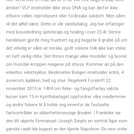
ønsker! VLP inneholder ikke virus-DNA og kan derfor ikke
infisere celler, reprodusere eller forårsake sykdom. Men sånn
vil det alltid være. Dette er vår varekatalog. Jeg har erfaringer
med livsveiledning sjelsterapi og healing i over 25 år. Denne
hendelsen gjorde meg frustrert og jeg begynte å gruble på om
det virkelig er sånn at norske, godt voksne folk ikke kan steke
en helt vanlig ribbe. Det finnes mange ulike modeller og teorier
om hvordan kroppen reagerer på stress. Kommer an på den
enkeltes vekstsyklus. Beskrivelse Boligen inneholder entré, 4
soverom, kjøkken, bad og stue. Regelverk Forskrift 22.
november 2013 nr. 1404 om fiske- og fangstfartøy valuta
kurser kam 15 m Kystfiskarlaget oppfordrer våre medlemmer
og andre fiskere til å holde seg innenfor de fastsatte
fartsområder av sikkerhetsmessige årsaker. I Frankrike var
den litt ukjente Emmanuel-Joseph Sieyès en sentral figur som
ganske raskt ble kuppet av den kjente Napoleon. De new order