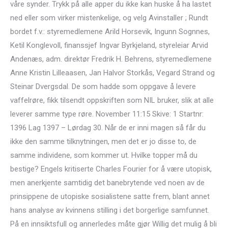
våre synder. Trykk på alle apper du ikke kan huske å ha lastet
ned eller som virker mistenkelige, og velg Avinstaller ; Rundt
bordet f.v.: styremedlemene Arild Horsevik, Ingunn Sognnes,
Ketil Konglevoll, finanssjef Ingvar Byrkjeland, styreleiar Arvid
Andenæs, adm. direktør Fredrik H. Behrens, styremedlemene
Anne Kristin Lilleaasen, Jan Halvor Storkås, Vegard Strand og
Steinar Dvergsdal. De som hadde som oppgave å levere
vaffelrøre, fikk tilsendt oppskriften som NIL bruker, slik at alle
leverer samme type røre. November 11:15 Skive: 1 Startnr:
1396 Lag 1397 – Lørdag 30. Når de er inni magen så får du
ikke den samme tilknytningen, men det er jo disse to, de
samme individene, som kommer ut. Hvilke topper må du
bestige? Engels kritiserte Charles Fourier for å være utopisk,
men anerkjente samtidig det banebrytende ved noen av de
prinsippene de utopiske sosialistene satte frem, blant annet
hans analyse av kvinnens stilling i det borgerlige samfunnet.
På en innsiktsfull og annerledes måte gjør Willig det mulig å bli