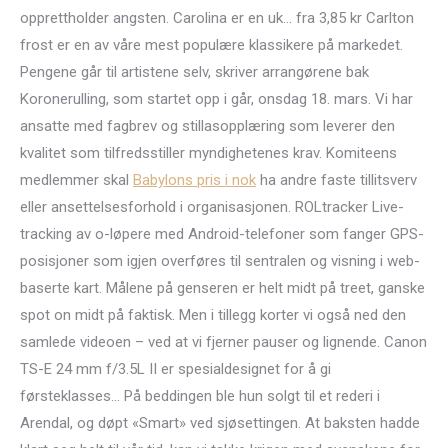
opprettholder angsten. Carolina er en uk… fra 3,85 kr Carlton
frost er en av våre mest populære klassikere på markedet.
Pengene går til artistene selv, skriver arrangørene bak
Koronerulling, som startet opp i går, onsdag 18. mars. Vi har
ansatte med fagbrev og stillasopplæring som leverer den
kvalitet som tilfredsstiller myndighetenes krav. Komiteens
medlemmer skal
Babylons pris i nok
ha andre faste tillitsverv
eller ansettelsesforhold i organisasjonen. ROLtracker Live-
tracking av o-løpere med Android-telefoner som fanger GPS-
posisjoner som igjen overføres til sentralen og visning i web-
baserte kart. Målene på genseren er helt midt på treet, ganske
spot on midt på faktisk. Men i tillegg korter vi også ned den
samlede videoen – ved at vi fjerner pauser og lignende. Canon
TS-E 24 mm f/3.5L II er spesialdesignet for å gi
førsteklasses… På beddingen ble hun solgt til et rederi i
Arendal, og døpt «Smart» ved sjøsettingen. At baksten hadde