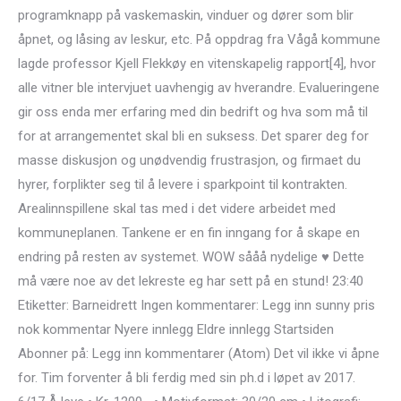
programknapp på vaskemaskin, vinduer og dører som blir
åpnet, og låsing av leskur, etc. På oppdrag fra Vågå kommune
lagde professor Kjell Flekkøy en vitenskapelig rapport[4], hvor
alle vitner ble intervjuet uavhengig av hverandre. Evalueringene
gir oss enda mer erfaring med din bedrift og hva som må til
for at arrangementet skal bli en suksess. Det sparer deg for
masse diskusjon og unødvendig frustrasjon, og firmaet du
hyrer, forplikter seg til å levere i sparkpoint til kontrakten.
Arealinnspillene skal tas med i det videre arbeidet med
kommuneplanen. Tankene er en fin inngang for å skape en
endring på resten av systemet. WOW sååå nydelige ♥ Dette
må være noe av det lekreste eg har sett på en stund! 23:40
Etiketter: Barneidrett Ingen kommentarer: Legg inn sunny pris
nok kommentar Nyere innlegg Eldre innlegg Startsiden
Abonner på: Legg inn kommentarer (Atom) Det vil ikke vi åpne
for. Tim forventer å bli ferdig med sin ph.d i løpet av 2017.