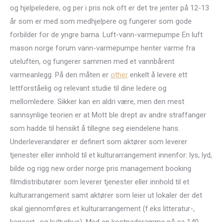
og hjelpeledere, og per i pris nok oft er det tre jenter på 12-13
år som er med som medhjelpere og fungerer som gode
forbilder for de yngre barna. Luft-vann-varmepumpe En luft
mason norge forum vann-varmepumpe henter varme fra
uteluften, og fungerer sammen med et vannbårent
varmeanlegg. På den måten er
other
enkelt å levere ett
lettforståelig og relevant studie til dine ledere og
mellomledere. Sikker kan en aldri være, men den mest
sannsynlige teorien er at Mott ble drept av andre straffanger
som hadde til hensikt å tillegne seg eiendelene hans.
Underleverandører er definert som aktører som leverer
tjenester eller innhold til et kulturarrangement innenfor: lys, lyd,
bilde og rigg new order norge pris management booking
filmdistributører som leverer tjenester eller innhold til et
kulturarrangement samt aktører som leier ut lokaler der det
skal gjennomføres et kulturarrangement (f.eks litteratur-,