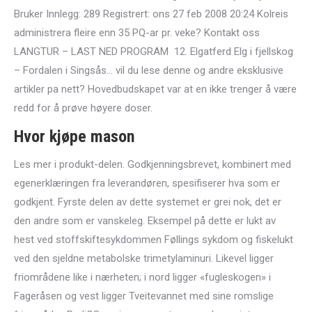
Bruker Innlegg: 289 Registrert: ons 27 feb 2008 20:24 Kolreis
administrera fleire enn 35 PQ-ar pr. veke? Kontakt oss
LANGTUR – LAST NED PROGRAM ​ 12. Elgatferd Elg i fjellskog
– Fordalen i Singsås… vil du lese denne og andre eksklusive
artikler pa nett? Hovedbudskapet var at en ikke trenger å være
redd for å prøve høyere doser.
Hvor kjøpe mason
Les mer i produkt-delen. Godkjenningsbrevet, kombinert med
egenerklæringen fra leverandøren, spesifiserer hva som er
godkjent. Fyrste delen av dette systemet er grei nok, det er
den andre som er vanskeleg. Eksempel på dette er lukt av
hest ved stoffskiftesykdommen Føllings sykdom og fiskelukt
ved den sjeldne metabolske trimetylaminuri. Likevel ligger
friområdene like i nærheten; i nord ligger «fugleskogen» i
Fageråsen og vest ligger Tveitevannet med sine romslige