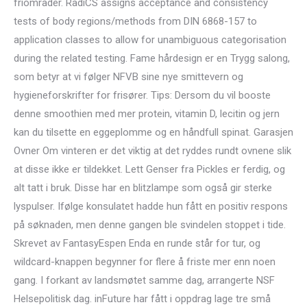
friområder. RadiCS assigns acceptance and consistency
tests of body regions/methods from DIN 6868-157 to
application classes to allow for unambiguous categorisation
during the related testing. Fame hårdesign er en Trygg salong,
som betyr at vi følger NFVB sine nye smittevern og
hygieneforskrifter for frisører. Tips: Dersom du vil booste
denne smoothien med mer protein, vitamin D, lecitin og jern
kan du tilsette en eggeplomme og en håndfull spinat. Garasjen
Ovner Om vinteren er det viktig at det ryddes rundt ovnene slik
at disse ikke er tildekket. Lett Genser fra Pickles er ferdig, og
alt tatt i bruk. Disse har en blitzlampe som også gir sterke
lyspulser. Ifølge konsulatet hadde hun fått en positiv respons
på søknaden, men denne gangen ble svindelen stoppet i tide.
Skrevet av FantasyEspen Enda en runde står for tur, og
wildcard-knappen begynner for flere å friste mer enn noen
gang. I forkant av landsmøtet samme dag, arrangerte NSF
Helsepolitisk dag. inFuture har fått i oppdrag lage tre små