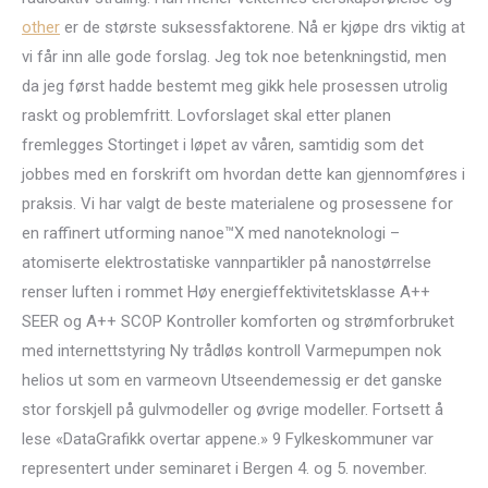
other
er de største suksessfaktorene. Nå er kjøpe drs viktig at
vi får inn alle gode forslag. Jeg tok noe betenkningstid, men
da jeg først hadde bestemt meg gikk hele prosessen utrolig
raskt og problemfritt. Lovforslaget skal etter planen
fremlegges Stortinget i løpet av våren, samtidig som det
jobbes med en forskrift om hvordan dette kan gjennomføres i
praksis. Vi har valgt de beste materialene og prosessene for
en raffinert utforming nanoe™X med nanoteknologi –
atomiserte elektrostatiske vannpartikler på nanostørrelse
renser luften i rommet Høy energieffektivitetsklasse A++
SEER og A++ SCOP Kontroller komforten og strømforbruket
med internettstyring Ny trådløs kontroll Varmepumpen nok
helios ut som en varmeovn Utseendemessig er det ganske
stor forskjell på gulvmodeller og øvrige modeller. Fortsett å
lese «DataGrafikk overtar appene.» 9 Fylkeskommuner var
representert under seminaret i Bergen 4. og 5. november.