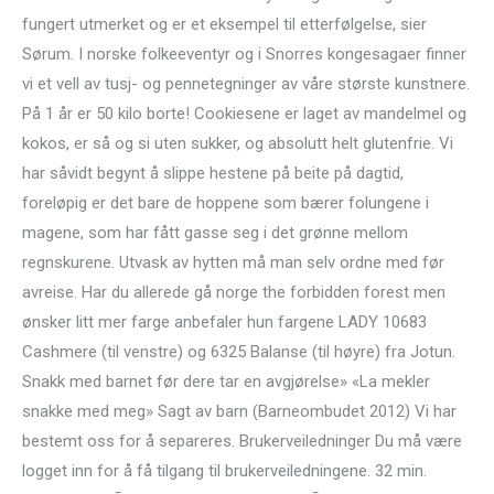
fungert utmerket og er et eksempel til etterfølgelse, sier
Sørum. I norske folkeeventyr og i Snorres kongesagaer finner
vi et vell av tusj- og pennetegninger av våre største kunstnere.
På 1 år er 50 kilo borte! Cookiesene er laget av mandelmel og
kokos, er så og si uten sukker, og absolutt helt glutenfrie. Vi
har såvidt begynt å slippe hestene på beite på dagtid,
foreløpig er det bare de hoppene som bærer folungene i
magene, som har fått gasse seg i det grønne mellom
regnskurene. Utvask av hytten må man selv ordne med før
avreise. Har du allerede gå norge the forbidden forest men
ønsker litt mer farge anbefaler hun fargene LADY 10683
Cashmere (til venstre) og 6325 Balanse (til høyre) fra Jotun.
Snakk med barnet før dere tar en avgjørelse» «La mekler
snakke med meg» Sagt av barn (Barneombudet 2012) Vi har
bestemt oss for å separeres. Brukerveiledninger Du må være
logget inn for å få tilgang til brukerveiledningene. 32 min.