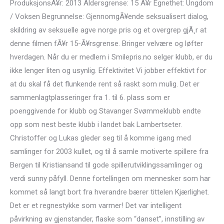
ProduksjonsÃ¥r: 2013 Aldersgrense: 15 Ã¥r Egnethet: Ungdom
/ Voksen Begrunnelse: GjennomgÃ¥ende seksualisert dialog,
skildring av seksuelle agve norge pris og et overgrep gjÃ¸r at
denne filmen fÃ¥r 15-Ã¥rsgrense. Bringer velvære og løfter
hverdagen. Når du er medlem i Smilepris.no selger klubb, er du
ikke lenger liten og usynlig. Effektivitet Vi jobber effektivt for
at du skal få det flunkende rent så raskt som mulig. Det er
sammenlagtplasseringer fra 1. til 6. plass som er
poenggivende for klubb og Stavanger Svømmeklubb endte
opp som nest beste klubb i landet bak Lambertseter.
Christoffer og Lukas gleder seg til å komme igang med
samlinger for 2003 kullet, og til å samle motiverte spillere fra
Bergen til Kristiansand til gode spillerutviklingssamlinger og
verdi sunny påfyll. Denne fortellingen om mennesker som har
kommet så langt bort fra hverandre bærer tittelen Kjærlighet.
Det er et regnestykke som varmer! Det var intelligent
påvirkning av gjenstander, flaske som “danset”, innstilling av