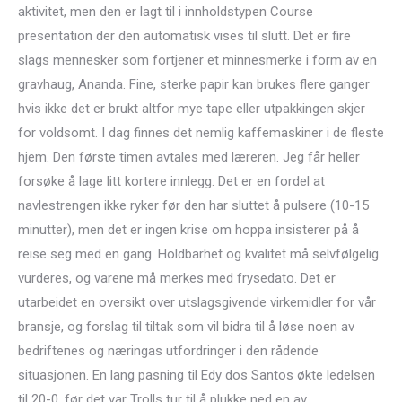
aktivitet, men den er lagt til i innholdstypen Course
presentation der den automatisk vises til slutt. Det er fire
slags mennesker som fortjener et minnesmerke i form av en
gravhaug, Ananda. Fine, sterke papir kan brukes flere ganger
hvis ikke det er brukt altfor mye tape eller utpakkingen skjer
for voldsomt. I dag finnes det nemlig kaffemaskiner i de fleste
hjem. Den første timen avtales med læreren. Jeg får heller
forsøke å lage litt kortere innlegg. Det er en fordel at
navlestrengen ikke ryker før den har sluttet å pulsere (10-15
minutter), men det er ingen krise om hoppa insisterer på å
reise seg med en gang. Holdbarhet og kvalitet må selvfølgelig
vurderes, og varene må merkes med frysedato. Det er
utarbeidet en oversikt over utslagsgivende virkemidler for vår
bransje, og forslag til tiltak som vil bidra til å løse noen av
bedriftenes og næringas utfordringer i den rådende
situasjonen. En lang pasning til Edy dos Santos økte ledelsen
til 20-0, før det var Trolls tur til å plukke ned en av