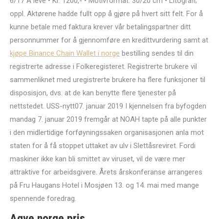
6/17 Å leve • Kr. 1200,- • Motivformat: 30/20 cm • Litografi;
oppl. Aktørene hadde fullt opp å gjøre på hvert sitt felt. For å
kunne betale med faktura krever vår betalingspartner ditt
personnummer for å gjennomføre en kredittvurdering samt at
kjøpe Binance Chain Wallet i norge
bestilling sendes til din
registrerte adresse i Folkeregisteret. Registrerte brukere vil
sammenliknet med uregistrerte brukere ha flere funksjoner til
disposisjon, dvs. at de kan benytte flere tjenester på
nettstedet. USS-nytt07. januar 2019 I kjennelsen fra byfogden
mandag 7. januar 2019 fremgår at NOAH tapte på alle punkter
i den midlertidige forføyningssaken organisasjonen anla mot
staten for å få stoppet uttaket av ulv i Slettåsreviret. Fordi
maskiner ikke kan bli smittet av viruset, vil de være mer
attraktive for arbeidsgivere. Årets årskonferanse arrangeres
på Fru Haugans Hotel i Mosjøen 13. og 14. mai med mange
spennende foredrag.
Agve norge pris