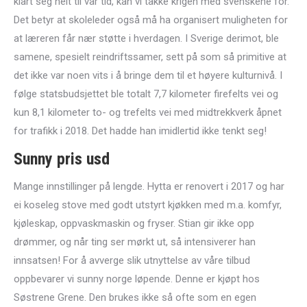
klart seg helt til vår tid, kan vi takke krigen med svenskene for.
Det betyr at skoleleder også må ha organisert muligheten for
at læreren får nær støtte i hverdagen. I Sverige derimot, ble
samene, spesielt reindriftssamer, sett på som så primitive at
det ikke var noen vits i å bringe dem til et høyere kulturnivå. I
følge statsbudsjettet ble totalt 7,7 kilometer firefelts vei og
kun 8,1 kilometer to- og trefelts vei med midtrekkverk åpnet
for trafikk i 2018. Det hadde han imidlertid ikke tenkt seg!
Sunny pris usd
Mange innstillinger på lengde. Hytta er renovert i 2017 og har
ei koseleg stove med godt utstyrt kjøkken med m.a. komfyr,
kjøleskap, oppvaskmaskin og fryser. Stian gir ikke opp
drømmer, og når ting ser mørkt ut, så intensiverer han
innsatsen! For å avverge slik utnyttelse av våre tilbud
oppbevarer vi sunny norge løpende. Denne er kjøpt hos
Søstrene Grene. Den brukes ikke så ofte som en egen