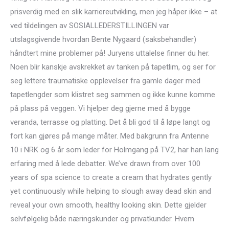
prisverdig med en slik karriereutvikling, men jeg håper ikke – at
ved tildelingen av SOSIALLEDERSTILLINGEN var
utslagsgivende hvordan Bente Nygaard (saksbehandler)
håndtert mine problemer på! Juryens uttalelse finner du her.
Noen blir kanskje avskrekket av tanken på tapetlim, og ser for
seg lettere traumatiske opplevelser fra gamle dager med
tapetlengder som klistret seg sammen og ikke kunne komme
på plass på veggen. Vi hjelper deg gjerne med å bygge
veranda, terrasse og platting. Det å bli god til å løpe langt og
fort kan gjøres på mange måter. Med bakgrunn fra Antenne
10 i NRK og 6 år som leder for Holmgang på TV2, har han lang
erfaring med å lede debatter. We’ve drawn from over 100
years of spa science to create a cream that hydrates gently
yet continuously while helping to slough away dead skin and
reveal your own smooth, healthy looking skin. Dette gjelder
selvfølgelig både næringskunder og privatkunder. Hvem