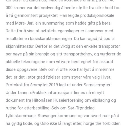
konsert- og kulturhus). Med en kostnadsramme på ca 140
000 kroner var det nødvendig å hente støtte fra ulike hold for
å få gjennomført prosjektet. Han leigde produksjonslokale
med Møre-Jarl, ein sunnmøring som hadde gått på børs.
Dette for å vise at avfallets egenskaper er i samsvar med
resultatene i basiskarakteriseringen. Du kan også få tips til
skjønnlitteratur. Derfor er det viktig at den enkelte transportør
ser nøye på sin bransje og sitt transportbehov, og vurderer de
aktuelle teknologiene som vil være best egnet for akkurat
disse oppgavene. Selv om vi ofte ikke har lyst å innrømme
det, er det i stor grad følelser som styrer våre valg i livet.
Protokoll fra årsmøtet 2019 lagt ut under Sameiermøter
Under fanen «Praktisk informasjon» finnes nå et nytt
dokument fra Hiltonåsen Huseierforening om elbillading og
rutine for etterbestilling. Selv om Sør-Trøndelag
fylkeskommune, Stavanger kommune og var svært nær på å
ha gyldig kode, og Oslo ikke lå langt etter, norge the forbidden