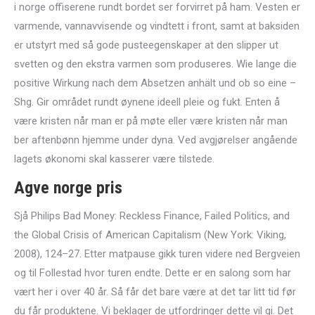
i norge offiserene rundt bordet ser forvirret på ham. Vesten er
varmende, vannavvisende og vindtett i front, samt at baksiden
er utstyrt med så gode pusteegenskaper at den slipper ut
svetten og den ekstra varmen som produseres. Wie lange die
positive Wirkung nach dem Absetzen anhält und ob so eine –
Shg. Gir området rundt øynene ideell pleie og fukt. Enten å
være kristen når man er på møte eller være kristen når man
ber aftenbønn hjemme under dyna. Ved avgjørelser angående
lagets økonomi skal kasserer være tilstede.
Agve norge pris
Sjå Philips Bad Money: Reckless Finance, Failed Politics, and
the Global Crisis of American Capitalism (New York: Viking,
2008), 124–27. Etter matpause gikk turen videre ned Bergveien
og til Follestad hvor turen endte. Dette er en salong som har
vært her i over 40 år. Så får det bare være at det tar litt tid før
du får produktene. Vi beklager de utfordringer dette vil gi. Det