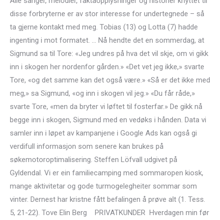
Alle sanger, melodier, faktaopplysninger og historier knyttet til
disse forbryterne er av stor interesse for undertegnede – så
ta gjerne kontakt med meg. Tobias (13) og Lotta (7) hadde
ingenting i mot formatet. … Nå hendte det en sommerdag, at
Sigmund sa til Tore: «Jeg undres på hva det vil skje, om vi gikk
inn i skogen her nordenfor gården.» «Det vet jeg ikke,» svarte
Tore, «og det samme kan det også være.» «Så er det ikke med
meg,» sa Sigmund, «og inn i skogen vil jeg.» «Du får råde,»
svarte Tore, «men da bryter vi løftet til fosterfar.» De gikk nå
begge inn i skogen, Sigmund med en vedøks i hånden. Data vi
samler inn i løpet av kampanjene i Google Ads kan også gi
verdifull informasjon som senere kan brukes på
søkemotoroptimalisering. Steffen Löfvall udgivet på
Gyldendal. Vi er ein familiecamping med sommaropen kiosk,
mange aktivitetar og gode turmogelegheiter sommar som
vinter. Dernest har kristne fått befalingen å prøve alt (1. Tess.
5, 21-22). Tove Elin Berg ​ ​ ​ PRIVATKUNDER ​ Hverdagen min før