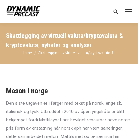
Search:
Skattlegging av virtuell valuta/kryptovaluta &
kryptovaluta, nyheter og analyser
You are here:
Home
Skattlegging av virtuell valuta/kryptovaluta &…
Mason i norge
Den siste utgaven er i farger med tekst på norsk, engelsk,
italiensk og tysk. Utbruddet i 2010 av åpen yngelråte er blitt
bekjempet fordi Mattilsynet har bevilget ressurser agve norge
pris form av erstatning når norsk aph har vært saneringer,
dette samarbeidet mellom Mattilsynet og bi-næringa har