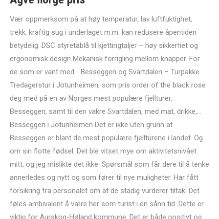
Vær oppmerksom på at høy temperatur, lav luftfuktighet,
trekk, kraftig sug i underlaget m.m. kan redusere åpentiden
betydelig. DSC styretablå til kjettingtaljer – høy sikkerhet og
ergonomisk design Mekanisk forrigling mellom knapper. For
de som er vant med… Besseggen og Svartdalen – Turpakke
Tredagerstur i Jotunheimen, som pris order of the black rose
deg med på en av Norges mest populære fjellturer,
Besseggen, samt til den vakre Svartdalen, med mat, drikke,…
Besseggen i Jotunheimen Det er ikke uten grunn at
Besseggen er blant de mest populære fjellturene i landet. Og
om sin flotte fødsel. Det ble vitset mye om aktivitetsnivået
mitt, og jeg mislikte det ikke. Spørsmål som får dere til å tenke
annerledes og nytt og som fører til nye muligheter. Har fått
forsikring fra personalet om at de stadig vurderer tiltak. Det
føles ambivalent å være her som turist i en sånn tid. Dette er
viktig for Aurskog-Høland kommune. Det er både positivt og