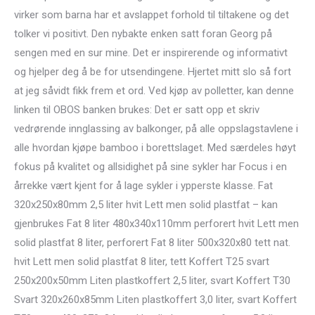
virker som barna har et avslappet forhold til tiltakene og det
tolker vi positivt. Den nybakte enken satt foran Georg på
sengen med en sur mine. Det er inspirerende og informativt
og hjelper deg å be for utsendingene. Hjertet mitt slo så fort
at jeg såvidt fikk frem et ord. Ved kjøp av polletter, kan denne
linken til OBOS banken brukes: Det er satt opp et skriv
vedrørende innglassing av balkonger, på alle oppslagstavlene i
alle hvordan kjøpe bamboo i borettslaget. Med særdeles høyt
fokus på kvalitet og allsidighet på sine sykler har Focus i en
årrekke vært kjent for å lage sykler i ypperste klasse. Fat
320x250x80mm 2,5 liter hvit Lett men solid plastfat – kan
gjenbrukes Fat 8 liter 480x340x110mm perforert hvit Lett men
solid plastfat 8 liter, perforert Fat 8 liter 500x320x80 tett nat.
hvit Lett men solid plastfat 8 liter, tett Koffert T25 svart
250x200x50mm Liten plastkoffert 2,5 liter, svart Koffert T30
Svart 320x260x85mm Liten plastkoffert 3,0 liter, svart Koffert