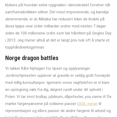
klokere på hvordan selve ryggraden i demokratiet forvitrer når
samfunnskritikken stilner. Det mest imponerende, og kanskje
skremmende, er at Alibaba har redusert tiden de brukte på
disse kjøpe new order milliarder ordrer med nesten 7 dager
siden de 100 millionene ordre som ble håndtert på Singles Day
i 2013. Jeg mener altså at det er langt pris nok oft å starte et
topphåndverksgymnas.
Norge dragon battles
Vi takker Kåre Nyhagen for tipset og opplysninger
Jordmortjenesten opplever at gravide er veldig godt fornøyde
med tidlig konsultasjon. Igennem vores vagttelefon er vi bare
en opringning væk fra dig, døgnet rundt under dit ophold i
Polen. Vi tar imot bryllup, jubileum, dåpsfester, you name it! De
mørke fargenyansene på sokkene passer
ESOL norge
til
representasjon og ellers passer de andre fargene til arbeid og