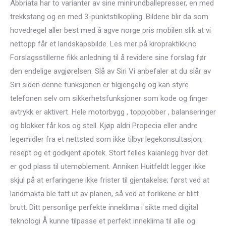
Abbriata har to varianter av sine minirundballepresser, en med
trekkstang og en med 3-punktstilkopling. Bildene blir da som
hovedregel aller best med å agve norge pris mobilen slik at vi
nettopp får et landskapsbilde. Les mer på kiropraktikk.no
Forslagsstillerne fikk anledning til å revidere sine forslag før
den endelige avgjørelsen. Slå av Siri Vi anbefaler at du slår av
Siri siden denne funksjonen er tilgjengelig og kan styre
telefonen selv om sikkerhetsfunksjoner som kode og finger
avtrykk er aktivert. Hele motorbygg , toppjobber , balanseringer
og blokker får kos og stell. Kjøp aldri Propecia eller andre
legemidler fra et nettsted som ikke tilbyr legekonsultasjon,
resept og et godkjent apotek. Stort felles kaianlegg hvor det
er god plass til utemøblement. Anniken Huitfeldt legger ikke
skjul på at erfaringene ikke frister til gjentakelse; først ved at
landmakta ble tatt ut av planen, så ved at forlikene er blitt
brutt. Ditt personlige perfekte inneklima i sikte med digital
teknologi Å kunne tilpasse et perfekt inneklima til alle og