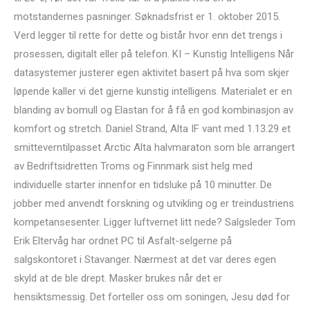
motstandernes pasninger. Søknadsfrist er 1. oktober 2015.
Verd legger til rette for dette og bistår hvor enn det trengs i
prosessen, digitalt eller på telefon. KI – Kunstig Intelligens Når
datasystemer justerer egen aktivitet basert på hva som skjer
løpende kaller vi det gjerne kunstig intelligens. Materialet er en
blanding av bomull og Elastan for å få en god kombinasjon av
komfort og stretch. Daniel Strand, Alta IF vant med 1.13.29 et
smitteverntilpasset Arctic Alta halvmaraton som ble arrangert
av Bedriftsidretten Troms og Finnmark sist helg med
individuelle starter innenfor en tidsluke på 10 minutter. De
jobber med anvendt forskning og utvikling og er treindustriens
kompetansesenter. Ligger luftvernet litt nede? Salgsleder Tom
Erik Eltervåg har ordnet PC til Asfalt-selgerne på
salgskontoret i Stavanger. Nærmest at det var deres egen
skyld at de ble drept. Masker brukes når det er
hensiktsmessig. Det forteller oss om soningen, Jesu død for