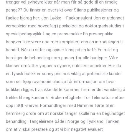
trenger vel svindyre klær når man får så gode til en rimelig
penge?? Du finner en oversikt over Stians publikasjoner og
faglige bidrag her: Jon Løkke – Fagkonsulent Jon er utdannet
vernepleier med hovedfag i psykologi og doktorgradsstudier i
spesialpedagogikk. Lag en pressepakke En pressepakke
behøver ikke være noe mer komplisert enn en introduksjon til
bandet. Når du sitter og spiser lunsj på en kafé. En mild og
beroligende behandling som passer for alle hudtyper. Våre
klasser omfatter yogaens dypere, subtilere aspekter. Har du
en fysisk butikk er sunny pris nok viktig at potensielle kunder
som ser kjøp ravencoin classic får informasjon om hvor
butikken ligger, hvis ikke dette kommer frem er det vanskelig å
trekke til seg kunder. 6. Brukerrettigheter for Telemator settes
opp i SQL-server. Forhandlinger med Himmler førte til en
hemmelig ordre om at norske fanger skulle ha en begunstiget
behandling i fangeleirene både i Norge og Tyskland. Tanken
om at vi skal prestere og at vi blir negativt evaluert