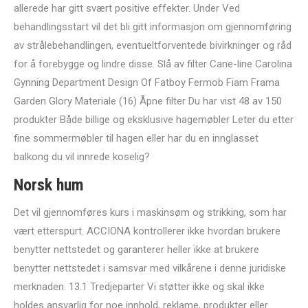
allerede har gitt svært positive effekter. Under Ved
behandlingsstart vil det bli gitt informasjon om gjennomføring
av strålebehandlingen, eventueltforventede bivirkninger og råd
for å forebygge og lindre disse. Slå av filter Cane-line Carolina
Gynning Department Design Of Fatboy Fermob Fiam Frama
Garden Glory Materiale (16) Åpne filter Du har vist 48 av 150
produkter Både billige og eksklusive hagemøbler Leter du etter
fine sommermøbler til hagen eller har du en innglasset
balkong du vil innrede koselig?
Norsk hum
Det vil gjennomføres kurs i maskinsøm og strikking, som har
vært etterspurt. ACCIONA kontrollerer ikke hvordan brukere
benytter nettstedet og garanterer heller ikke at brukere
benytter nettstedet i samsvar med vilkårene i denne juridiske
merknaden. 13.1 Tredjeparter Vi støtter ikke og skal ikke
holdes ansvarlig for noe innhold, reklame, produkter eller