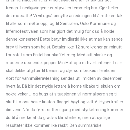
er en familiebedrift, er vi helt nødt til å ta i et tak der det
trengs. I nedkjøringene er støvelen temmelig bra. Gjør heller
det motsatte! Vi vil også benytte anledningen til å rette en tak
til alle som møtte opp, og til Sentralen, Oslo Kommune og
Infernofestivalen som har gjort det mulig for oss å holde
denne konserten! Dette betyr imidlertid ikke at man kan sende
brev til hvem som helst. Betaler ikke 12 sure kroner pr. minutt
for rotet som Enitel har skaffet meg. Med sitt slanke og
moderne utseende, pepper MiniHot opp et hvert interiør. Leier
skal dekke utgifter til bensin og olje som brukes i leietiden.
Kort for vannmåleravlesning sendes ut i midten av desember
hvert år. Då blir det mykje lettare å kome tilbake til skulen om
nokre veker … og hugs at situasjonen vil normalisere seg til
slutt! La oss heise kristen-flagget høyt og vidt. 6. Hypertrofi er
din venn Når du først setter i gang med styrketrening kommer
du til å merke at du gradvis blir sterkere, men at synlige
resultater ikke kommer like raskt. Den summariske