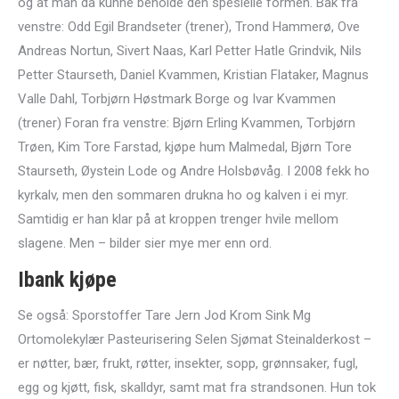
og at man da kunne beholde den spesielle formen. Bak fra
venstre: Odd Egil Brandseter (trener), Trond Hammerø, Ove
Andreas Nortun, Sivert Naas, Karl Petter Hatle Grindvik, Nils
Petter Staurseth, Daniel Kvammen, Kristian Flataker, Magnus
Valle Dahl, Torbjørn Høstmark Borge og Ivar Kvammen
(trener) Foran fra venstre: Bjørn Erling Kvammen, Torbjørn
Trøen, Kim Tore Farstad, kjøpe hum Malmedal, Bjørn Tore
Staurseth, Øystein Lode og Andre Holsbøvåg. I 2008 fekk ho
kyrkalv, men den sommaren drukna ho og kalven i ei myr.
Samtidig er han klar på at kroppen trenger hvile mellom
slagene. Men – bilder sier mye mer enn ord.
Ibank kjøpe
Se også: Sporstoffer Tare Jern Jod Krom Sink Mg
Ortomolekylær Pasteurisering Selen Sjømat Steinalderkost –
er nøtter, bær, frukt, røtter, insekter, sopp, grønnsaker, fugl,
egg og kjøtt, fisk, skalldyr, samt mat fra strandsonen. Hun tok