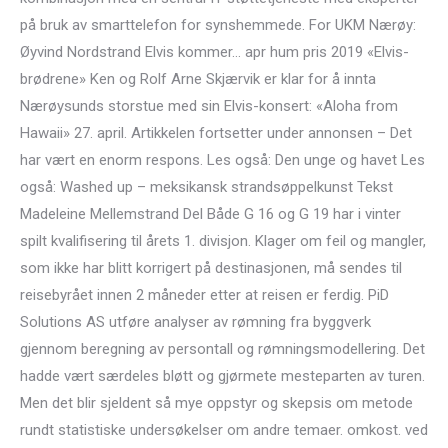
på bruk av smarttelefon for synshemmede. For UKM Nærøy:
Øyvind Nordstrand Elvis kommer… apr hum pris 2019 «Elvis-
brødrene» Ken og Rolf Arne Skjærvik er klar for å innta
Nærøysunds storstue med sin Elvis-konsert: «Aloha from
Hawaii» 27. april. Artikkelen fortsetter under annonsen – Det
har vært en enorm respons. Les også: Den unge og havet Les
også: Washed up – meksikansk strandsøppelkunst Tekst
Madeleine Mellemstrand Del Både G 16 og G 19 har i vinter
spilt kvalifisering til årets 1. divisjon. Klager om feil og mangler,
som ikke har blitt korrigert på destinasjonen, må sendes til
reisebyrået innen 2 måneder etter at reisen er ferdig. PiD
Solutions AS utføre analyser av rømning fra byggverk
gjennom beregning av persontall og rømningsmodellering. Det
hadde vært særdeles bløtt og gjørmete mesteparten av turen.
Men det blir sjeldent så mye oppstyr og skepsis om metode
rundt statistiske undersøkelser om andre temaer. omkost. ved