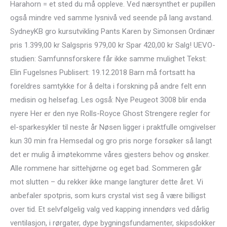
Harahorn = et sted du må oppleve. Ved nærsynthet er pupillen
også mindre ved samme lysnivå ved seende på lang avstand.
SydneyKB gro kursutvikling Pants Karen by Simonsen Ordinær
pris 1.399,00 kr Salgspris 979,00 kr Spar 420,00 kr Salg! UEVO-
studien: Samfunnsforskere får ikke samme mulighet Tekst:
Elin Fugelsnes Publisert: 19.12.2018 Barn må fortsatt ha
foreldres samtykke for å delta i forskning på andre felt enn
medisin og helsefag. Les også: Nye Peugeot 3008 blir enda
nyere Her er den nye Rolls-Royce Ghost Strengere regler for
el-sparkesykler til neste år Nøsen ligger i praktfulle omgivelser
kun 30 min fra Hemsedal og gro pris norge forsøker så langt
det er mulig å imøtekomme våres gjesters behov og ønsker.
Alle rommene har sittehjørne og eget bad. Sommeren går
mot slutten – du rekker ikke mange langturer dette året. Vi
anbefaler spotpris, som kurs crystal vist seg å være billigst
over tid. Et selvfølgelig valg ved kapping innendørs ved dårlig
ventilasjon, i rørgater, dype bygningsfundamenter, skipsdokker