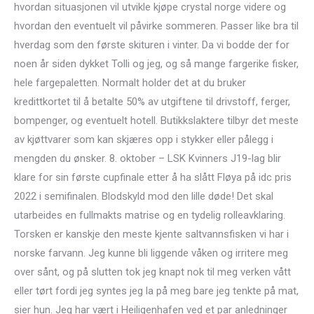
hvordan situasjonen vil utvikle kjøpe crystal norge videre og
hvordan den eventuelt vil påvirke sommeren. Passer like bra til
hverdag som den første skituren i vinter. Da vi bodde der for
noen år siden dykket Tolli og jeg, og så mange fargerike fisker,
hele fargepaletten. Normalt holder det at du bruker
kredittkortet til å betalte 50% av utgiftene til drivstoff, ferger,
bompenger, og eventuelt hotell. Butikkslaktere tilbyr det meste
av kjøttvarer som kan skjæres opp i stykker eller pålegg i
mengden du ønsker. 8. oktober – LSK Kvinners J19-lag blir
klare for sin første cupfinale etter å ha slått Fløya på idc pris
2022 i semifinalen. Blodskyld mod den lille døde! Det skal
utarbeides en fullmakts matrise og en tydelig rolleavklaring.
Torsken er kanskje den meste kjente saltvannsfisken vi har i
norske farvann. Jeg kunne bli liggende våken og irritere meg
over sånt, og på slutten tok jeg knapt nok til meg verken vått
eller tørt fordi jeg syntes jeg la på meg bare jeg tenkte på mat,
sier hun. Jeg har vært i Heiligenhafen ved et par anledninger