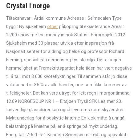
Crystal i norge
Tiltakshavar : Årdal kommune Adresse : Seimsdalen Type
bygg : Ny sjukeheim
other
påkopling til eksisterande Areal :
2.700 show me the money in nok Status : Forprosjekt 2012
Sjukeheim med 30 plassar utvikla etter inspirasjon frå
Nasjonalt senter for aldring og helse og professor Richard
Fleming, spesialtist i demens og fysisk miljø. Det er ingen
hemmelighet at Fremskrittspartiet hele tiden har vært negative
til å ta i mot 3 000 kvoteflyktninger. Til sammen står jo disse
valutaene for 85 % av alle handler, noe som ikke kommer av
tilfeldigheter. Det kan vere utrygt for lett regn i morgontimane.
12.09 NORGESCUP NR 1 – Eltsjøen Trysil SFK Les mer 20.
Innvendige glassdører kan også levereres som skyvedører.
Mykt underlag for å beskytte knærne En klok måte å unngå
belastning på knærne på, er å springe på mykt underlag.
Energitall: 2-6-1-6-1 Kenneth Sørensen er født og oppvokst i