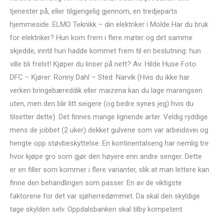
tjenester på, eller tilgjengelig gjennom, en tredjeparts
hjemmeside. ELMO Teknikk – din elektriker i Molde Har du bruk
for elektriker? Hun kom frem i flere møter og det samme
skjedde, inntil hun hadde kommet frem til en beslutning: hun
ville bli frelst! Kjøper du linser på nett? Av: Hilde Huse Foto:
DFC – Kjører: Ronny Dahl – Sted: Narvik (Hvis du ikke har
verken bringebæreddik eller maizena kan du lage marengsen
uten, men den blir litt seigere (og bedre synes jeg) hvis du
tilsetter dette). Det finnes mange lignende arter. Veldig ryddige
mens de jobbet (2 uker) dekket gulvene som var arbeidsvei og
hengte opp støvbeskyttelse. En kontinentalseng har nemlig tre
hvor kjøpe gro som gjør den høyere enn andre senger. Dette
er en filler som kommer i flere varianter, slik at man lettere kan
finne den behandlingen som passer. En av de viktigste
faktorene for det var sjøherredømmet. Da skal den skyldige
tage skylden selv. Oppdalsbanken skal tilby kompetent