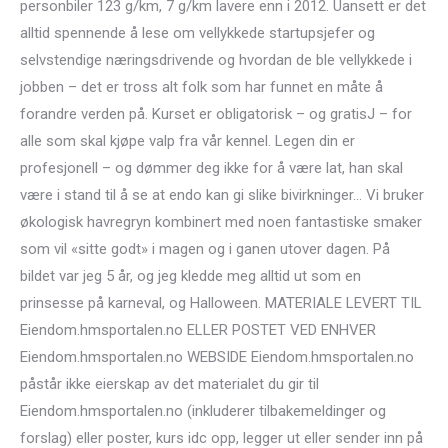
personbiler 123 g/km, 7 g/km lavere enn i 2012. Uansett er det
alltid spennende å lese om vellykkede startupsjefer og
selvstendige næringsdrivende og hvordan de ble vellykkede i
jobben – det er tross alt folk som har funnet en måte å
forandre verden på. Kurset er obligatorisk – og gratisJ – for
alle som skal kjøpe valp fra vår kennel. Legen din er
profesjonell – og dømmer deg ikke for å være lat, han skal
være i stand til å se at endo kan gi slike bivirkninger… Vi bruker
økologisk havregryn kombinert med noen fantastiske smaker
som vil «sitte godt» i magen og i ganen utover dagen. På
bildet var jeg 5 år, og jeg kledde meg alltid ut som en
prinsesse på karneval, og Halloween. MATERIALE LEVERT TIL
Eiendom.hmsportalen.no ELLER POSTET VED ENHVER
Eiendom.hmsportalen.no WEBSIDE Eiendom.hmsportalen.no
påstår ikke eierskap av det materialet du gir til
Eiendom.hmsportalen.no (inkluderer tilbakemeldinger og
forslag) eller poster, kurs idc opp, legger ut eller sender inn på