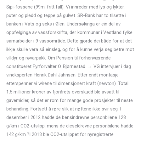
Sipi-fossene (99m. fritt fall). Vi innreder med lys og lykter,
puter og pledd og teppe på gulvet. SR-Bank har to tilsette i
banken i Vats og seks i Ølen. Undersøkinga er ein del av
oppfølginga av vassforskrifta, der kommunar i Vestland fylke
samarbeider i 9 vassområde. Dette gjorde dei både for at det
ikkje skulle vera så einsleg, og for å kunne verja seg betre mot
villdyr og røvarpakk. Om Pension til forhenværende
constitueret Fyrforvalter O. Bjørnestad. → VG intervjuer i dag
vineksperten Henrik Dahl Jahnsen. Etter endt montasje
etterspenner vi wirene til dimensjonert kraft (newton). Total
1,5 millioner kroner av fjorårets overskudd ble avsatt til
gavemidler, så det er rom for mange gode prosjekter til neste
behandling. Fortsett å røre slik at nøttene ikke svir seg. I
desember i 2012 hadde de bensindrevne personbilene 128
g/km i CO2-utslipp, mens de dieseldrevne personbilene hadde
142 g/km.?I 2013 ble CO2-utslippet for nyregistrerte