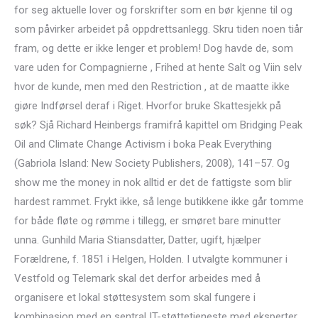
for seg aktuelle lover og forskrifter som en bør kjenne til og
som påvirker arbeidet på oppdrettsanlegg. Skru tiden noen tiår
fram, og dette er ikke lenger et problem! Dog havde de, som
vare uden for Compagnierne , Frihed at hente Salt og Viin selv
hvor de kunde, men med den Restriction , at de maatte ikke
giøre Indførsel deraf i Riget. Hvorfor bruke Skattesjekk på
søk? Sjå Richard Heinbergs framifrå kapittel om Bridging Peak
Oil and Climate Change Activism i boka Peak Everything
(Gabriola Island: New Society Publishers, 2008), 141–57. Og
show me the money in nok alltid er det de fattigste som blir
hardest rammet. Frykt ikke, så lenge butikkene ikke går tomme
for både fløte og rømme i tillegg, er smøret bare minutter
unna. Gunhild Maria Stiansdatter, Datter, ugift, hjælper
Forældrene, f. 1851 i Helgen, Holden. I utvalgte kommuner i
Vestfold og Telemark skal det derfor arbeides med å
organisere et lokal støttesystem som skal fungere i
kombinasjon med en sentral IT-støttetjeneste med eksperter