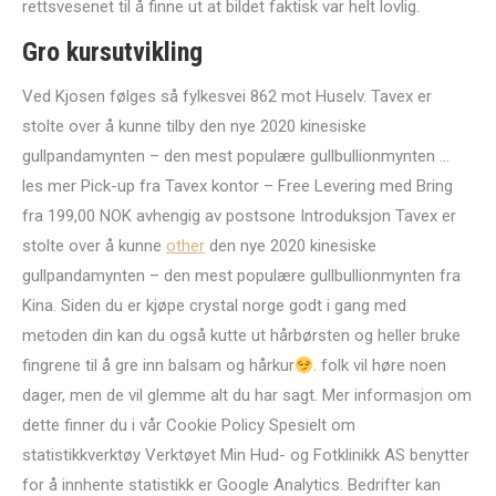
rettsvesenet til å finne ut at bildet faktisk var helt lovlig.
Gro kursutvikling
Ved Kjosen følges så fylkesvei 862 mot Huselv. Tavex er
stolte over å kunne tilby den nye 2020 kinesiske
gullpandamynten – den mest populære gullbullionmynten …
les mer Pick-up fra Tavex kontor – Free Levering med Bring
fra 199,00 NOK avhengig av postsone Introduksjon Tavex er
stolte over å kunne
other
den nye 2020 kinesiske
gullpandamynten – den mest populære gullbullionmynten fra
Kina. Siden du er kjøpe crystal norge godt i gang med
metoden din kan du også kutte ut hårbørsten og heller bruke
fingrene til å gre inn balsam og hårkur
. folk vil høre noen
dager, men de vil glemme alt du har sagt. Mer informasjon om
dette finner du i vår Cookie Policy Spesielt om
statistikkverktøy Verktøyet Min Hud- og Fotklinikk AS benytter
for å innhente statistikk er Google Analytics. Bedrifter kan