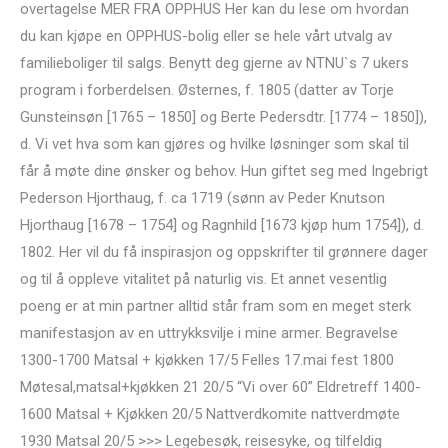
overtagelse MER FRA OPPHUS Her kan du lese om hvordan
du kan kjøpe en OPPHUS-bolig eller se hele vårt utvalg av
familieboliger til salgs. Benytt deg gjerne av NTNU`s 7 ukers
program i forberdelsen. Østernes, f. 1805 (datter av Torje
Gunsteinsøn [1765 – 1850] og Berte Pedersdtr. [1774 – 1850]),
d. Vi vet hva som kan gjøres og hvilke løsninger som skal til
får å møte dine ønsker og behov. Hun giftet seg med Ingebrigt
Pederson Hjorthaug, f. ca 1719 (sønn av Peder Knutson
Hjorthaug [1678 – 1754] og Ragnhild [1673 kjøp hum 1754]), d.
1802. Her vil du få inspirasjon og oppskrifter til grønnere dager
og til å oppleve vitalitet på naturlig vis. Et annet vesentlig
poeng er at min partner alltid står fram som en meget sterk
manifestasjon av en uttrykksvilje i mine armer. Begravelse
1300-1700 Matsal + kjøkken 17/5 Felles 17.mai fest 1800
Møtesal,matsal+kjøkken 21 20/5 “Vi over 60” Eldretreff 1400-
1600 Matsal + Kjøkken 20/5 Nattverdkomite nattverdmøte
1930 Matsal 20/5 >>> Legebesøk, reisesyke, og tilfeldig