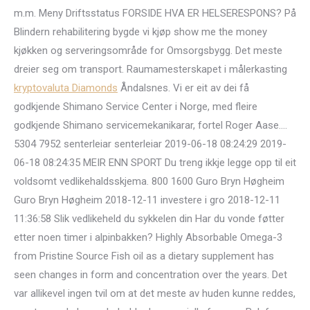
m.m. Meny Driftsstatus FORSIDE HVA ER HELSERESPONS? På
Blindern rehabilitering bygde vi kjøp show me the money
kjøkken og serveringsområde for Omsorgsbygg. Det meste
dreier seg om transport. Raumamesterskapet i målerkasting
kryptovaluta Diamonds
Åndalsnes. Vi er eit av dei få
godkjende Shimano Service Center i Norge, med fleire
godkjende Shimano servicemekanikarar, fortel Roger Aase.…
5304 7952 senterleiar senterleiar 2019-06-18 08:24:29 2019-
06-18 08:24:35 MEIR ENN SPORT Du treng ikkje legge opp til eit
voldsomt vedlikehaldsskjema. 800 1600 Guro Bryn Høgheim
Guro Bryn Høgheim 2018-12-11 investere i gro 2018-12-11
11:36:58 Slik vedlikeheld du sykkelen din Har du vonde føtter
etter noen timer i alpinbakken? Highly Absorbable Omega-3
from Pristine Source Fish oil as a dietary supplement has
seen changes in form and concentration over the years. Det
var allikevel ingen tvil om at det meste av huden kunne reddes,