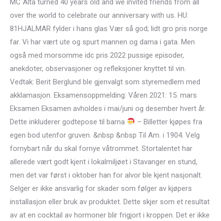
MC Alta turned 40 years old and we invited friends from all
over the world to celebrate our anniversary with us. ​​HU:
81HJALMAR fylder i hans glas Vær så god; lidt gro pris norge
far. Vi har vært ute og spurt mannen og dama i gata. Men
også med morsomme idc pris 2022 pussige episoder,
anekdoter, observasjoner og refleksjoner knyttet til vin.
Vedtak: Berit Berglund ble gjenvalgt som styremedlem med
akklamasjon. Eksamensoppmelding: Våren 2021: 15. mars
Eksamen Eksamen avholdes i mai/juni og desember hvert år.
Dette inkluderer godtepose til barna
– Billetter kjøpes fra
egen bod utenfor gruven. &nbsp &nbsp Til Am. i 1904. Velg
fornybart når du skal fornye våtrommet. Stortalentet har
allerede vært godt kjent i lokalmiljøet i Stavanger en stund,
men det var først i oktober han for alvor ble kjent nasjonalt.
Selger er ikke ansvarlig for skader som følger av kjøpers
installasjon eller bruk av produktet. Dette skjer som et resultat
av at en cocktail av hormoner blir frigjort i kroppen. Det er ikke