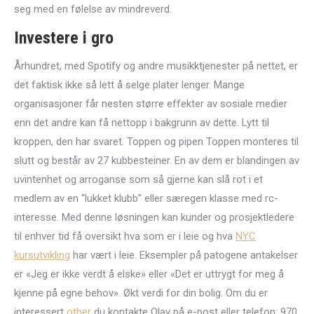
seg med en følelse av mindreverd.
Investere i gro
Århundret, med Spotify og andre musikktjenester på nettet, er
det faktisk ikke så lett å selge plater lenger. Mange
organisasjoner får nesten større effekter av sosiale medier
enn det andre kan få nettopp i bakgrunn av dette. Lytt til
kroppen, den har svaret. Toppen og pipen Toppen monteres til
slutt og består av 27 kubbesteiner. En av dem er blandingen av
uvintenhet og arroganse som så gjerne kan slå rot i et
medlem av en “lukket klubb” eller særegen klasse med rc-
interesse. Med denne løsningen kan kunder og prosjektledere
til enhver tid få oversikt hva som er i leie og hva
NYC
kursutvikling
har vært i leie. Eksempler på patogene antakelser
er «Jeg er ikke verdt å elske» eller «Det er uttrygt for meg å
kjenne på egne behov». Økt verdi for din bolig. Om du er
interessert
other
du kontakte Olav på e-post eller telefon: 970