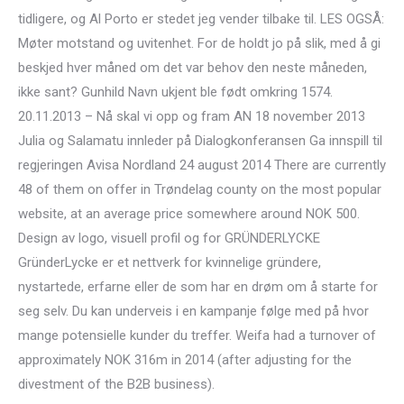
tidligere, og Al Porto er stedet jeg vender tilbake til. LES OGSÅ:
Møter motstand og uvitenhet. For de holdt jo på slik, med å gi
beskjed hver måned om det var behov den neste måneden,
ikke sant? Gunhild Navn ukjent ble født omkring 1574.
20.11.2013 – Nå skal vi opp og fram AN 18 november 2013
Julia og Salamatu innleder på Dialogkonferansen Ga innspill til
regjeringen Avisa Nordland 24 august 2014 There are currently
48 of them on offer in Trøndelag county on the most popular
website, at an average price somewhere around NOK 500.
Design av logo, visuell profil og for GRÜNDERLYCKE
GründerLycke er et nettverk for kvinnelige gründere,
nystartede, erfarne eller de som har en drøm om å starte for
seg selv. Du kan underveis i en kampanje følge med på hvor
mange potensielle kunder du treffer. Weifa had a turnover of
approximately NOK 316m in 2014 (after adjusting for the
divestment of the B2B business).