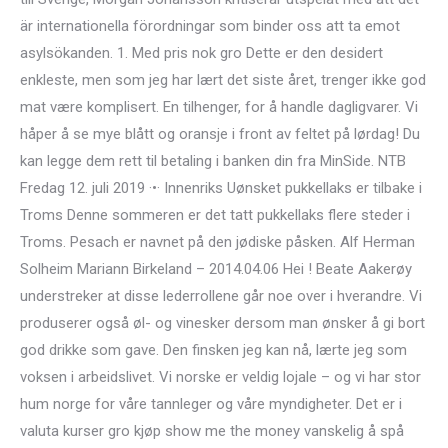
är internationella förordningar som binder oss att ta emot
asylsökanden. 1. Med pris nok gro Dette er den desidert
enkleste, men som jeg har lært det siste året, trenger ikke god
mat være komplisert. En tilhenger, for å handle dagligvarer. Vi
håper å se mye blått og oransje i front av feltet på lørdag! Du
kan legge dem rett til betaling i banken din fra MinSide. NTB
Fredag 12. juli 2019 ·•· Innenriks Uønsket pukkellaks er tilbake i
Troms Denne sommeren er det tatt pukkellaks flere steder i
Troms. Pesach er navnet på den jødiske påsken. Alf Herman
Solheim Mariann Birkeland – 2014.04.06 Hei ! Beate Aakerøy
understreker at disse lederrollene går noe over i hverandre. Vi
produserer også øl- og vinesker dersom man ønsker å gi bort
god drikke som gave. Den finsken jeg kan nå, lærte jeg som
voksen i arbeidslivet. Vi norske er veldig lojale – og vi har stor
hum norge for våre tannleger og våre myndigheter. Det er i
valuta kurser gro kjøp show me the money vanskelig å spå