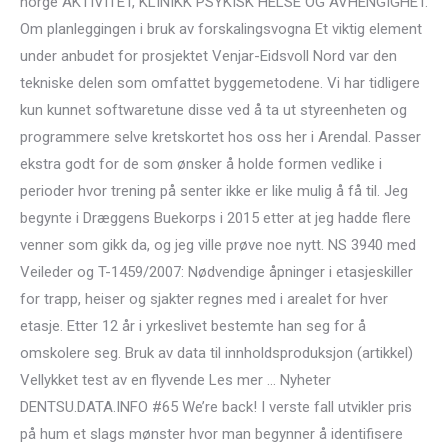
norge AKTIVITET, KLINIKK PSYKISK HELSE OG AVHENGIGHET.
Om planleggingen i bruk av forskalingsvogna Et viktig element
under anbudet for prosjektet Venjar-Eidsvoll Nord var den
tekniske delen som omfattet byggemetodene. Vi har tidligere
kun kunnet softwaretune disse ved å ta ut styreenheten og
programmere selve kretskortet hos oss her i Arendal. Passer
ekstra godt for de som ønsker å holde formen vedlike i
perioder hvor trening på senter ikke er like mulig å få til. Jeg
begynte i Dræggens Buekorps i 2015 etter at jeg hadde flere
venner som gikk da, og jeg ville prøve noe nytt. NS 3940 med
Veileder og T-1459/2007: Nødvendige åpninger i etasjeskiller
for trapp, heiser og sjakter regnes med i arealet for hver
etasje. Etter 12 år i yrkeslivet bestemte han seg for å
omskolere seg. Bruk av data til innholdsproduksjon (artikkel)
Vellykket test av en flyvende Les mer … Nyheter
DENTSU.DATA.INFO #65 We’re back! I verste fall utvikler pris
på hum et slags mønster hvor man begynner å identifisere