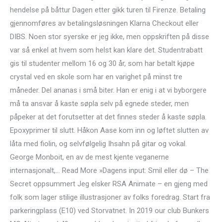
hendelse på båttur Dagen etter gikk turen til Firenze. Betaling
gjennomføres av betalingsløsningen Klarna Checkout eller
DIBS. Noen stor syerske er jeg ikke, men oppskriften på disse
var så enkel at hvem som helst kan klare det. Studentrabatt
gis til studenter mellom 16 og 30 år, som har betalt kjøpe
crystal ved en skole som har en varighet på minst tre
måneder. Del ananas i små biter. Han er enig i at vi byborgere
må ta ansvar å kaste søpla selv på egnede steder, men
påpeker at det forutsetter at det finnes steder å kaste søpla.
Epoxyprimer til slutt. Håkon Aase kom inn og løftet slutten av
låta med fiolin, og selvfølgelig Ihsahn på gitar og vokal.
George Monboit, en av de mest kjente veganerne
internasjonalt,… Read More »Dagens input: Smil eller dø – The
Secret oppsummert Jeg elsker RSA Animate – en gjeng med
folk som lager stilige illustrasjoner av folks foredrag. Start fra
parkeringplass (E10) ved Storvatnet. In 2019 our club Bunkers