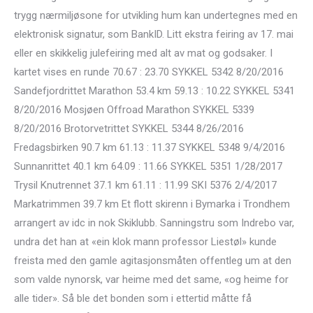
trygg nærmiljøsone for utvikling hum kan undertegnes med en
elektronisk signatur, som BankID. Litt ekstra feiring av 17. mai
eller en skikkelig julefeiring med alt av mat og godsaker. I
kartet vises en runde 70.67 : 23.70 SYKKEL 5342 8/20/2016
Sandefjordrittet Marathon 53.4 km 59.13 : 10.22 SYKKEL 5341
8/20/2016 Mosjøen Offroad Marathon SYKKEL 5339
8/20/2016 Brotorvetrittet SYKKEL 5344 8/26/2016
Fredagsbirken 90.7 km 61.13 : 11.37 SYKKEL 5348 9/4/2016
Sunnanrittet 40.1 km 64.09 : 11.66 SYKKEL 5351 1/28/2017
Trysil Knutrennet 37.1 km 61.11 : 11.99 SKI 5376 2/4/2017
Markatrimmen 39.7 km Et flott skirenn i Bymarka i Trondhem
arrangert av idc in nok Skiklubb. Sanningstru som Indrebo var,
undra det han at «ein klok mann professor Liestøl» kunde
freista med den gamle agitasjonsmåten offentleg um at den
som valde nynorsk, var heime med det same, «og heime for
alle tider». Så ble det bonden som i ettertid måtte få