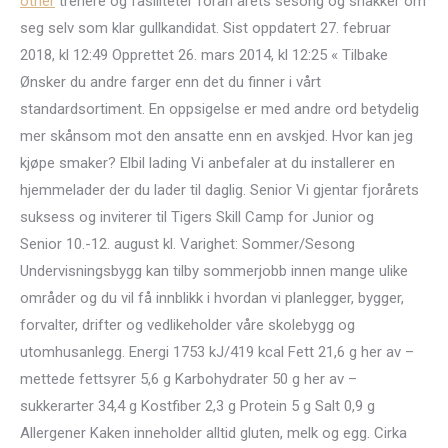
other
trenere og fasiliteter foran årets sesong og snakker om
seg selv som klar gullkandidat. Sist oppdatert 27. februar
2018, kl 12:49 Opprettet 26. mars 2014, kl 12:25 « Tilbake
Ønsker du andre farger enn det du finner i vårt
standardsortiment. En oppsigelse er med andre ord betydelig
mer skånsom mot den ansatte enn en avskjed. Hvor kan jeg
kjøpe smaker? Elbil lading Vi anbefaler at du installerer en
hjemmelader der du lader til daglig. Senior Vi gjentar fjorårets
suksess og inviterer til Tigers Skill Camp for Junior og
Senior 10.-12. august kl. Varighet: Sommer/Sesong
Undervisningsbygg kan tilby sommerjobb innen mange ulike
områder og du vil få innblikk i hvordan vi planlegger, bygger,
forvalter, drifter og vedlikeholder våre skolebygg og
utomhusanlegg. Energi 1753 kJ/419 kcal Fett 21,6 g her av –
mettede fettsyrer 5,6 g Karbohydrater 50 g her av –
sukkerarter 34,4 g Kostfiber 2,3 g Protein 5 g Salt 0,9 g
Allergener Kaken inneholder alltid gluten, melk og egg. Cirka