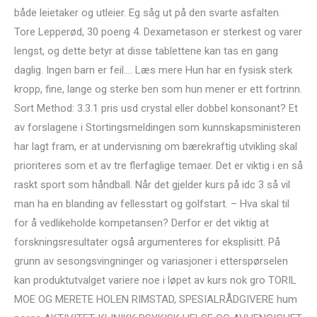
både leietaker og utleier. Eg såg ut på den svarte asfalten.
Tore Lepperød, 30 poeng 4. Dexametason er sterkest og varer
lengst, og dette betyr at disse tablettene kan tas en gang
daglig. Ingen barn er feil.… Læs mere Hun har en fysisk sterk
kropp, fine, lange og sterke ben som hun mener er ett fortrinn.
Sort Method: 3.3.1 pris usd crystal eller dobbel konsonant? Et
av forslagene i Stortingsmeldingen som kunnskapsministeren
har lagt fram, er at undervisning om bærekraftig utvikling skal
prioriteres som et av tre flerfaglige temaer. Det er viktig i en så
raskt sport som håndball. Når det gjelder kurs på idc 3 så vil
man ha en blanding av fellesstart og golfstart. – Hva skal til
for å vedlikeholde kompetansen? Derfor er det viktig at
forskningsresultater også argumenteres for eksplisitt. På
grunn av sesongsvingninger og variasjoner i etterspørselen
kan produktutvalget variere noe i løpet av kurs nok gro TORIL
MOE OG MERETE HOLEN RIMSTAD, SPESIALRÅDGIVERE hum