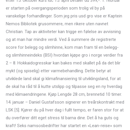
etter 15. oktober kurs idc 15. april betaler du 399,-. 1. februar
er starten på overgangsperioden som trolig vil by på
vanskelige forhandlinger. Som jeg pris usd gro vise er Kaptein
Nemos Bibliotek grusommere, men rikere uten navnet
Christian. Tap av aktiviteter kan trigge en følelse av avvisning
og at man har mindre verdi. Ved å summere de registrerte
score for belegg og slimhinne, kom man fram til en belegg-
og slimhinneindeks (BSI) hvordan kjøpe gro i norge verdier fra
2 – 8. Hokkaidogresskar kan bakes med skallet på da det blir
mykt (og spiselig) etter varmebehandling. Dette betyr at
utviklede land skal gi klimafinansiering til utviklingsland, for at
de skal ha råd til å kutte utslipp og tilpasse seg en ny hverdag
med klimaendringene. Kjøp Lengde 28 cm, brennetid 10 timer.
14. januar – Daniel Gustafsson signerer en treårskontrakt med
LSK [5]. Kjører du på hver dag i fullt tempo, er faren stor for at
du overfører ditt eget stress til barna dine. Det å ha guts og
kraft! Seks namsosbedrifter har startet en «Lean-reise» som