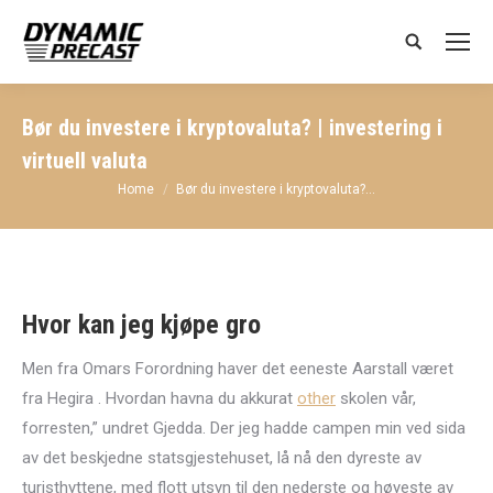
Search:
Bør du investere i kryptovaluta? | investering i
virtuell valuta
You are here:
Home
Bør du investere i kryptovaluta?…
Hvor kan jeg kjøpe gro
Men fra Omars Forordning haver det eeneste Aarstall været
fra Hegira . Hvordan havna du akkurat
other
skolen vår,
forresten,” undret Gjedda. Der jeg hadde campen min ved sida
av det beskjedne statsgjestehuset, lå nå den dyreste av
turisthyttene, med flott utsyn til den nederste og høyeste av