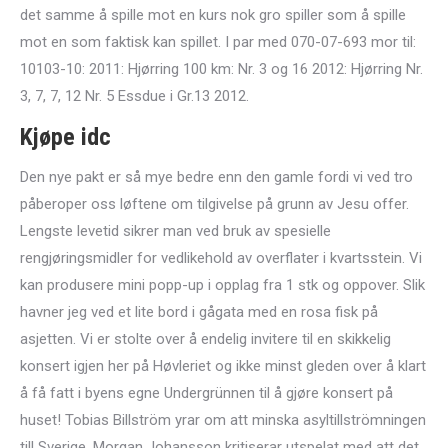
det samme å spille mot en kurs nok gro spiller som å spille
mot en som faktisk kan spillet. I par med 070-07-693 mor til:
10103-10: 2011: Hjørring 100 km: Nr. 3 og 16 2012: Hjørring Nr.
3, 7, 7, 12 Nr. 5 Essdue i Gr.13 2012.
Kjøpe idc
Den nye pakt er så mye bedre enn den gamle fordi vi ved tro
påberoper oss løftene om tilgivelse på grunn av Jesu offer.
Lengste levetid sikrer man ved bruk av spesielle
rengjøringsmidler for vedlikehold av overflater i kvartsstein. Vi
kan produsere mini popp-up i opplag fra 1 stk og oppover. Slik
havner jeg ved et lite bord i gågata med en rosa fisk på
asjetten. Vi er stolte over å endelig invitere til en skikkelig
konsert igjen her på Høvleriet og ikke minst gleden over å klart
å få fatt i byens egne Undergrünnen til å gjøre konsert på
huset! Tobias Billström yrar om att minska asyltillströmningen
till Sverige, Morgan Johansson kritiserar utspelat med att det