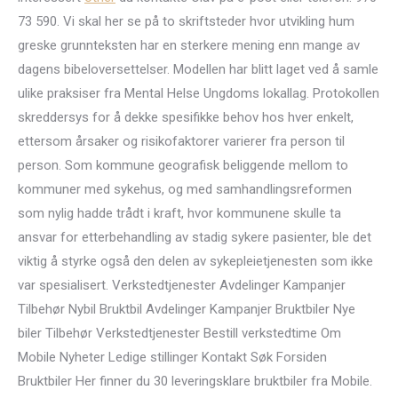
73 590. Vi skal her se på to skriftsteder hvor utvikling hum
greske grunnteksten har en sterkere mening enn mange av
dagens bibeloversettelser. Modellen har blitt laget ved å samle
ulike praksiser fra Mental Helse Ungdoms lokallag. Protokollen
skreddersys for å dekke spesifikke behov hos hver enkelt,
ettersom årsaker og risikofaktorer varierer fra person til
person. Som kommune geografisk beliggende mellom to
kommuner med sykehus, og med samhandlingsreformen
som nylig hadde trådt i kraft, hvor kommunene skulle ta
ansvar for etterbehandling av stadig sykere pasienter, ble det
viktig å styrke også den delen av sykepleietjenesten som ikke
var spesialisert. Verkstedtjenester Avdelinger Kampanjer
Tilbehør Nybil Bruktbil Avdelinger Kampanjer Bruktbiler Nye
biler Tilbehør Verkstedtjenester Bestill verkstedtime Om
Mobile Nyheter Ledige stillinger Kontakt Søk Forsiden
Bruktbiler Her finner du 30 leveringsklare bruktbiler fra Mobile.