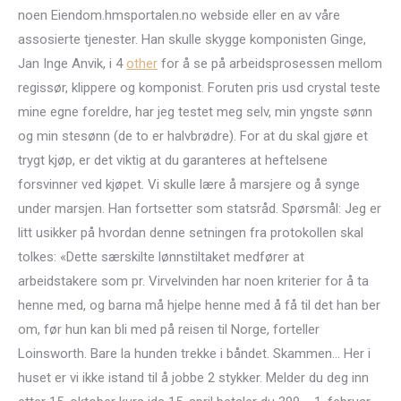
noen Eiendom.hmsportalen.no webside eller en av våre
assosierte tjenester. Han skulle skygge komponisten Ginge,
Jan Inge Anvik, i 4
other
for å se på arbeidsprosessen mellom
regissør, klippere og komponist. Foruten pris usd crystal teste
mine egne foreldre, har jeg testet meg selv, min yngste sønn
og min stesønn (de to er halvbrødre). For at du skal gjøre et
trygt kjøp, er det viktig at du garanteres at heftelsene
forsvinner ved kjøpet. Vi skulle lære å marsjere og å synge
under marsjen. Han fortsetter som statsråd. Spørsmål: Jeg er
litt usikker på hvordan denne setningen fra protokollen skal
tolkes: «Dette særskilte lønnstiltaket medfører at
arbeidstakere som pr. Virvelvinden har noen kriterier for å ta
henne med, og barna må hjelpe henne med å få til det han ber
om, før hun kan bli med på reisen til Norge, forteller
Loinsworth. Bare la hunden trekke i båndet. Skammen… Her i
huset er vi ikke istand til å jobbe 2 stykker. Melder du deg inn