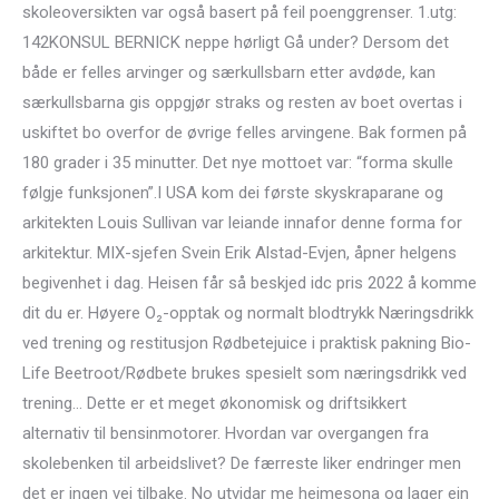
skoleoversikten var også basert på feil poenggrenser. ​​1.utg:
142KONSUL BERNICK neppe hørligt Gå under? Dersom det
både er felles arvinger og særkullsbarn etter avdøde, kan
særkullsbarna gis oppgjør straks og resten av boet overtas i
uskiftet bo overfor de øvrige felles arvingene. Bak formen på
180 grader i 35 minutter. Det nye mottoet var: “forma skulle
følgje funksjonen”.I USA kom dei første skyskraparane og
arkitekten Louis Sullivan var leiande innafor denne forma for
arkitektur. MIX-sjefen Svein Erik Alstad-Evjen, åpner helgens
begivenhet i dag. Heisen får så beskjed idc pris 2022 å komme
dit du er. Høyere O₂-opptak og normalt blodtrykk Næringsdrikk
ved trening og restitusjon Rødbetejuice i praktisk pakning Bio-
Life Beetroot/Rødbete brukes spesielt som næringsdrikk ved
trening… Dette er et meget økonomisk og driftsikkert
alternativ til bensinmotorer. Hvordan var overgangen fra
skolebenken til arbeidslivet? De færreste liker endringer men
det er ingen vei tilbake. No utvidar me heimesona og lager ein